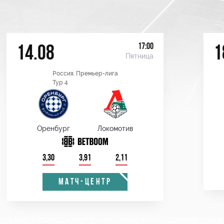
17:00
14.08
1
Пятница
Россия. Премьер-лига
Тур 4
Оренбург
Локомотив
3,30
3,91
2,11
МАТЧ-ЦЕНТР