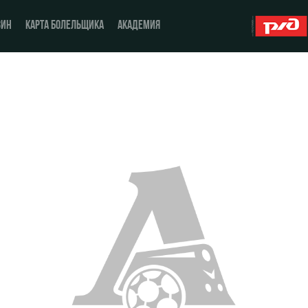
ЗИН
КАРТА БОЛЕЛЬЩИКА
АКАДЕМИЯ
О Клубе
ЖФК «Локомотив»
История
Молодёжка-юноши
Спонсоры
Молодёжка-девушки
Стать партнером
Контакты
Антидопинг