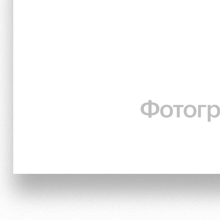
Локо Старт
Информация для болел
Локо-Лето
Банковская карта «Лок
Академия
Заставки
Как поступить
Парковка
Руководство
Карта болельщика
Контакты Академии
Программа лояльности
Информация для болел