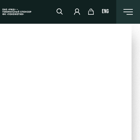
ENG
РЖД Арена
Организация мероприятий
Аренда полей
Аренда площадей
Ледовый дворец
Занятия спортом