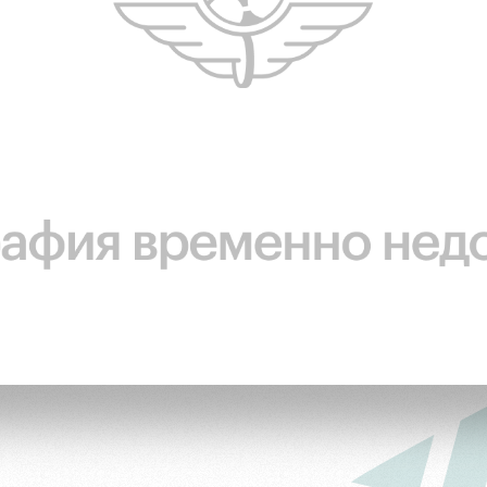
ьщиков
омотив»
ьщиков МГН