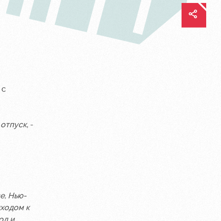
 с
 отпуск
, -
е, Нью-
дходом к
од и