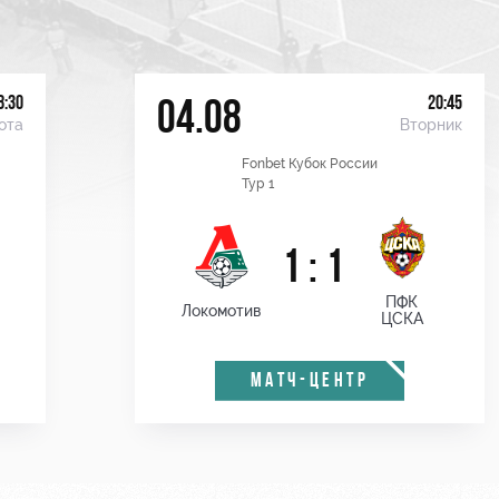
8:30
20:45
04.08
ота
Вторник
Fonbet Кубок России
Тур 1
1 : 1
ПФК
Локомотив
ЦСКА
МАТЧ-ЦЕНТР