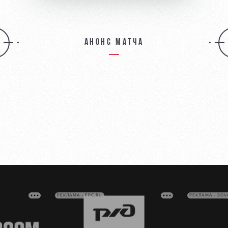
Анонс матча
РЕКЛАМА • FPC.RU
РЕКЛАМА • SO