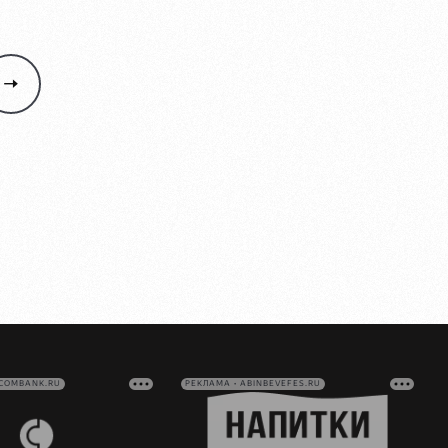
VCOMBANK.RU
РЕКЛАМА • ABINBEVEFES.RU