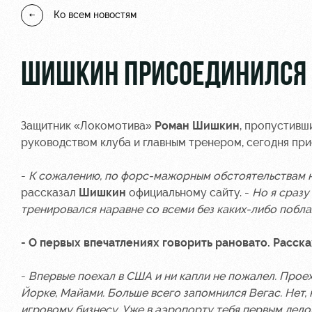
Ко всем новостям
ШИШКИН ПРИСОЕДИНИЛСЯ 
Защитник «Локомотива»
Роман Шишкин
, пропустивш
руководством клуба и главным тренером, сегодня при
-
К сожалению, по форс-мажорным обстоятельствам не
рассказал
Шишкин
официальному сайту. -
Но я сразу
тренировался наравне со всеми без каких-либо побла
- О первых впечатлениях говорить рановато. Расска
-
Впервые поехал в США и ни капли не пожалел. Проех
Йорке, Майами. Больше всего запомнился Вегас. Нет, 
игровому бизнесу. Уже в аэропорту тебя первым дел