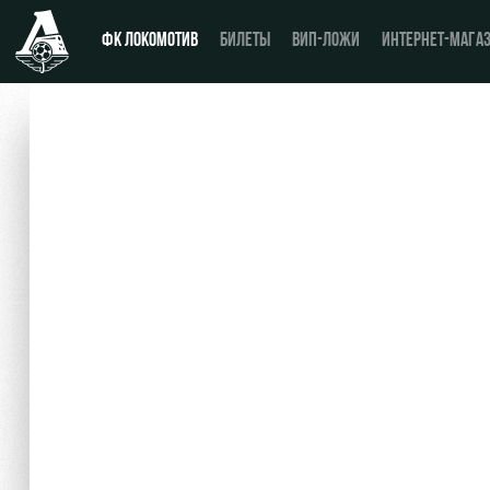
ФК ЛОКОМОТИВ
БИЛЕТЫ
ВИП-ЛОЖИ
ИНТЕРНЕТ-МАГА
Новости
День матча
Календарь
Купить билет
Турнирная таблица
ВИП-ЛОЖИ
Игроки
ВИП-ЗОНЫ
Тренерский штаб
СЕМЕЙНЫЙ СЕКТОР
Видео
Туры по стадиону
Фото
Места для МГН