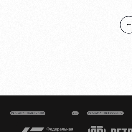
РЕКЛАМА • RAILFGK.RU
РЕКЛАМА • BETBOOM.RU