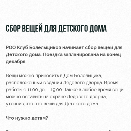
Видео
Туры по
стадиону
Фото
Места для
СБОР ВЕЩЕЙ ДЛЯ ДЕТСКОГО ДОМА
МГН
РОО Клуб Болельщиков начинает сбор вещей для
Детского дома. Поездка запланирована на конец
декабря.
РЖД
Локо
Информация
Арена
Старт
для
Вещи можно приносить в Дом Болельщика,
болельщиков
расположенный в здании Ледового дворца. Время
Организация
Локо-Лето
работы с 11:00 до 19:00. Также в любое время вещи
мероприятий
Банковская
можно оставить на охране Ледового дворца,
Академия
карта
уточнив, что это вещи для Детского дома.
Аренда
«Локомотив»
Как
полей
поступить
Заставки
Что нужно детям?
Аренда
Руководство
площадей
Парковка