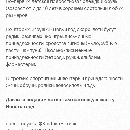
Во-первых, детская подростковая одежда и обувь
(возраст от 7 до 18 лет) в хорошем состоянии любых
Контакты
Ледовый
Карта
Академии
дворец
болельщика
размеров.
Занятия
Программа
Во-вторых, игрушки (Новый год скоро, дети будут
спортом
лояльности
рады!), развивающие игры, письменные
принадлежности, средства гигиены (мыло, зубную
Информация
пасту, шампуни). Школьно-письменные
для
болельщиков
принадлежности (тетради, ручки, альбомы,
МГН
фломастеры).
В-третьих, спортивный инвентарь и принадлежности
(мячи, обручи, ролики, велосипеды и т.д).
Давайте подарим детишкам настоящую сказку
Нового года!
пресс-служба ФК «Локомотив»