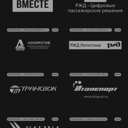
РЕКЛАМА • RFSOLOKOMOTIV.RU
РЕКЛАМА • HTTPS://RZDLOG.RU/
РЕКЛАМА • TRANSVOC.RU
РЕКЛАМА • ITALSPORT.RU/
РЕКЛАМА • KALINA-SM.RU
РЕКЛАМА • SWM-AUTO.RU