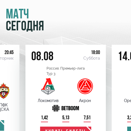
МАТЧ
СЕГОДНЯ
20:45
18:00
08.08
14.
торник
Суббота
Россия. Премьер-лига
Тур 3
Локомотив
Акрон
Оре
ПФК
ЦСКА
1,42
5,13
7,51
3,