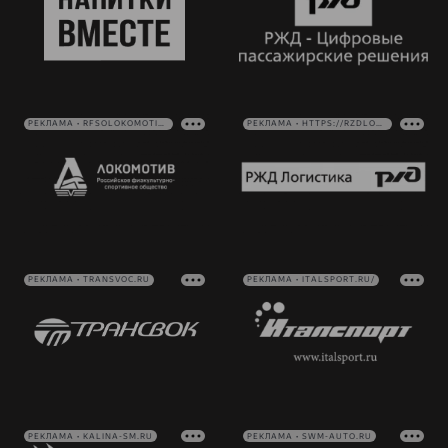
РЕКЛАМА • RFSOLOKOMOTIV.RU
РЕКЛАМА • HTTPS://RZDLOG.RU/
РЕКЛАМА • TRANSVOC.RU
РЕКЛАМА • ITALSPORT.RU/
РЕКЛАМА • KALINA-SM.RU
РЕКЛАМА • SWM-AUTO.RU