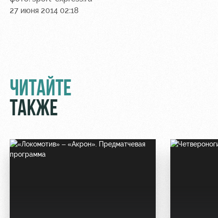
27 июня 2014 02:18
Контакты
Ледовый
Карта
Академии
дворец
болельщика
Занятия
Программа
спортом
лояльности
Информация
ЧИТАЙТЕ
для
болельщиков
ТАКЖЕ
МГН