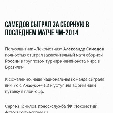
Видео
Туры по
стадиону
Фото
Места для
САМЕДОВ СЫГРАЛ ЗА СБОРНУЮ В
МГН
ПОСЛЕДНЕМ МАТЧЕ ЧМ-2014
Полузащитник «Локомотива»
Александр Самедов
полностью отыграл заключительный матч сборной
РЖД
Локо
Информация
России
в групповом турнире чемпионата мира в
Арена
Старт
для
Бразилии.
болельщиков
Организация
Локо-Лето
мероприятий
Банковская
К сожалению, наша национальная команда сыграла
Академия
карта
вничью с
Алжиром
(1:1) и уступила африканцам
Аренда
«Локомотив»
путевку в плей-офф.
Как
полей
поступить
Заставки
Аренда
Сергей Томилов, пресс-служба ФК "Локомотив",
Руководство
площадей
Парковка
фото: sport-express.ru