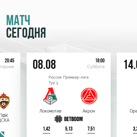
МАТЧ
СЕГОДНЯ
20:45
18:00
08.08
14.
торник
Суббота
Россия. Премьер-лига
Тур 3
Локомотив
Акрон
Оре
ПФК
ЦСКА
1,42
5,13
7,51
3,