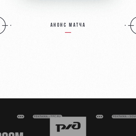
Анонс матча
РЕКЛАМА • FPC.RU
РЕКЛАМА • SO