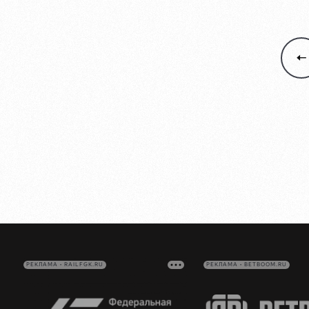
РЕКЛАМА • RAILFGK.RU
РЕКЛАМА • BETBOOM.RU