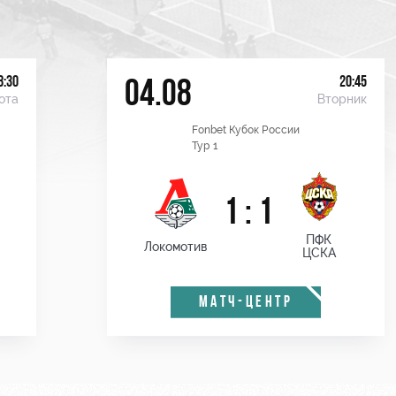
8:30
20:45
04.08
ота
Вторник
Fonbet Кубок России
Тур 1
1 : 1
ПФК
Локомотив
ЦСКА
МАТЧ-ЦЕНТР