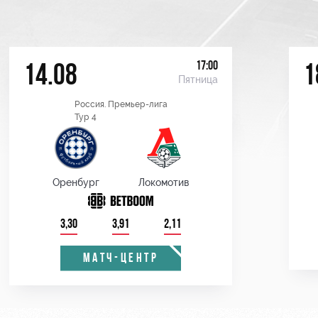
17:00
14.08
1
Пятница
Россия. Премьер-лига
Тур 4
Оренбург
Локомотив
3,30
3,91
2,11
МАТЧ-ЦЕНТР