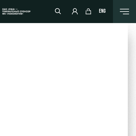
ENG
РЖД Арена
Организация мероприятий
Аренда полей
Аренда площадей
Ледовый дворец
Занятия спортом