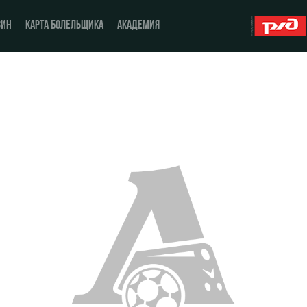
ЗИН
КАРТА БОЛЕЛЬЩИКА
АКАДЕМИЯ
О Клубе
ЖФК «Локомотив»
История
Молодёжка-юноши
Спонсоры
Молодёжка-девушки
Стать партнером
Контакты
Антидопинг