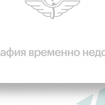
ьщиков
омотив»
ьщиков МГН