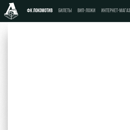
ФК ЛОКОМОТИВ
БИЛЕТЫ
ВИП-ЛОЖИ
ИНТЕРНЕТ-МАГА
Новости
День матча
Календарь
Купить билет
Турнирная таблица
ВИП-ЛОЖИ
Игроки
ВИП-ЗОНЫ
Тренерский штаб
СЕМЕЙНЫЙ СЕКТОР
Видео
Туры по стадиону
Фото
Места для МГН