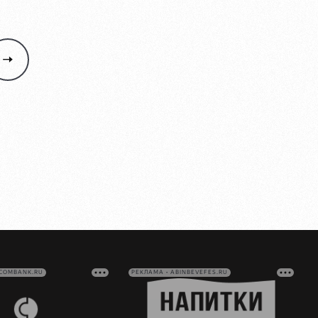
VCOMBANK.RU
РЕКЛАМА • ABINBEVEFES.RU