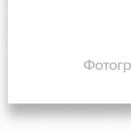
Локо Старт
Информация для болел
Локо-Лето
Банковская карта «Лок
Академия
Заставки
Как поступить
Парковка
Руководство
Карта болельщика
Контакты Академии
Программа лояльности
Информация для болел