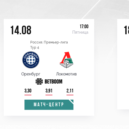
17:00
14.08
1
Пятница
Россия. Премьер-лига
Тур 4
Оренбург
Локомотив
3,30
3,91
2,11
МАТЧ-ЦЕНТР