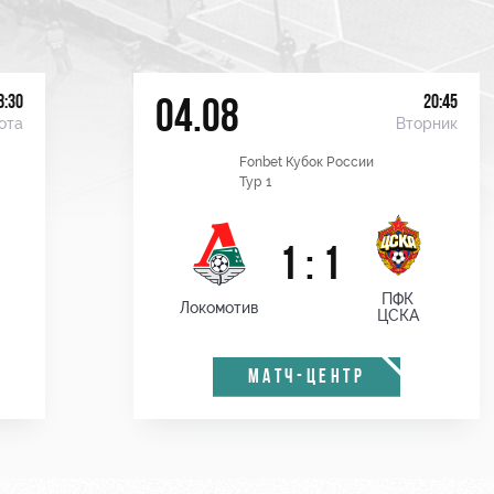
8:30
20:45
04.08
ота
Вторник
Fonbet Кубок России
Тур 1
1 : 1
ПФК
Локомотив
ЦСКА
МАТЧ-ЦЕНТР