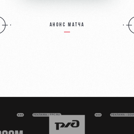
Анонс матча
РЕКЛАМА • FPC.RU
РЕКЛАМА • SO