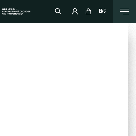
ENG
РЖД Арена
Организация мероприятий
Аренда полей
Аренда площадей
Ледовый дворец
Занятия спортом