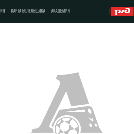
ЗИН
КАРТА БОЛЕЛЬЩИКА
АКАДЕМИЯ
О Клубе
ЖФК «Локомотив»
История
Молодёжка-юноши
Спонсоры
Молодёжка-девушки
Стать партнером
Контакты
Антидопинг