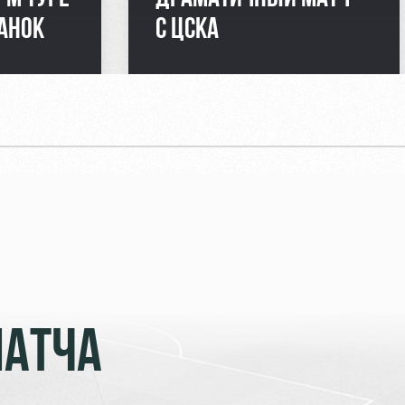
АНОК
С ЦСКА
МАТЧА