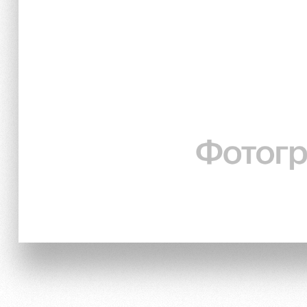
Локо Старт
Информация для болел
Локо-Лето
Банковская карта «Лок
Академия
Заставки
Как поступить
Парковка
Руководство
Карта болельщика
Контакты Академии
Программа лояльности
Информация для болел