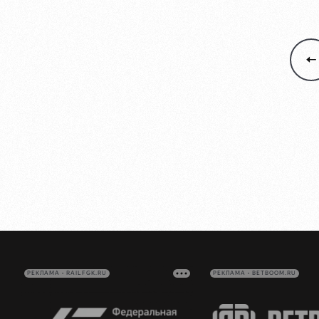
РЕКЛАМА • RAILFGK.RU
РЕКЛАМА • BETBOOM.RU