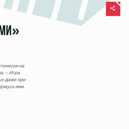
АМИ»
ктически на
а. –
Игра
ук даже при
оржусь ими.