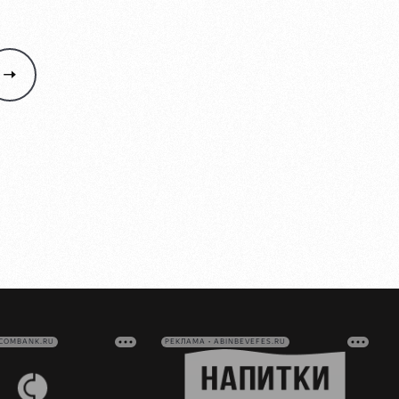
VCOMBANK.RU
РЕКЛАМА • ABINBEVEFES.RU