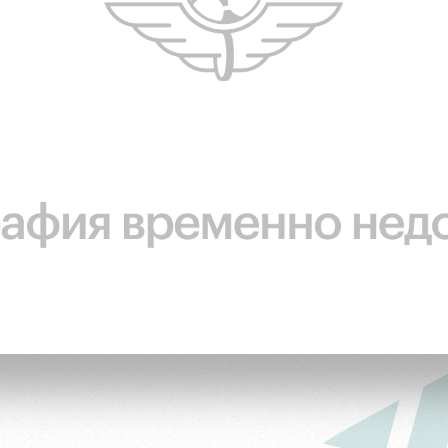
ьщиков
омотив»
ьщиков МГН