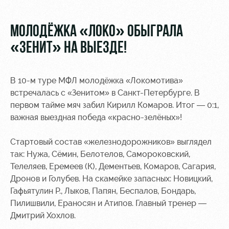
Видео
Туры по
стадиону
Фото
МОЛОДЁЖКА «ЛОКО» ОБЫГРАЛА
Места для
«ЗЕНИТ» НА ВЫЕЗДЕ!
МГН
В 10-м туре МФЛ молодёжка «Локомотива»
встречалась с «Зенитом» в Санкт-Петербурге. В
первом тайме мяч забил Кирилл Комаров. Итог — 0:1,
важная выездная победа «красно-зелёных»!
РЖД
Локо
Информация
Арена
Старт
для
болельщиков
Стартовый состав «железнодорожников» выглядел
Организация
Локо-Лето
так: Нужа, Сёмин, Белотелов, Самороковский,
мероприятий
Банковская
Телеляев, Еремеев (К), Дементьев, Комаров, Сагария,
Академия
карта
Дронов и Голубев. На скамейке запасных:
Новицкий,
Аренда
«Локомотив»
Гафьятулин Р., Лыков, Папян, Беспалов, Бондарь,
Как
полей
поступить
Заставки
Пилишвили, Ераносян и Атипов. Главный тренер —
Аренда
Дмитрий Хохлов.
Руководство
площадей
Парковка