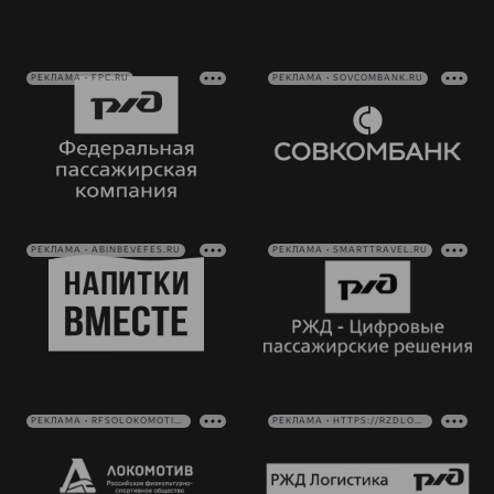
РЕКЛАМА • FPC.RU
РЕКЛАМА • SOVCOMBANK.RU
РЕКЛАМА • ABINBEVEFES.RU
РЕКЛАМА • SMARTTRAVEL.RU
РЕКЛАМА • RFSOLOKOMOTIV.RU
РЕКЛАМА • HTTPS://RZDLOG.RU/