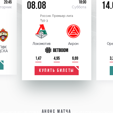
20:45
18:00
08.08
14.
торник
Суббота
Россия. Премьер-лига
Тур 3
Локомотив
Акрон
Оре
ПФК
ЦСКА
1,47
4,95
6,69
3,
КУПИТЬ БИЛЕТЫ
Анонс матча