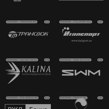
РЕКЛАМА • TRANSVOC.RU
РЕКЛАМА • ITALSPORT.RU/
РЕКЛАМА • KALINA-SM.RU
РЕКЛАМА • SWM-AUTO.RU
РЕКЛАМА • RZD-BONUS.RU
РЕКЛАМА • TASSAY.RU