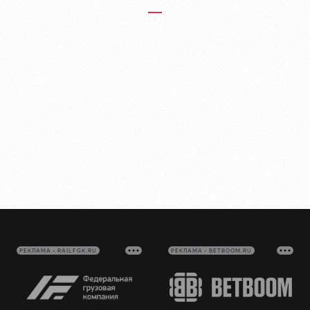
РЕКЛАМА • RAILFGK.RU
РЕКЛАМА • BETBOOM.RU