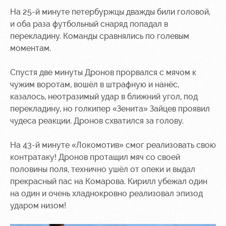
На 25-й минуте петербуржцы дважды били головой,
и оба раза футбольный снаряд попадал в
перекладину. Команды сравнялись по голевым
моментам.
Спустя две минуты Дронов прорвался с мячом к
чужим воротам, вошёл в штрафную и нанёс,
казалось, неотразимый удар в ближний угол, под
перекладину, но голкипер «Зенита» Зайцев проявил
чудеса реакции. Дронов схватился за голову.
На 43-й минуте «Локомотив» смог реализовать свою
контратаку! Дронов протащил мяч со своей
половины поля, технично ушёл от опеки и выдал
прекрасный пас на Комарова. Кирилл убежал один
на один и очень хладнокровно реализовал эпизод
ударом низом!