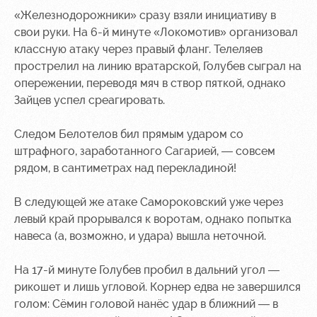
«Железнодорожники» сразу взяли инициативу в
свои руки. На 6-й минуте «Локомотив» организовал
классную атаку через правый фланг. Телеляев
прострелил на линию вратарской, Голубев сыграл на
опережении, переводя мяч в створ пяткой, однако
Зайцев успел среагировать.
Следом Белотелов бил прямым ударом со
штрафного, заработанного Сагарией, — совсем
рядом, в сантиметрах над перекладиной!
В следующей же атаке Самороковский уже через
левый край прорывался к воротам, однако попытка
навеса (а, возможно, и удара) вышла неточной.
На 17-й минуте Голубев пробил в дальний угол —
рикошет и лишь угловой. Корнер едва не завершился
голом: Сёмин головой нанёс удар в ближний — в