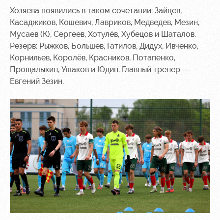
Хозяева появились в таком сочетании: Зайцев,
Контакты
Ледовый
Карта
Касаджиков, Кошевич, Лавриков, Медведев, Мезин,
Академии
дворец
болельщика
Мусаев (К), Сергеев, Хотулёв, Хубецов и Шаталов.
Занятия
Программа
Резерв: Рыжков, Большев, Гатилов, Дидух, Ивченко,
спортом
лояльности
Корнильев, Королёв, Красников, Потапенко,
Прощалыкин, Ушаков и Юдин. Главный тренер —
Информация
Евгений Зезин.
для
болельщиков
МГН