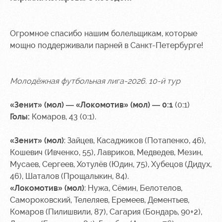
Огромное спасибо нашим болельщикам, которые
мощно поддерживали парней в Санкт-Петербурге!
Молодёжная футбольная лига-2026. 10-й тур
«Зенит»
(мол) — «Локомотив» (мол) — 0:1
(0:1)
Голы:
Комаров, 43 (0:1).
«Зенит» (мол)
:
Зайцев, Касаджиков (Потапенко, 46),
Кошевич (Ивченко, 55), Лавриков, Медведев, Мезин,
Мусаев, Сергеев, Хотулёв (Юдин, 75), Хубецов (Дидух,
46), Шаталов (Прощалыкин, 84).
«Локомотив» (мол)
:
Нужа, Сёмин, Белотелов,
Самороковский, Телеляев, Еремеев, Дементьев,
Комаров (Пилишвили, 87), Сагария (Бондарь, 90+2),