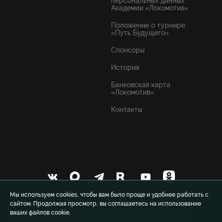
персональных данных
Академии «Локомотив»
Положение о турнире
«Путь Будущего»
Спонсоры
История
Банковская карта
«Локомотив»
Контакты
Мы используем cookies, чтобы вам было проще и удобнее работать с
сайтом. Продолжая просмотр, вы соглашаетесь на использование
ваших файлов cookie.
© 1999-2026 FCLM.RU Футбольный клуб «Локомотив»