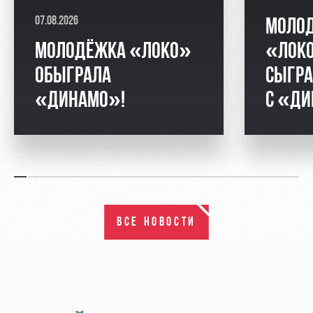
07.08.2026
МОЛО
МОЛОДЁЖКА «ЛОКО»
«ЛОК
ОБЫГРАЛА
СЫГРА
«ДИНАМО»!
С «Д
ВСЕ НОВОСТИ