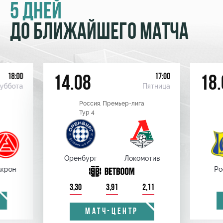
5 ДНЕЙ
ДО БЛИЖАЙШЕГО МАТЧА
18:00
17:00
14.08
18.
уббота
Пятница
Россия. Премьер-лига
Тур 4
Оренбург
Локомотив
крон
Ро
3,30
3,91
2,11
МАТЧ-ЦЕНТР