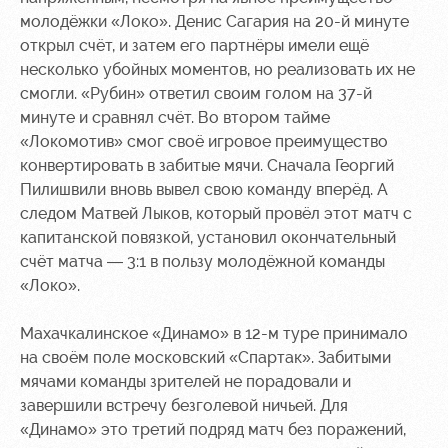
Академии
дворец
Карта
молодёжки «Локо». Денис Сагария на 20-й минуте
болельщика
Занятия
открыл счёт, и затем его партнёры имели ещё
спортом
Парковка
несколько убойных моментов, но реализовать их не
смогли. «Рубин» ответил своим голом на 37-й
Информация
минуте и сравнял счёт. Во втором тайме
для
«Локомотив» смог своё игровое преимущество
болельщиков
конвертировать в забитые мячи. Сначала Георгий
МГН
Пилишвили вновь вывел свою команду вперёд. А
следом Матвей Лыков, который провёл этот матч с
капитанской повязкой, установил окончательный
счёт матча — 3:1 в пользу молодёжной команды
«Локо».
Махачкалинское «Динамо» в 12-м туре принимало
на своём поле московский «Спартак». Забитыми
мячами команды зрителей не порадовали и
завершили встречу безголевой ничьей. Для
«Динамо» это третий подряд матч без поражений,