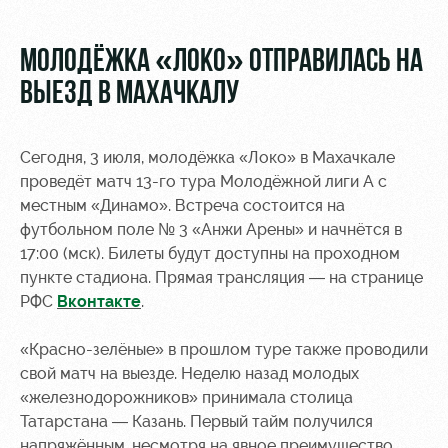
Видео
Места для
МГН
Фото
МОЛОДЁЖКА «ЛОКО» ОТПРАВИЛАСЬ НА
ВЫЕЗД В МАХАЧКАЛУ
Сегодня, 3 июля, молодёжка «Локо» в Махачкале
РЖД
Локо
Информация
проведёт матч 13-го тура Молодёжной лиги А с
Арена
Старт
для
местным «Динамо». Встреча состоится на
болельщиков
футбольном поле № 3 «Анжи Арены» и начнётся в
Организация
Локо-Лето
17:00 (мск). Билеты будут доступны на проходном
мероприятий
Банковская
пункте стадиона. Прямая трансляция — на странице
Академия
карта
РФС
Вконтакте
.
Аренда
«Локомотив»
Как
полей
поступить
Заставки
«Красно-зелёные» в прошлом туре также проводили
Аренда
свой матч на выезде. Неделю назад молодых
Руководство
площадей
Программа
«железнодорожников» принимала столица
лояльности
Татарстана — Казань. Первый тайм получился
Контакты
Ледовый
напряжённым, несмотря на явное преимущество