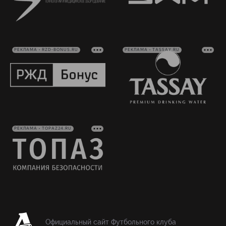
РЕКЛАМА • RZD-BONUS.RU
РЕКЛАМА • TASSAY.RU
РЕКЛАМА • TOPAZ24.RU
Официальный сайт Футбольного клуба