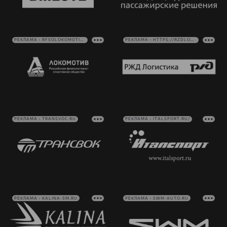
РЕКЛАМА • RFSOLOKOMOTIV.RU
РЕКЛАМА • HTTPS://RZDLOG.RU/
РЕКЛАМА • TRANSVOC.RU
РЕКЛАМА • ITALSPORT.RU/
РЕКЛАМА • KALINA-SM.RU
РЕКЛАМА • SWM-AUTO.RU