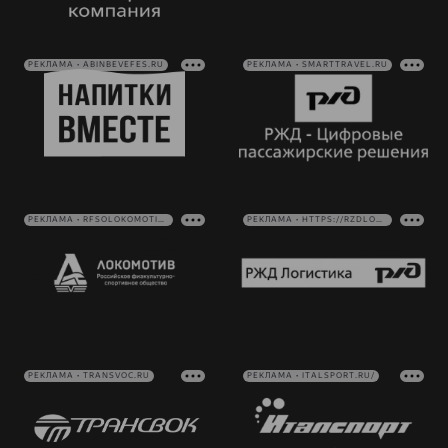
РЕКЛАМА • ABINBEVEFES.RU
РЕКЛАМА • SMARTTRAVEL.RU
РЕКЛАМА • RFSOLOKOMOTIV.RU
РЕКЛАМА • HTTPS://RZDLOG.RU/
РЕКЛАМА • TRANSVOC.RU
РЕКЛАМА • ITALSPORT.RU/