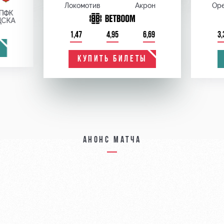
Локомотив
Акрон
Оре
ПФК
ЦСКА
1,47
4,95
6,69
3,
КУПИТЬ БИЛЕТЫ
Анонс матча