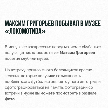
Видео
Туры по
стадиону
Фото
Места для
МАКСИМ ГРИГОРЬЕВ ПОБЫВАЛ В МУЗЕЕ
МГН
«ЛОКОМОТИВА»
В минувшее воскресенье перед матчем с «Кубанью»
полузащитник «Локомотива»
Максим Григорьев
РЖД
Локо
Информация
посетил клубный музей.
Арена
Старт
для
болельщиков
На встречу пришло много болельщиков красно-
Организация
Локо-Лето
мероприятий
Банковская
зеленых, которые получили возможность
Академия
карта
пообщаться с футболистом, взять у него автограф и
Аренда
«Локомотив»
сфотографироваться на память. Фотографии со
Как
полей
встречи в музее вы можете посмотреть в разделе
поступить
Заставки
Фото
.
Аренда
Руководство
площадей
Парковка