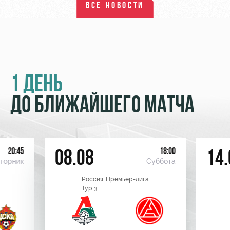
ВСЕ НОВОСТИ
1 ДЕНЬ
ДО БЛИЖАЙШЕГО МАТЧА
20:45
18:00
08.08
14.
торник
Суббота
Россия. Премьер-лига
Тур 3