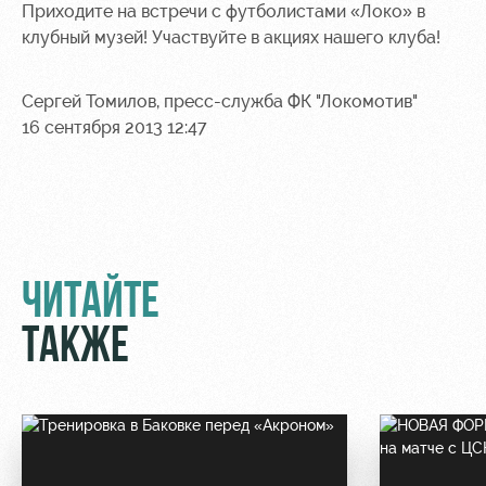
Приходите на встречи с футболистами «Локо» в
Контакты
Ледовый
Карта
клубный музей! Участвуйте в акциях нашего клуба!
Академии
дворец
болельщика
Занятия
Программа
Сергей Томилов, пресс-служба ФК "Локомотив"
спортом
лояльности
16 сентября 2013 12:47
Информация
для
болельщиков
МГН
ЧИТАЙТЕ
ТАКЖЕ