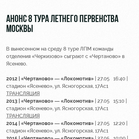
Видео
Туры по
стадиону
Фото
АНОНС 8 ТУРА ЛЕТНЕГО ПЕРВЕНСТВА
Места для
МОСКВЫ
МГН
В вынесенном на среду 8 туре ЛПМ команды
отделения «Черкизово» сыграют с «Чертаново» в
Ясенево.
РЖД
Отбор
Информация
Арена
для
2012 | «Чертаново» — «Локомотив»
| 27.05 16:40 |
Локо
болельщиков
стадион «Ясенево», ул. Ясногорская, 17Ас1
Организация
Старт
ТРАНСЛЯЦИЯ
мероприятий
Банковская
2013 | «Чертаново» — «Локомотив»
| 27.05 15:10 |
Локо-Лето
карта
стадион «Ясенево», ул. Ясногорская, 17Ас1
Аренда
«Локомотив»
ТРАНСЛЯЦИЯ
Академия
полей
Заставки
2014 | «Чертаново» — «Локомотив»
| 27.05 12:20 |
Как
Аренда
стадион «Ясенево», ул. Ясногорская, 17Ас1
поступить
площадей
Парковка
2015 | «Чертаново» — «Локомотив»
| 27.05 10:00 |