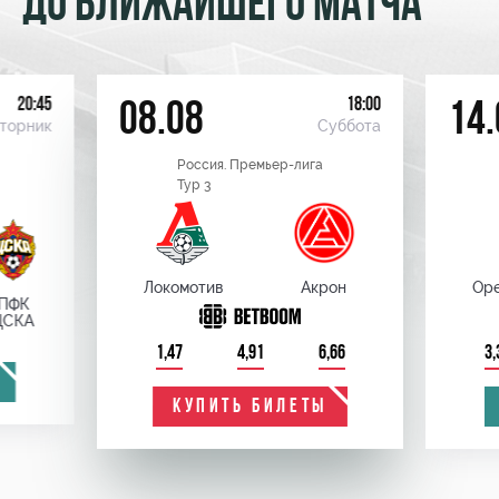
ДО БЛИЖАЙШЕГО МАТЧА
20:45
18:00
08.08
14.
торник
Суббота
Россия. Премьер-лига
Тур 3
Локомотив
Акрон
Оре
ПФК
ЦСКА
1,47
4,91
6,66
3,
КУПИТЬ БИЛЕТЫ