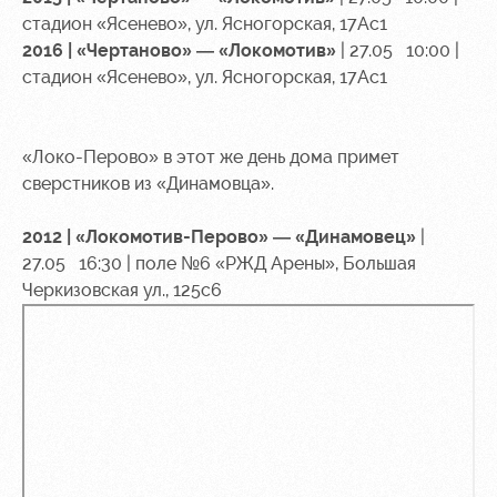
стадион «Ясенево», ул. Ясногорская, 17Ас1
Руководство
Ледовый
Карта
2016 | «Чертаново» — «Локомотив»
| 27.05 10:00 |
дворец
болельщика
стадион «Ясенево», ул. Ясногорская, 17Ас1
Контакты
Академии
Занятия
Программа
спортом
лояльности
«Локо-Перово» в этот же день дома примет
Информация
сверстников из «Динамовца».
для
болельщиков
2012 | «Локомотив-Перово» — «Динамовец»
|
МГН
27.05 16:30 | поле №6 «РЖД Арены», Большая
Черкизовская ул., 125с6