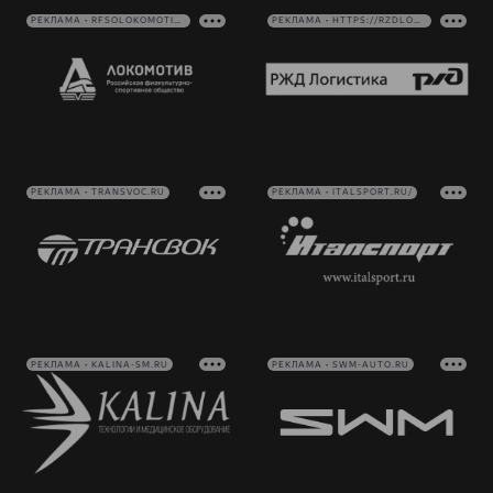
РЕКЛАМА • RFSOLOKOMOTIV.RU
РЕКЛАМА • HTTPS://RZDLOG.RU/
РЕКЛАМА • TRANSVOC.RU
РЕКЛАМА • ITALSPORT.RU/
РЕКЛАМА • KALINA-SM.RU
РЕКЛАМА • SWM-AUTO.RU