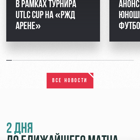
В РАМКАХ ТУРНИРА
АНОНС
UTLC CUP НА «РЖД
ЮНОШ
АРЕНЕ»
ФУТБО
ВСЕ НОВОСТИ
2 ДНЯ