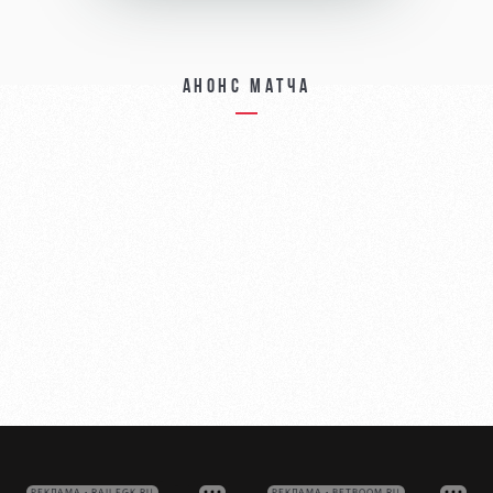
Анонс матча
РЕКЛАМА • RAILFGK.RU
РЕКЛАМА • BETBOOM.RU