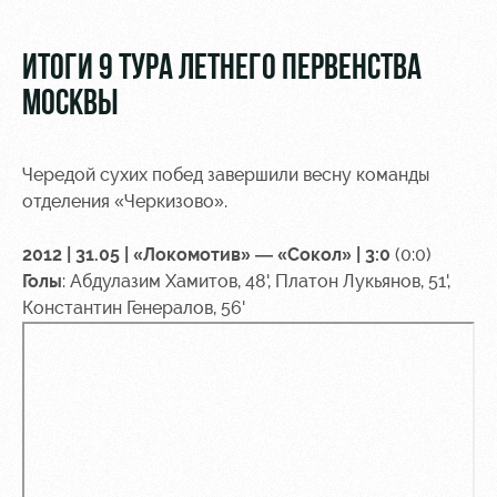
Видео
Туры по
стадиону
Фото
ИТОГИ 9 ТУРА ЛЕТНЕГО ПЕРВЕНСТВА
Места для
МОСКВЫ
МГН
Чередой сухих побед завершили весну команды
отделения «Черкизово».
2012 | 31.05 | «Локомотив» — «Сокол» | 3:0
(0:0)
РЖД
Локо
Информация
Арена
Старт
для
Голы
: Абдулазим Хамитов, 48', Платон Лукьянов, 51',
болельщиков
Константин Генералов, 56'
Организация
Локо-Лето
мероприятий
Банковская
Академия
карта
Аренда
«Локомотив»
Как
полей
поступить
Заставки
Аренда
Руководство
площадей
Парковка