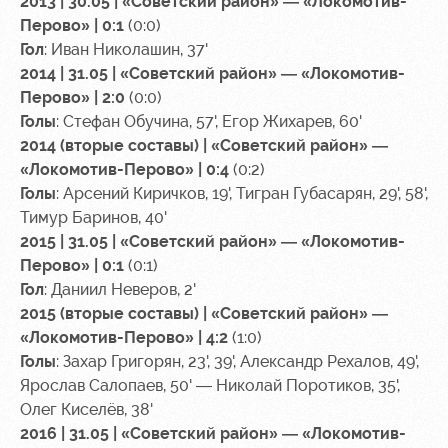
2013 | 30.05 | «Советский район» — «Локомотив-
Перово» | 0:1
(0:0)
Гол
: Иван Николашин, 37'
2014 | 31.05 | «Советский район» — «Локомотив-
Перово» | 2:0
(0:0)
Голы
: Стефан Обучина, 57', Егор Жихарев, 60'
2014 (вторые составы) | «Советский район» —
«Локомотив-Перово» | 0:4
(0:2)
Голы
: Арсений Киричков, 19', Тигран Губасарян, 29', 58',
Тимур Баринов, 40'
2015 | 31.05 | «Советский район» — «Локомотив-
Перово» | 0:1
(0:1)
Гол
: Даниил Неверов, 2'
2015 (вторые составы) | «Советский район» —
«Локомотив-Перово» | 4:2
(1:0)
Го
лы
: Захар Григорян, 23', 39', Александр Рехалов, 49',
Ярослав Салопаев, 50' — Николай Поротиков, 35',
Олег Киселёв, 38'
2016 | 31.05 | «Советский район» — «Локомотив-