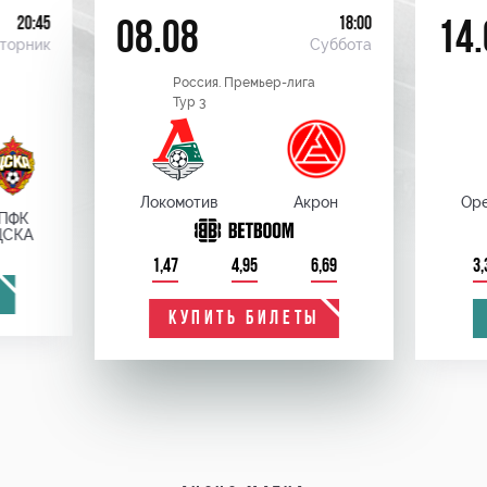
20:45
18:00
08.08
14.
торник
Суббота
Россия. Премьер-лига
Тур 3
Локомотив
Акрон
Оре
ПФК
ЦСКА
1,47
4,95
6,69
3,
КУПИТЬ БИЛЕТЫ