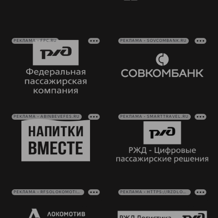
РЕКЛАМА • FPC.RU
РЕКЛАМА • SOVCOMBANK.RU
РЕКЛАМА • ABINBEVEFES.RU
РЕКЛАМА • SMARTTRAVEL.RU
РЕКЛАМА • RFSOLOKOMOTIV.RU
РЕКЛАМА • HTTPS://RZDLOG.RU/