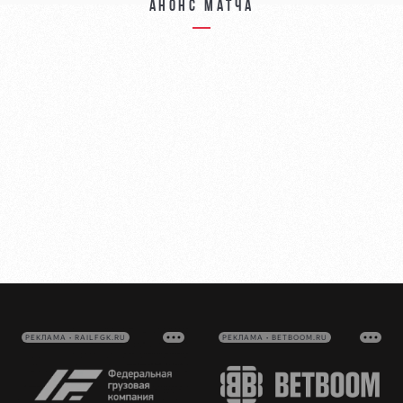
Анонс матча
РЕКЛАМА • RAILFGK.RU
РЕКЛАМА • BETBOOM.RU