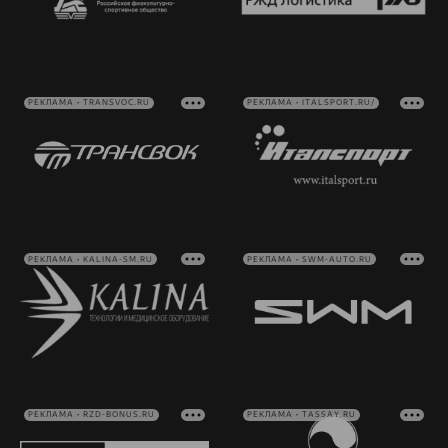
РЕКЛАМА • TRANSVOC.RU
РЕКЛАМА • ITALSPORT.RU/
РЕКЛАМА • KALINA-SM.RU
РЕКЛАМА • SWM-AUTO.RU
РЕКЛАМА • RZD-BONUS.RU
РЕКЛАМА • TASSAY.RU