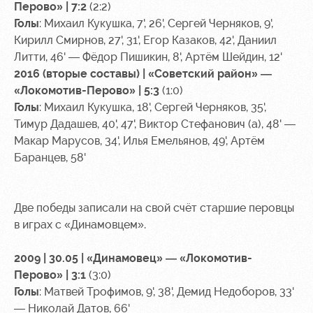
Перово» | 7:2
(2:2)
Голы
: Михаил Кукушка, 7', 26', Сергей Черняков, 9',
Кирилл Смирнов, 27', 31', Егор Казаков, 42', Даниил
Литти, 46' — Фёдор Пишикин, 8', Артём Шейдин, 12'
2016 (вторые составы) | «Советский район» —
«Локомотив-Перово» | 5:3
(1:0)
Голы
: Михаил Кукушка, 18', Сергей Черняков, 35',
Тимур Дадашев, 40', 47', Виктор Стефанович (а), 48' —
Макар Марусов, 34', Илья Емельянов, 49', Артём
Баранцев, 58'
Две победы записали на свой счёт старшие перовцы
в играх с «Динамовцем».
2009 | 30.05 | «Динамовец» — «Локомотив-
Перово» | 3:1
(3:0)
Голы
: Матвей Трофимов, 9', 38', Демид Недоборов, 33'
— Николай Датов, 66'