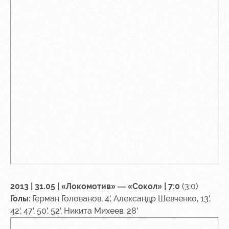
Контакты
Ледовый
Карта
Академии
дворец
болельщика
Занятия
Программа
спортом
лояльности
Информация
для
болельщиков
МГН
2013 | 31.05 | «Локомотив» — «Сокол» | 7:0
(3:0)
Голы
: Герман Голованов, 4', Александр Шевченко, 13',
42', 47', 50', 52', Никита Михеев, 28'