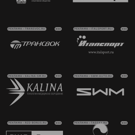
РЕКЛАМА • TRANSVOC.RU
РЕКЛАМА • ITALSPORT.RU/
РЕКЛАМА • KALINA-SM.RU
РЕКЛАМА • SWM-AUTO.RU
РЕКЛАМА • RZD-BONUS.RU
РЕКЛАМА • TASSAY.RU