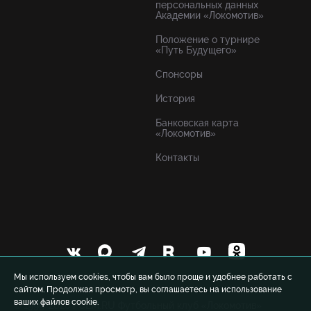
персональных данных
Академии «Локомотив»
Положение о турнире
«Путь Будущего»
Спонсоры
История
Банковская карта
«Локомотив»
Контакты
Мы используем cookies, чтобы вам было проще и удобнее работать с
сайтом. Продолжая просмотр, вы соглашаетесь на использование
ваших файлов cookie.
© 1999-2026 FCLM.RU Футбольный клуб «Локомотив»