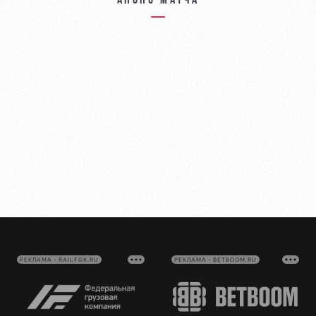
Анонс матча
РЕКЛАМА • RAILFGK.RU
РЕКЛАМА • BETBOOM.RU