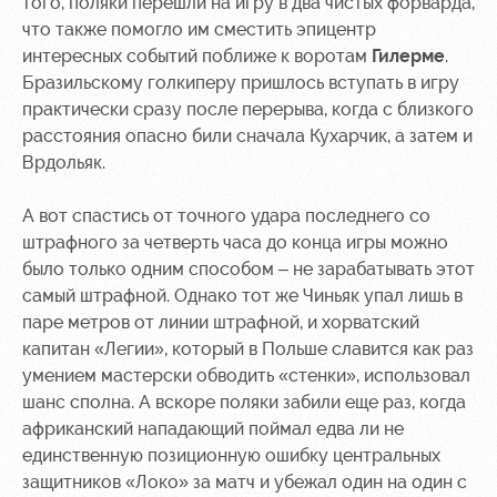
того, поляки перешли на игру в два чистых форварда,
что также помогло им сместить эпицентр
интересных событий поближе к воротам
Гилерме
.
Бразильскому голкиперу пришлось вступать в игру
практически сразу после перерыва, когда с близкого
расстояния опасно били сначала Кухарчик, а затем и
Врдольяк.
А вот спастись от точного удара последнего со
штрафного за четверть часа до конца игры можно
было только одним способом – не зарабатывать этот
самый штрафной. Однако тот же Чиньяк упал лишь в
паре метров от линии штрафной, и хорватский
капитан «Легии», который в Польше славится как раз
умением мастерски обводить «стенки», использовал
шанс сполна. А вскоре поляки забили еще раз, когда
африканский нападающий поймал едва ли не
единственную позиционную ошибку центральных
защитников «Локо» за матч и убежал один на один с