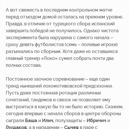
А вот свежесть в последнем контрольном матче
перед отъездом домой осталась на прежнем уровне.
Правда, в отличие от турецкого сбора испанский
завершить победой не получилось. Однако чистота
эксперимента была нарушена с самого начала –
сразу девять футболистов (семь – полевые игроки)
разъехались по сборным. Хотя даже из оставшихся
главный тренер «Локо» сумел собрать почти два
полных состава.
Постоянное заочное соревнование – еще один
тренд нынешней локомотивовской предсезонки.
Пусть даже постоянная ротация различных
сочетаний, тандемов и связок не позволяет ему
выстроиться в какую бы то ни было историю. Скажем,
сегодня впервые с начала сборов в центре обороны
сыграли
Баша
и
Илич
, полузащиты –
Ибричич
и
Глушаков
, а в нападении –
Сычев
в паре с