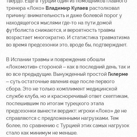
твердо. Еще в Турции один из помощников главного
тренера «Локо»
Владимир Кулаев
растолковал
Контакты
Ледовый
Карта
причину: внимательность и даже болевой порог у
Академии
дворец
болельщика
находящегося мыслями где-то на пути домой
Занятия
Программа
футболиста снижаются, и вероятность травмы
спортом
лояльности
возрастает многократно. И статистика травматизма
во время предсезонки это, вроде бы, подтверждает.
Информация
для
В Испании травмы и повреждения обошли
болельщиков
МГН
«Локомотив» стороной – как в последний день, так и
во все предыдущие. Вынужденный простой
Гилерме
– суть остаточные явления еще после первого
сбора. Это не только комплимент медицинской
службе клуба, но и красноречивый ответ скептикам,
поспешившим по итогам турецкого этапа
предсезонки вынести вердикт: игроки «Локо» де не
справляются с предложенными нагрузками. Тем
более, по сравнению с Турцией этих самых нагрузок
стало как минимум не меньше.