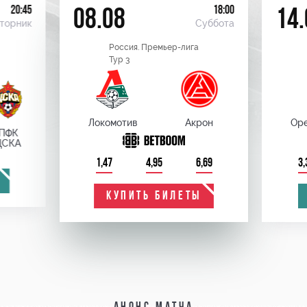
20:45
18:00
08.08
14.
торник
Суббота
Россия. Премьер-лига
Тур 3
Локомотив
Акрон
Оре
ПФК
ЦСКА
1,47
4,95
6,69
3,
КУПИТЬ БИЛЕТЫ