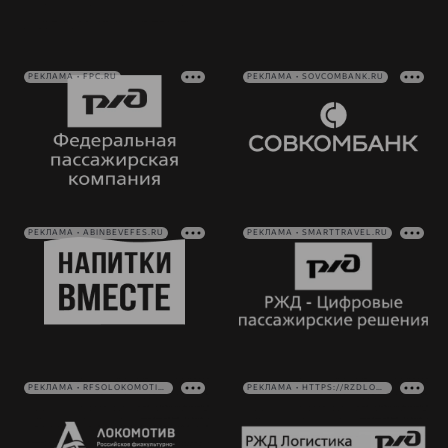
РЕКЛАМА • FPC.RU
РЕКЛАМА • SOVCOMBANK.RU
РЕКЛАМА • ABINBEVEFES.RU
РЕКЛАМА • SMARTTRAVEL.RU
РЕКЛАМА • RFSOLOKOMOTIV.RU
РЕКЛАМА • HTTPS://RZDLOG.RU/