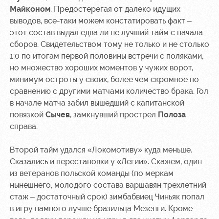
Майконом
. Предостерегая от далеко идущих
выводов, все-таки можем констатировать факт –
этот состав выдал едва ли не лучший тайм с начала
сборов. Свидетельством тому не только и не столько
1:0 по итогам первой половины встречи с поляками,
но множество хороших моментов у чужих ворот,
минимум остроты у своих, более чем скромное по
сравнению с другими матчами количество брака. Гол
в начале матча забил вышедший с капитанской
повязкой
Сычев
, замкнувший прострел
Полоза
справа.
Второй тайм удался «Локомотиву» куда меньше.
Сказались и перестановки у «Легии». Скажем, один
из ветеранов польской команды (по меркам
нынешнего, молодого состава варшавян трехлетний
стаж – достаточный срок) зимбабвиец Чиньяк попал
в игру намного лучше бразильца Мезенги. Кроме