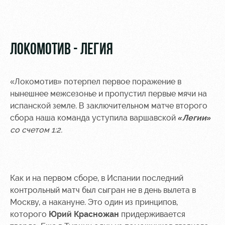
Видео
Туры по
стадиону
Фото
Места для
ЛОКОМОТИВ - ЛЕГИЯ
МГН
«Локомотив» потерпел первое поражение в
нынешнее межсезонье и пропустил первые мячи на
испанской земле. В заключительном матче второго
РЖД
Локо
Информация
сбора наша команда уступила варшавской
«Легии»
Арена
Старт
для
со счетом 1:2.
болельщиков
Организация
Локо-Лето
мероприятий
Банковская
Академия
карта
Как и на первом сборе, в Испании последний
Аренда
«Локомотив»
Как
полей
контрольный матч был сыгран не в день вылета в
поступить
Заставки
Москву, а накануне. Это один из принципов,
Аренда
которого
Юрий Красножан
придерживается
Руководство
площадей
Парковка