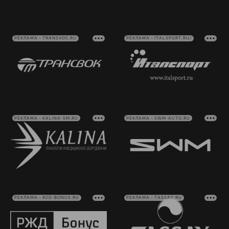
РЕКЛАМА • TRANSVOC.RU
РЕКЛАМА • ITALSPORT.RU/
РЕКЛАМА • KALINA-SM.RU
РЕКЛАМА • SWM-AUTO.RU
РЕКЛАМА • RZD-BONUS.RU
РЕКЛАМА • TASSAY.RU