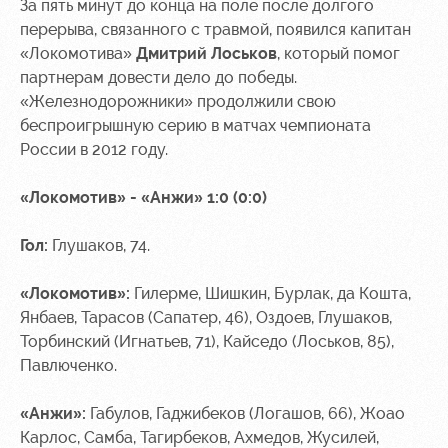
За пять минут до конца на поле после долгого
перерыва, связанного с травмой, появился капитан
«Локомотива»
Дмитрий Лоськов
, который помог
партнерам довести дело до победы.
«Железнодорожники» продолжили свою
беспроигрышную серию в матчах чемпионата
России в 2012 году.
«Локомотив» - «Анжи» 1:0 (0:0)
Гол:
Глушаков, 74.
«Локомотив»:
Гилерме, Шишкин, Бурлак, да Кошта,
Янбаев, Тарасов (Сапатер, 46), Оздоев, Глушаков,
Торбинский (Игнатьев, 71), Кайседо (Лоськов, 85),
Павлюченко.
«Анжи»:
Габулов, Гаджибеков (Логашов, 66), Жоао
Карлос, Самба, Тагирбеков, Ахмедов, Жусилей,