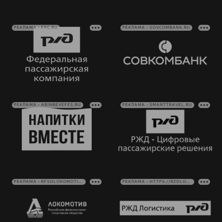
РЕКЛАМА • FPC.RU
РЕКЛАМА • SOVCOMBANK.RU
РЕКЛАМА • ABINBEVEFES.RU
РЕКЛАМА • SMARTTRAVEL.RU
РЕКЛАМА • RFSOLOKOMOTIV.RU
РЕКЛАМА • HTTPS://RZDLOG.RU/