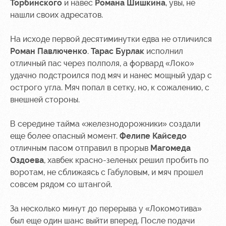
Торбинского
и навес
Романа Шишкина
, увы, не
нашли своих адресатов.
Контакты
Ледовый
Карта
Академии
дворец
болельщика
На исходе первой десятиминутки едва не отличился
Занятия
Программа
Роман Павлюченко
.
Тарас Бурлак
исполнил
спортом
лояльности
отличный пас через полполя, а форвард «Локо»
удачно подстроился под мяч и нанес мощный удар с
Информация
острого угла. Мяч попал в сетку, но, к сожалению, с
для
болельщиков
внешней стороны.
МГН
В середине тайма «железнодорожники» создали
еще более опасный момент.
Фелипе Кайседо
отличным пасом отправил в прорыв
Магомеда
Оздоева
, хавбек красно-зеленых решил пробить по
воротам, не сближаясь с Габуловым, и мяч прошел
совсем рядом со штангой.
За несколько минут до перерыва у «Локомотива»
был еще один шанс выйти вперед. После подачи