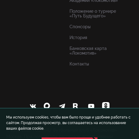
Академии «Локомотив»
Положение о турнире
«Путь Будущего»
Спонсоры
История
Банковская карта
«Локомотив»
Контакты
Мы используем cookies, чтобы вам было проще и удобнее работать с
сайтом. Продолжая просмотр, вы соглашаетесь на использование
ваших файлов cookie.
© 1999-2026 FCLM.RU Футбольный клуб «Локомотив»
Москва. При полном или частичном использовании