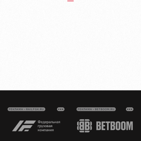
РЕКЛАМА • RAILFGK.RU
РЕКЛАМА • BETBOOM.RU