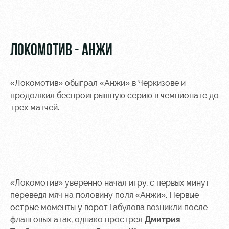
Видео
Туры по
стадиону
Фото
Места для
ЛОКОМОТИВ - АНЖИ
МГН
«Локомотив» обыграл «Анжи» в Черкизове и
продолжил беспроигрышную серию в чемпионате до
трех матчей.
РЖД
Локо
Информация
Арена
Старт
для
болельщиков
Организация
Локо-Лето
мероприятий
Банковская
Академия
карта
Аренда
«Локомотив»
«Локомотив» уверенно начал игру, с первых минут
Как
полей
переведя мяч на половину поля «Анжи». Первые
поступить
Заставки
острые моменты у ворот Габулова возникли после
Аренда
фланговых атак, однако прострел
Дмитрия
Руководство
площадей
Парковка