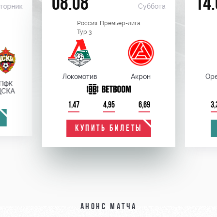
08.08
14.
торник
Суббота
Россия. Премьер-лига
Тур 3
Локомотив
Акрон
Оре
ПФК
ЦСКА
1,47
4,95
6,69
3,
КУПИТЬ БИЛЕТЫ
Анонс матча