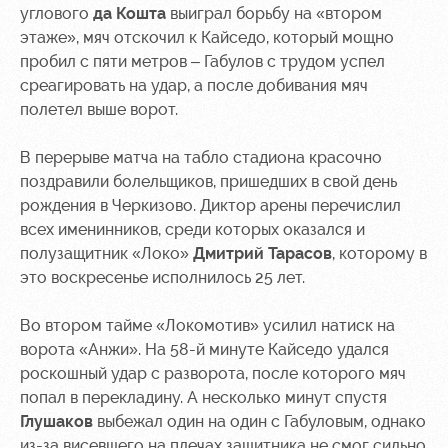
углового
да Кошта
выиграл борьбу на «втором
этаже», мяч отскочил к Кайседо, который мощно
пробил с пяти метров – Габулов с трудом успел
среагировать на удар, а после добивания мяч
полетел выше ворот.
В перерыве матча на табло стадиона красочно
поздравили болельщиков, пришедших в свой день
рождения в Черкизово. Диктор арены перечислил
всех именинников, среди которых оказался и
полузащитник «Локо»
Дмитрий Тарасов
, которому в
это воскресенье исполнилось 25 лет.
Во втором тайме «Локомотив» усилил натиск на
ворота «Анжи». На 58-й минуте Кайседо удался
роскошный удар с разворота, после которого мяч
попал в перекладину. А несколько минут спустя
Глушаков
выбежал один на один с Габуловым, однако
из-за висевшего на плечах защитника не смог сильно