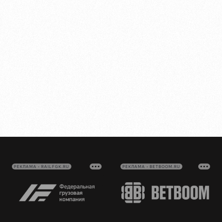
РЕКЛАМА • RAILFGK.RU
РЕКЛАМА • BETBOOM.RU