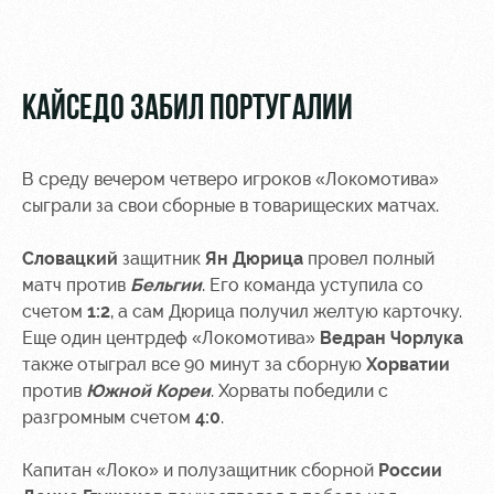
Видео
Места для
МГН
Фото
КАЙСЕДО ЗАБИЛ ПОРТУГАЛИИ
В среду вечером четверо игроков «Локомотива»
РЖД
Локо
Информация
сыграли за свои сборные в товарищеских матчах.
Арена
Старт
для
болельщиков
Словацкий
защитник
Ян Дюрица
провел полный
Организация
Локо-Лето
матч против
Бельгии
. Его команда уступила со
мероприятий
Банковская
счетом
1:2
, а сам Дюрица получил желтую карточку.
Академия
карта
Аренда
Еще один центрдеф «Локомотива»
«Локомотив»
Ведран Чорлука
Как
полей
также отыграл все 90 минут за сборную
Хорватии
поступить
Заставки
против
Южной Кореи
. Хорваты победили с
Аренда
разгромным счетом
4:0
.
Руководство
площадей
Программа
лояльности
Капитан «Локо» и полузащитник сборной
России
Контакты
Ледовый