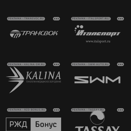
РЕКЛАМА • TRANSVOC.RU
РЕКЛАМА • ITALSPORT.RU/
РЕКЛАМА • KALINA-SM.RU
РЕКЛАМА • SWM-AUTO.RU
РЕКЛАМА • RZD-BONUS.RU
РЕКЛАМА • TASSAY.RU