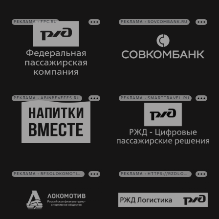
РЕКЛАМА • FPC.RU
РЕКЛАМА • SOVCOMBANK.RU
РЕКЛАМА • ABINBEVEFES.RU
РЕКЛАМА • SMARTTRAVEL.RU
РЕКЛАМА • RFSOLOKOMOTIV.RU
РЕКЛАМА • HTTPS://RZDLOG.RU/