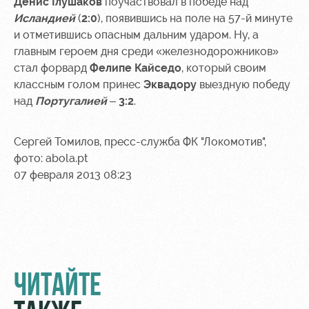
Академии
Денис Глушаков
дворец
поучаствовал в победе над
Карта
болельщика
Исландией
(
2:0
), появившись на поле на 57-й минуте
Занятия
и отметившись опасным дальним ударом. Ну, а
спортом
Парковка
главным героем дня среди «железнодорожников»
стал форвард
Фелипе Кайседо
, который своим
Информация
классным голом принес
Эквадору
выездную победу
для
над
Португалией
–
3:2
.
болельщиков
МГН
Сергей Томилов, пресс-служба ФК "Локомотив",
фото: abola.pt
07 февраля 2013 08:23
ЧИТАЙТЕ