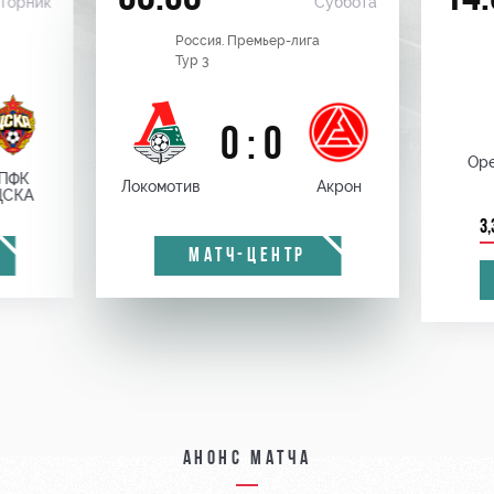
торник
Суббота
Россия. Премьер-лига
Тур 3
0 : 0
Оре
ПФК
Локомотив
Акрон
ЦСКА
3,
МАТЧ-ЦЕНТР
Анонс матча