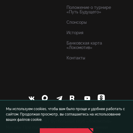
Положение о турнире
«Путь Будущего»
Спонсоры
История
Банковская карта
«Локомотив»
Контакты
Мы используем cookies, чтобы вам было проще и удобнее работать с
сайтом. Продолжая просмотр, вы соглашаетесь на использование
ваших файлов cookie.
© 1999-2026 FCLM.RU Футбольный клуб «Локомотив»
Москва. При полном или частичном использовании