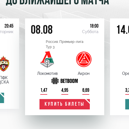
ДО БЛИЖАЙШЕГО МАТЧА
20:45
18:00
08.08
14.
торник
Суббота
Россия. Премьер-лига
Тур 3
Локомотив
Акрон
Оре
ПФК
ЦСКА
1,47
4,95
6,69
3,
КУПИТЬ БИЛЕТЫ