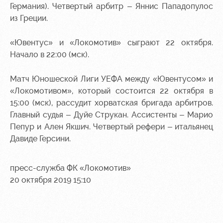
Германия). Четвертый арбитр – Яннис Пападопулос
Руководство
Ледовый
Карта
из Греции.
дворец
болельщика
Контакты
«Ювентус» и «Локомотив» сыграют 22 октября.
Академии
Занятия
Программа
Начало в 22:00 (мск).
спортом
лояльности
Информация
Матч Юношеской Лиги УЕФА между «Ювентусом» и
для
«Локомотивом», который состоится 22 октября в
болельщиков
15:00 (мск), рассудит хорватская бригада арбитров.
МГН
Главный судья – Дуйе Струкан. Ассистенты – Марио
Пепур и Ален Якшич. Четвертый рефери – итальянец
Давиде Герсини.
пресс-служба ФК «Локомотив»
20 октября 2019 15:10