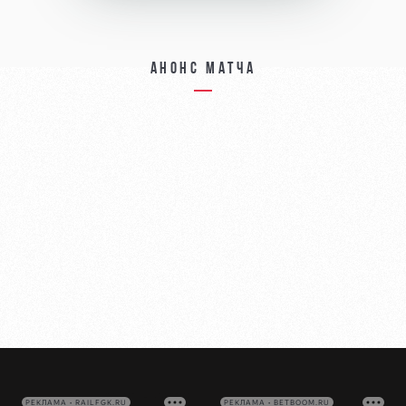
Анонс матча
РЕКЛАМА • RAILFGK.RU
РЕКЛАМА • BETBOOM.RU