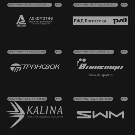
РЕКЛАМА • RFSOLOKOMOTIV.RU
РЕКЛАМА • HTTPS://RZDLOG.RU/
РЕКЛАМА • TRANSVOC.RU
РЕКЛАМА • ITALSPORT.RU/
РЕКЛАМА • KALINA-SM.RU
РЕКЛАМА • SWM-AUTO.RU