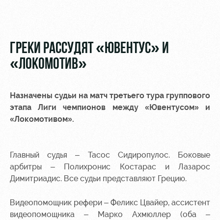
Видео
Туры по
стадиону
Фото
Места для
ГРЕКИ РАССУДЯТ «ЮВЕНТУС» И
МГН
«ЛОКОМОТИВ»
Назначены судьи на матч третьего тура группового
этапа Лиги чемпионов между «Ювентусом» и
РЖД
Отбор
Информация
«Локомотивом».
Арена
для
Локо
болельщиков
Организация
Старт
мероприятий
Банковская
Главный судья – Тасос Сидиропулос. Боковые
Локо-Лето
карта
арбитры – Полихронис Костарас и Лазарос
Аренда
«Локомотив»
Димитриадис. Все судьи представляют Грецию.
Академия
полей
Заставки
Видеопомощник рефери – Феликс Цвайер, ассистент
Как
Аренда
видеопомощника – Марко Ахмюллер (оба –
поступить
площадей
Парковка