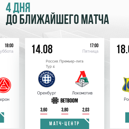
4 ДНЯ
ДО БЛИЖАЙШЕГО МАТЧА
18:00
17:00
14.08
18.
уббота
Пятница
Россия. Премьер-лига
Тур 4
Оренбург
Локомотив
крон
Ро
3,60
3,80
2,03
МАТЧ-ЦЕНТР