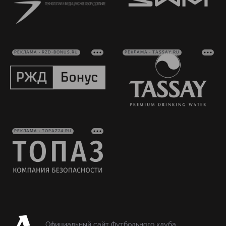
РЕКЛАМА • RZD-BONUS.RU
РЕКЛАМА • TASSAY.RU
РЕКЛАМА • TOPAZ24.RU
Официальный сайт Футбольного клуба