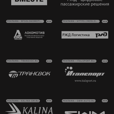
РЕКЛАМА • RFSOLOKOMOTIV.RU
РЕКЛАМА • HTTPS://RZDLOG.RU/
РЕКЛАМА • TRANSVOC.RU
РЕКЛАМА • ITALSPORT.RU/
РЕКЛАМА • KALINA-SM.RU
РЕКЛАМА • SWM-AUTO.RU