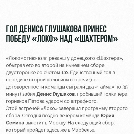
Видео
Места для
МГН
Фото
ГОЛ ДЕНИСА ГЛУШАКОВА ПРИНЕС
ПОБЕДУ «ЛОКО» НАД «ШАХТЕРОМ»
РЖД
Локо
Информация
«Локомотив» взял реванш у донецкого «Шахтера»,
Арена
Старт
для
обыграв его во второй на нынешнем сборе
болельщиков
двусторонке со счетом
1:0
. Единственный гол в
Организация
Локо-Лето
мероприятий
Банковская
середине второй половины встречи (по
Академия
карта
договоренности команды сыграли два «тайма» по 35
Аренда
«Локомотив»
минут) забил
Денис Глушаков
, пробивший голкипера
Как
полей
горняков Пятова ударом со штрафного.
поступить
Заставки
Этой встречей «Локо» завершил программу второго
Аренда
сбора. Сегодня поздно вечером команда
Юрия
Руководство
площадей
Программа
лояльности
Семина
вылетит в Москву. На следующий сбор,
Контакты
Ледовый
который пройдет здесь же в Марбелье,