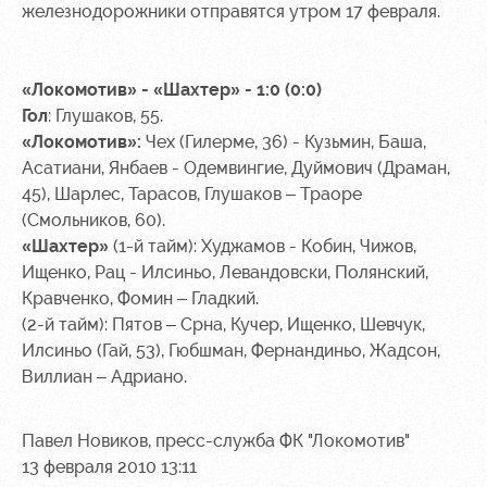
Академии
дворец
Карта
железнодорожники отправятся утром 17 февраля.
болельщика
Занятия
спортом
Парковка
«Локомотив» - «Шахтер» - 1:0 (0:0)
Информация
Гол
: Глушаков, 55.
для
«Локомотив»:
Чех (Гилерме, 36) - Кузьмин, Баша,
болельщиков
Асатиани, Янбаев - Одемвингие, Дуймович (Драман,
МГН
45), Шарлес, Тарасов, Глушаков – Траоре
(Смольников, 60).
«Шахтер»
(1-й тайм): Худжамов - Кобин, Чижов,
Ищенко, Рац - Илсиньо, Левандовски, Полянский,
Кравченко, Фомин – Гладкий.
(2-й тайм): Пятов – Срна, Кучер, Ищенко, Шевчук,
Илсиньо (Гай, 53), Гюбшман, Фернандиньо, Жадсон,
Виллиан – Адриано.
Павел Новиков, пресс-служба ФК "Локомотив"
13 февраля 2010 13:11