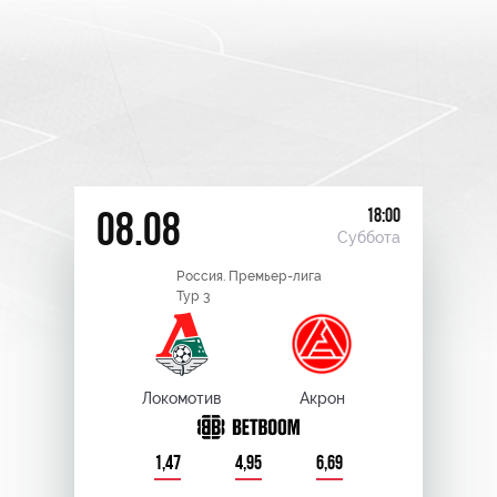
18:00
08.08
Суббота
Россия. Премьер-лига
Тур 3
Локомотив
Акрон
1,47
4,95
6,69