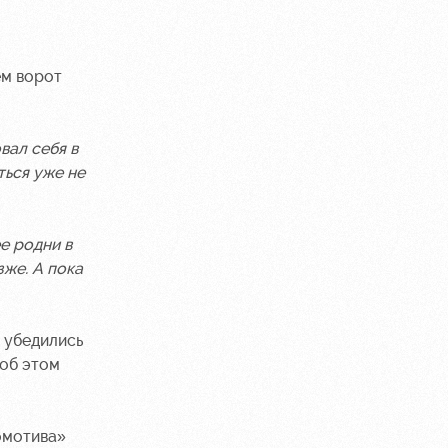
ем ворот
вал себя в
ться уже не
е родни в
зже. А пока
 убедились
 об этом
омотива»