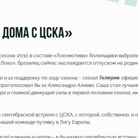
 ДОМА С ЦСКА»
сезона-2010 в составе «Локомотива» болельщики выбрали
 «Локо», бразилец сейчас наслаждается отпуском на родин
р и за поддержку по ходу сезона
, - сказал
Гилерме
официа
 проголосовал бы за Александра Алиева. Саша стал лучши
ра и главной движущей силы в первой половине сезона, им
сентябрьской встрече с ЦСКА, с которой, собственно, и 
ашей команде путевку в Лигу Европы.
 всей команды в целом – я бы назвал сентябрьскую встречу