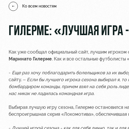
Ко всем новостям
ГИЛЕРМЕ: «ЛУЧШАЯ ИГРА -
Как уже сообщал официальный сайт, лучшим игроком 
Маринато Гилерме
. Как и все остальные футболисты
-
Еще раз хочу поблагодарить болельщиков за их выбо
сайту. –
Если бы лучшего игрока сезона выбирал я, то
бомбардиром команды, причем взял на себя роль лиде
нас никак не ладилась командная игра.
Выбирая лучшую игру сезона, Гилерме остановился на 
беспроигрышная серия «Локомотива», обеспечившая н
-
Лучшей игрой сезона - как для себя лично, так и для