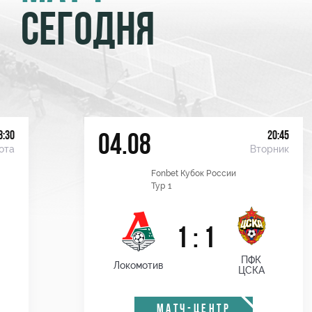
СЕГОДНЯ
8:30
20:45
04.08
ота
Вторник
Fonbet Кубок России
Тур 1
1 : 1
ПФК
Локомотив
ЦСКА
МАТЧ-ЦЕНТР