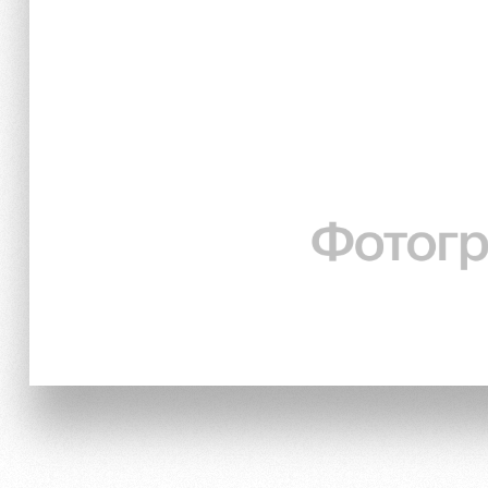
Локо Старт
Информация для болел
Локо-Лето
Банковская карта «Лок
Академия
Заставки
Как поступить
Парковка
Руководство
Карта болельщика
Контакты Академии
Программа лояльности
Информация для болел