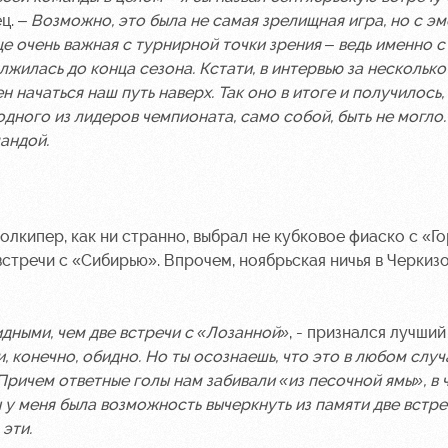
ц. –
Возможно, это была не самая зрелищная игра, но с э
е очень важная с турнирной точки зрения – ведь именно с
жилась до конца сезона. Кстати, в интервью за несколько
 начаться наш путь наверх. Так оно в итоге и получилось,
дного из лидеров чемпионата, само собой, быть не могло.
андой.
лкипер, как ни странно, выбрал не кубковое фиаско с «Г
встречи с «Сибирью». Впрочем, ноябрьская ничья в Черкиз
дными, чем две встречи с «Лозанной»
, - признался лучший
, конечно, обидно. Но ты осознаешь, что это в любом случ
Причем ответные голы нам забивали «из песочной ямы», в 
ы у меня была возможность вычеркнуть из памяти две встре
эти.