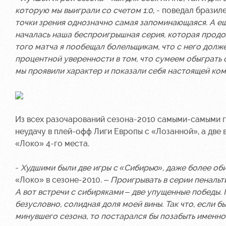
которую мы выиграли со счетом 1:0
, - поведал бразиле
точки зрения однозначно самая запоминающаяся. А ещ
началась наша беспроигрышная серия, которая продол
того матча я пообещал болельщикам, что с него должен
процентной уверенности в том, что сумеем обыграть о
мы проявили характер и показали себя настоящей ком
Из всех разочарований сезона-2010 самыми-самыми го
неудачу в плей-офф Лиги Европы с «Лозанной», а две 
«Локо» 4-го места.
-
Худшими были две игры с «Сибирью», даже более оби
«Локо» в сезоне-2010. –
Проигрывать в серии пенальти
А вот встречи с сибиряками – две упущенные победы. 
безусловно, солидная доля моей вины. Так что, если б
минувшего сезона, то постарался бы позабыть именно 