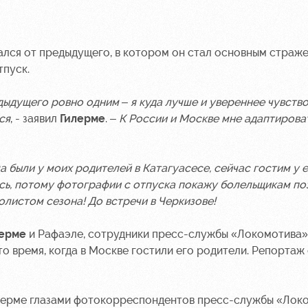
чался от предыдущего, в котором он стал основным страж
тпуск.
дыдущего ровно одним – я куда лучше и увереннее чувство
ся
, - заявил
Гилерме
. –
К России и Москве мне адаптирова
 были у моих родителей в Катагуасесе, сейчас гостим у е
ись, потому фотографии с отпуска покажу болельщикам по
олистом сезона! До встречи в Черкизове!
ерме
и Рафаэле, сотрудники пресс-службы «Локомотива»
 то время, когда в Москве гостили его родители. Репортаж
илерме глазами фотокорреспондентов пресс-службы «Лок