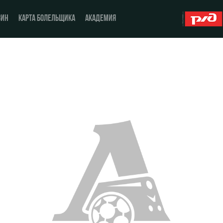
ЗИН
КАРТА БОЛЕЛЬЩИКА
АКАДЕМИЯ
О Клубе
ЖФК «Локомотив»
История
Молодёжка-юноши
Спонсоры
Молодёжка-девушки
Стать партнером
Контакты
Антидопинг