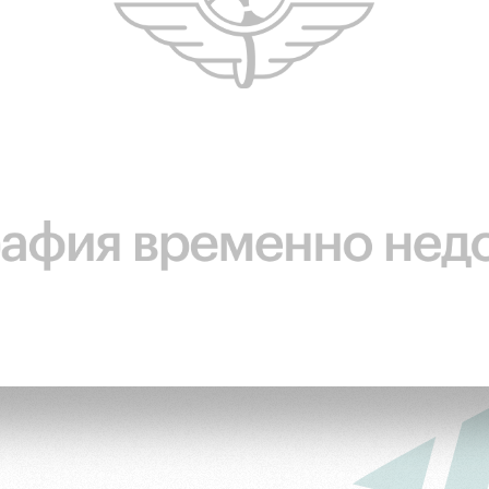
ьщиков
омотив»
ьщиков МГН