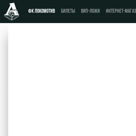
ФК ЛОКОМОТИВ
БИЛЕТЫ
ВИП-ЛОЖИ
ИНТЕРНЕТ-МАГА
Новости
День матча
Календарь
Купить билет
Турнирная таблица
ВИП-ЛОЖИ
Игроки
ВИП-ЗОНЫ
Тренерский штаб
СЕМЕЙНЫЙ СЕКТОР
Видео
Туры по стадиону
Фото
Места для МГН