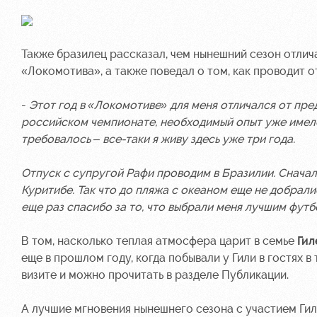
Также бразилец рассказал, чем нынешний сезон отли
«Локомотива», а также поведал о том, как проводит о
-
Этот год в «Локомотиве» для меня отличался от пре
российском чемпионате, необходимый опыт уже имел
требовалось – все-таки я живу здесь уже три года.
Отпуск с супругой Рафи проводим в Бразилии. Сначала
Куритибе. Так что до пляжа с океаном еще не добрал
еще раз спасибо за то, что выбрали меня лучшим футб
В том, насколько теплая атмосфера царит в семье
Гил
еще в прошлом году, когда побывали у Гили в гостях в
визите и можно прочитать в разделе Публикации.
А лучшие мгновения нынешнего сезона с участием Г