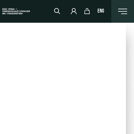
ENG
РЖД Арена
Организация мероприятий
Аренда полей
Аренда площадей
Ледовый дворец
Занятия спортом