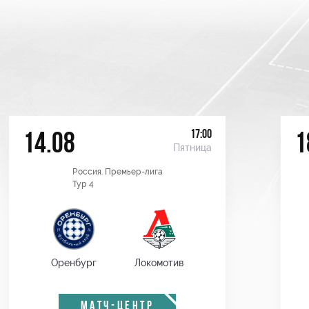
17:00
14.08
1
Пятница
Россия. Премьер-лига
Тур 4
Оренбург
Локомотив
МАТЧ-ЦЕНТР