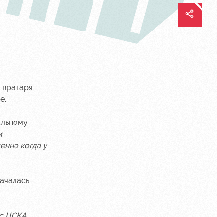
 вратаря
е.
льному
м
енно когда у
началась
 с ЦСКА,