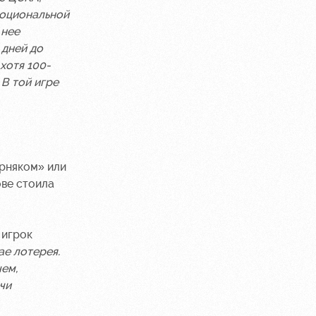
моциональной
 нее
 дней до
 хотя 100-
 В той игре
орняком» или
ове стоила
 игрок
ае лотерея.
чем,
чи