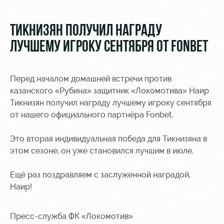
Видео
Туры по
стадиону
Фото
ТИКНИЗЯН ПОЛУЧИЛ НАГРАДУ
Места для
ЛУЧШЕМУ ИГРОКУ СЕНТЯБРЯ ОТ FONBET
МГН
Перед началом домашней встречи против
казанского «Рубина» защитник «Локомотива» Наир
Тикнизян получил награду лучшему игроку сентября
от нашего официального партнёра Fonbet.
РЖД
Отбор
Информация
Арена
для
Локо
болельщиков
Это вторая индивидуальная победа для Тикнизяна в
Организация
Старт
этом сезоне, он уже становился лучшим в июле.
мероприятий
Банковская
Локо-Лето
карта
Ещё раз поздравляем с заслуженной наградой,
Аренда
«Локомотив»
Наир!
Академия
полей
Заставки
Как
Аренда
Пресс-служба ФК «Локомотив»
поступить
площадей
Парковка