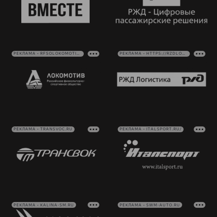
РЕКЛАМА • RFSOLOKOMOTIV.RU
РЕКЛАМА • HTTPS://RZDLOG.RU/
РЕКЛАМА • TRANSVOC.RU
РЕКЛАМА • ITALSPORT.RU/
РЕКЛАМА • KALINA-SM.RU
РЕКЛАМА • SWM-AUTO.RU