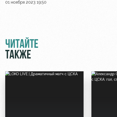
01 ноября 2023 19:50
Руководство
Ледовый
Карта
дворец
болельщика
Контакты
Академии
Занятия
Программа
спортом
лояльности
Информация
ЧИТАЙТЕ
для
болельщиков
ТАКЖЕ
МГН