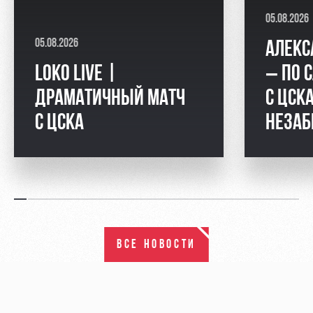
05.08.2026
05.08.2026
АЛЕКС
LOKO LIVE |
– ПО 
ДРАМАТИЧНЫЙ МАТЧ
С ЦСКА
С ЦСКА
НЕЗАБ
ВСЕ НОВОСТИ