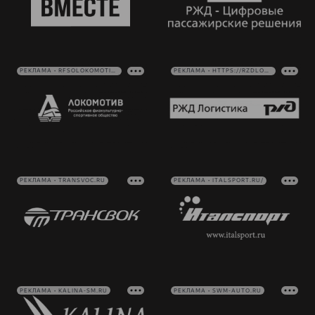
РЕКЛАМА • RFSOLOKOMOTIV.RU
РЕКЛАМА • HTTPS://RZDLOG.RU/
РЕКЛАМА • TRANSVOC.RU
РЕКЛАМА • ITALSPORT.RU/
РЕКЛАМА • KALINA-SM.RU
РЕКЛАМА • SWM-AUTO.RU