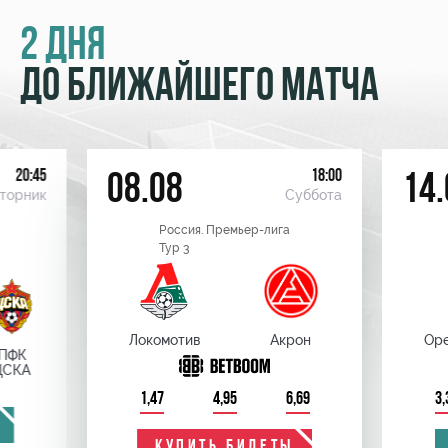
2 ДНЯ
ДО БЛИЖАЙШЕГО МАТЧА
20:45
18:00
08.08
14.
торник
Суббота
Россия. Премьер-лига
Тур 3
Локомотив
Акрон
Оре
ПФК
ЦСКА
1,47
4,95
6,69
3,
КУПИТЬ БИЛЕТЫ