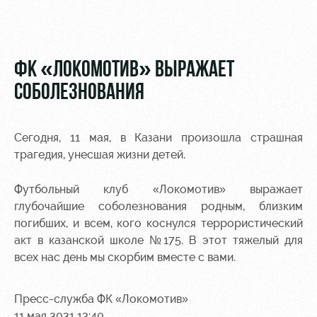
Видео
Туры по
стадиону
Фото
Места для
ФК «ЛОКОМОТИВ» ВЫРАЖАЕТ
МГН
СОБОЛЕЗНОВАНИЯ
Сегодня, 11 мая, в Казани произошла страшная
трагедия, унесшая жизни детей.
РЖД
Отбор
Информация
Арена
для
Футбольный клуб «Локомотив» выражает
Локо
болельщиков
глубочайшие соболезнования родным, близким
Организация
Старт
мероприятий
Банковская
погибших, и всем, кого коснулся террористический
Локо-Лето
карта
акт в казанской школе №175. В этот тяжелый для
Аренда
«Локомотив»
всех нас день мы скорбим вместе с вами.
Академия
полей
Заставки
Как
Аренда
Пресс-служба ФК «Локомотив»
поступить
площадей
Парковка
11 мая 2021 13:40