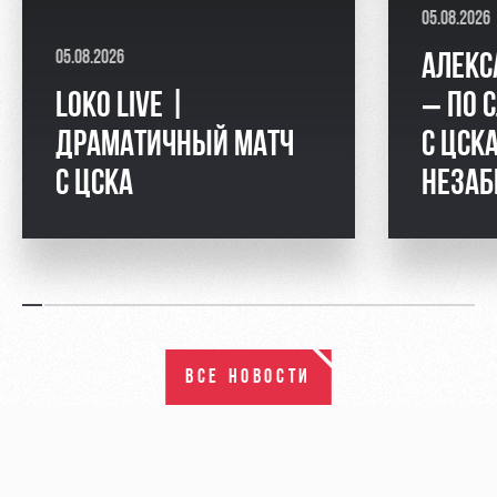
05.08.2026
05.08.2026
АЛЕКС
LOKO LIVE |
– ПО 
ДРАМАТИЧНЫЙ МАТЧ
С ЦСКА
С ЦСКА
НЕЗАБ
ВСЕ НОВОСТИ