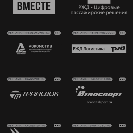
РЕКЛАМА • RFSOLOKOMOTIV.RU
РЕКЛАМА • HTTPS://RZDLOG.RU/
РЕКЛАМА • TRANSVOC.RU
РЕКЛАМА • ITALSPORT.RU/
РЕКЛАМА • KALINA-SM.RU
РЕКЛАМА • SWM-AUTO.RU