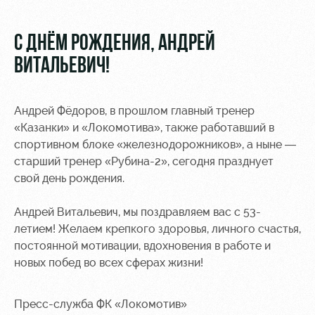
Видео
Туры по
стадиону
Фото
С ДНЁМ РОЖДЕНИЯ, АНДРЕЙ
Места для
ВИТАЛЬЕВИЧ!
МГН
Андрей Фёдоров, в прошлом главный тренер
«Казанки» и «Локомотива», также работавший в
спортивном блоке «железнодорожников», а ныне —
старший тренер «Рубина-2», сегодня празднует
РЖД
Локо
Информация
Арена
Старт
для
свой день рождения.
болельщиков
Организация
Локо-Лето
Андрей Витальевич, мы поздравляем вас с 53-
мероприятий
Банковская
летием! Желаем крепкого здоровья, личного счастья,
Академия
карта
постоянной мотивации, вдохновения в работе и
Аренда
«Локомотив»
новых побед во всех сферах жизни!
Как
полей
поступить
Заставки
Аренда
Пресс-служба ФК «Локомотив»
Руководство
площадей
Парковка