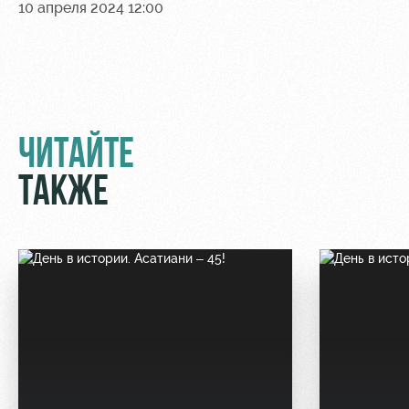
10 апреля 2024 12:00
Контакты
Ледовый
Карта
Академии
дворец
болельщика
Занятия
Программа
спортом
лояльности
Информация
ЧИТАЙТЕ
для
болельщиков
ТАКЖЕ
МГН