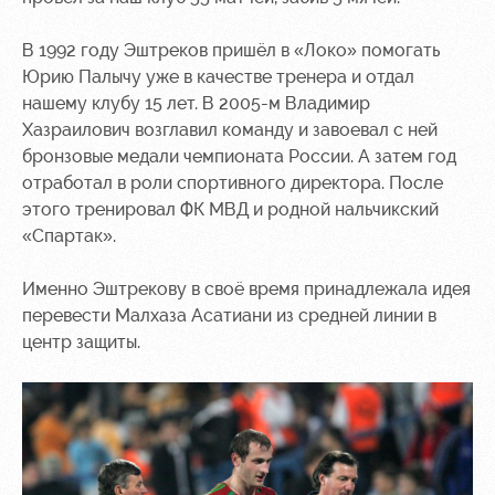
Руководство
Ледовый
Карта
В 1992 году Эштреков пришёл в «Локо» помогать
дворец
болельщика
Юрию Палычу уже в качестве тренера и отдал
Контакты
Академии
Занятия
Программа
нашему клубу 15 лет. В 2005-м Владимир
спортом
лояльности
Хазраилович возглавил команду и завоевал с ней
бронзовые медали чемпионата России. А затем год
Информация
отработал в роли спортивного директора. После
для
этого тренировал ФК МВД и родной нальчикский
болельщиков
«Спартак».
МГН
Именно Эштрекову в своё время принадлежала идея
перевести Малхаза Асатиани из средней линии в
центр защиты.