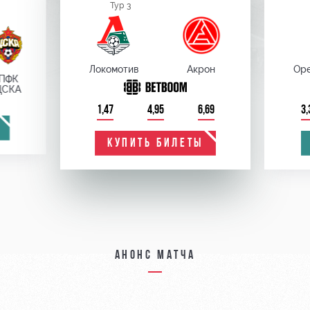
Тур 3
Локомотив
Акрон
Оре
ПФК
ЦСКА
1,47
4,95
6,69
3,
КУПИТЬ БИЛЕТЫ
Анонс матча