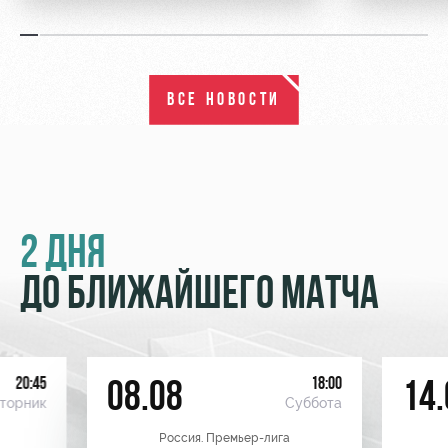
ВСЕ НОВОСТИ
2 ДНЯ
ДО БЛИЖАЙШЕГО МАТЧА
20:45
18:00
08.08
14.
торник
Суббота
Россия. Премьер-лига