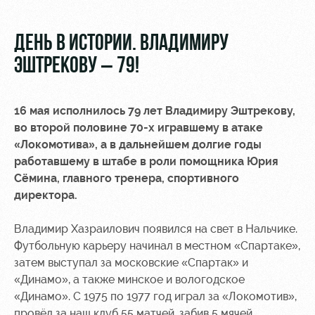
Видео
Туры по
стадиону
Фото
ДЕНЬ В ИСТОРИИ. ВЛАДИМИРУ
Места для
ЭШТРЕКОВУ – 79!
МГН
16 мая исполнилось 79 лет Владимиру Эштрекову,
во второй половине 70-х игравшему в атаке
«Локомотива», а в дальнейшем долгие годы
работавшему в штабе в роли помощника Юрия
РЖД
Отбор
Информация
Арена
для
Сёмина, главного тренера, спортивного
Локо
болельщиков
директора.
Организация
Старт
мероприятий
Банковская
Владимир Хазраилович появился на свет в Нальчике.
Локо-Лето
карта
Футбольную карьеру начинал в местном «Спартаке»,
Аренда
«Локомотив»
затем выступал за московские «Спартак» и
Академия
полей
Заставки
«Динамо», а также минское и вологодское
Как
Аренда
«Динамо». С 1975 по 1977 год играл за «Локомотив»,
поступить
площадей
Парковка
провёл за наш клуб 55 матчей, забив 5 мячей.