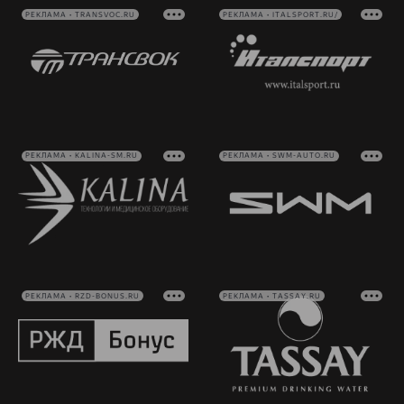
РЕКЛАМА • TRANSVOC.RU
РЕКЛАМА • ITALSPORT.RU/
РЕКЛАМА • KALINA-SM.RU
РЕКЛАМА • SWM-AUTO.RU
РЕКЛАМА • RZD-BONUS.RU
РЕКЛАМА • TASSAY.RU