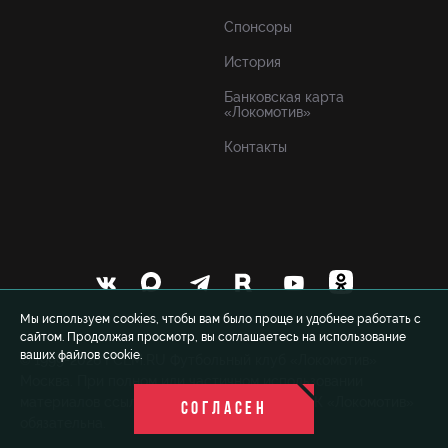
Спонсоры
История
Банковская карта
«Локомотив»
Контакты
Мы используем cookies, чтобы вам было проще и удобнее работать с
сайтом. Продолжая просмотр, вы соглашаетесь на использование
ваших файлов cookie.
© 1999-2026 FCLM.RU Футбольный клуб «Локомотив»
Москва. При полном или частичном использовании
материалов ссылка на официальный сайт ФК «Локомотив»
СОГЛАСЕН
обязательна.