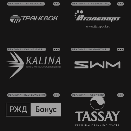
РЕКЛАМА • TRANSVOC.RU
РЕКЛАМА • ITALSPORT.RU/
РЕКЛАМА • KALINA-SM.RU
РЕКЛАМА • SWM-AUTO.RU
РЕКЛАМА • RZD-BONUS.RU
РЕКЛАМА • TASSAY.RU