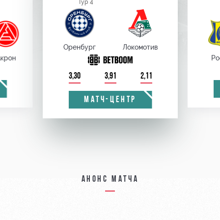
Тур 4
Оренбург
Локомотив
крон
Ро
3,30
3,91
2,11
МАТЧ-ЦЕНТР
Анонс матча