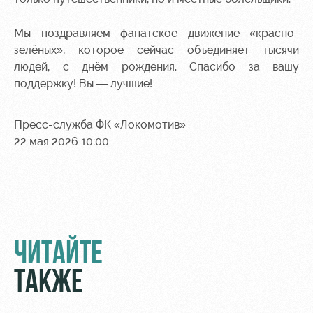
Академии
дворец
Карта
болельщика
Занятия
Мы поздравляем фанатское движение «красно-
спортом
Парковка
зелёных», которое сейчас объединяет тысячи
людей, с днём рождения. Спасибо за вашу
Информация
поддержку! Вы — лучшие!
для
болельщиков
МГН
Пресс-служба ФК «Локомотив»
22 мая 2026 10:00
ЧИТАЙТЕ
ТАКЖЕ