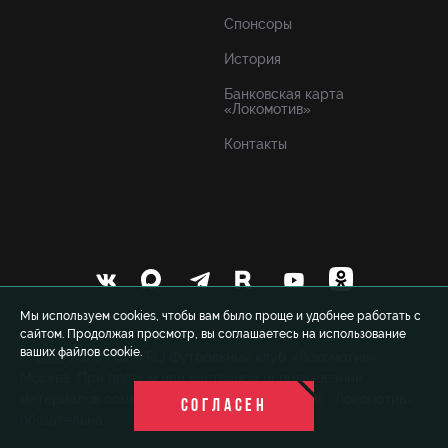
Спонсоры
История
Банковская карта
«Локомотив»
Контакты
Мы используем cookies, чтобы вам было проще и удобнее работать с
сайтом. Продолжая просмотр, вы соглашаетесь на использование
ваших файлов cookie.
© 1999-2026 FCLM.RU Футбольный клуб «Локомотив»
Москва. При полном или частичном использовании
материалов ссылка на официальный сайт ФК «Локомотив»
СОГЛАСЕН
обязательна.