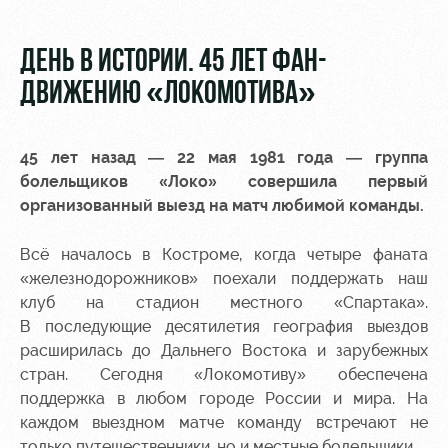
Видео
Места для
МГН
Фото
ДЕНЬ В ИСТОРИИ. 45 ЛЕТ ФАН-
ДВИЖЕНИЮ «ЛОКОМОТИВА»
45 лет назад — 22 мая 1981 года — группа
РЖД
Локо
Информация
болельщиков «Локо» совершила первый
Арена
Старт
для
организованный выезд на матч любимой команды.
болельщиков
Организация
Локо-Лето
Всё началось в Костроме, когда четыре фаната
мероприятий
Банковская
«железнодорожников» поехали поддержать наш
Академия
карта
клуб на стадион местного «Спартака».
Аренда
«Локомотив»
Как
полей
В последующие десятилетия география выездов
поступить
Заставки
расширилась до Дальнего Востока и зарубежных
Аренда
стран. Сегодня «Локомотиву» обеспечена
Руководство
площадей
Программа
поддержка в любом городе России и мира. На
лояльности
каждом выездном матче команду встречают не
Контакты
Ледовый
только путешественники, но и местные болельщики.