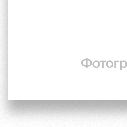
Локо Старт
Информация для болел
Локо-Лето
Банковская карта «Лок
Академия
Заставки
Как поступить
Парковка
Руководство
Карта болельщика
Контакты Академии
Программа лояльности
Информация для болел