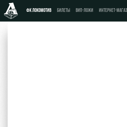
ФК ЛОКОМОТИВ
БИЛЕТЫ
ВИП-ЛОЖИ
ИНТЕРНЕТ-МАГА
Новости
День матча
Календарь
Купить билет
Турнирная таблица
ВИП-ЛОЖИ
Игроки
ВИП-ЗОНЫ
Тренерский штаб
СЕМЕЙНЫЙ СЕКТОР
Видео
Туры по стадиону
Фото
Места для МГН