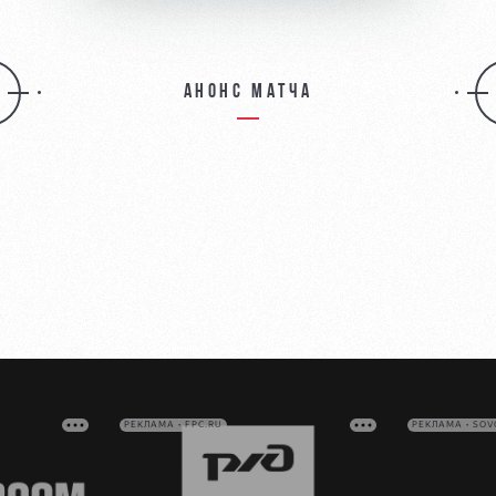
Анонс матча
РЕКЛАМА • FPC.RU
РЕКЛАМА • SO