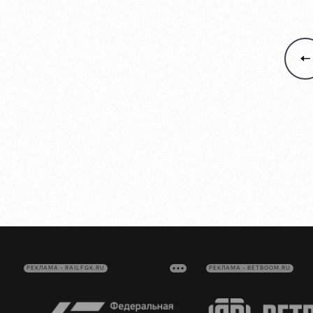
РЕКЛАМА • RAILFGK.RU
РЕКЛАМА • BETBOOM.RU