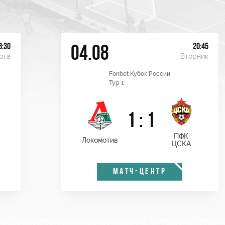
8:30
20:45
04.08
ота
Вторник
Fonbet Кубок России
Тур 1
1 : 1
ПФК
Локомотив
ЦСКА
МАТЧ-ЦЕНТР