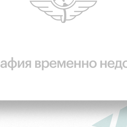
ьщиков
омотив»
ьщиков МГН