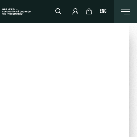
ENG
РЖД Арена
Организация мероприятий
Аренда полей
Аренда площадей
Ледовый дворец
Занятия спортом