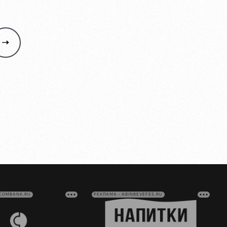
VCOMBANK.RU
РЕКЛАМА • ABINBEVEFES.RU