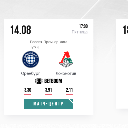
17:00
14.08
1
Пятница
Россия. Премьер-лига
Тур 4
Оренбург
Локомотив
3,30
3,91
2,11
МАТЧ-ЦЕНТР