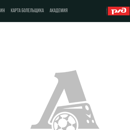
ЗИН
КАРТА БОЛЕЛЬЩИКА
АКАДЕМИЯ
О Клубе
ЖФК «Локомотив»
История
Молодёжка-юноши
Спонсоры
Молодёжка-девушки
Стать партнером
Контакты
Антидопинг