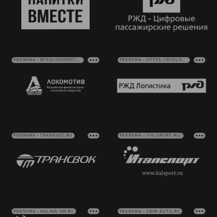
РЕКЛАМА • RFSOLOKOMOTIV.RU
РЕКЛАМА • HTTPS://RZDLOG.RU/
РЕКЛАМА • TRANSVOC.RU
РЕКЛАМА • ITALSPORT.RU/
РЕКЛАМА • KALINA-SM.RU
РЕКЛАМА • SWM-AUTO.RU