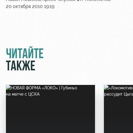
20 октября 2010 19:19
Контакты
Ледовый
Карта
Академии
дворец
болельщика
Занятия
Программа
спортом
лояльности
Информация
ЧИТАЙТЕ
для
болельщиков
ТАКЖЕ
МГН