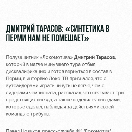
Видео
Туры по
стадиону
Фото
Места для
ДМИТРИЙ ТАРАСОВ: «СИНТЕТИКА В
МГН
ПЕРМИ НАМ НЕ ПОМЕШАЕТ»
Полузащитник «Локомотива»
Дмитрий Тарасов
,
который в матче минувшего тура отбыл
РЖД
Локо
Информация
дисквалификацию и готов вернуться в состав в
Арена
Старт
для
Перми, в интервью Локо-ТВ признался, что с
болельщиков
аутсайдерами играть ничуть не легче, чем с
Организация
Локо-Лето
мероприятий
Банковская
лидерами чемпионата, рассказал, что связывает три
Академия
карта
предстоящих выезда, а также поделился выводами,
Аренда
«Локомотив»
которые сделал, наблюдая за действиями своей
Как
полей
команды с трибуны.
поступить
Заставки
Аренда
Руководство
площадей
Парковка
Павел Новиков, пресс-служба ФК "Локомотив"