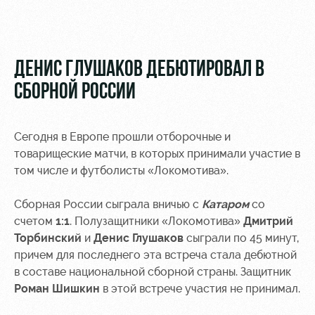
Видео
Туры по
стадиону
Фото
Места для
ДЕНИС ГЛУШАКОВ ДЕБЮТИРОВАЛ В
МГН
СБОРНОЙ РОССИИ
Сегодня в Европе прошли отборочные и
товарищеские матчи, в которых принимали участие в
РЖД
Отбор
Информация
том числе и футболисты «Локомотива».
Арена
для
Локо
болельщиков
Сборная России сыграла вничью с
Катаром
со
Организация
Старт
мероприятий
Банковская
счетом
1:1
. Полузащитники «Локомотива»
Дмитрий
Локо-Лето
карта
Торбинский
и
Денис Глушаков
сыграли по 45 минут,
Аренда
«Локомотив»
причем для последнего эта встреча стала дебютной
Академия
полей
в составе национальной сборной страны. Защитник
Заставки
Роман Шишкин
в этой встрече участия не принимал.
Как
Аренда
поступить
площадей
Парковка