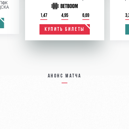
ПФК
ЦСКА
1,47
4,95
6,69
3,
КУПИТЬ БИЛЕТЫ
Анонс матча