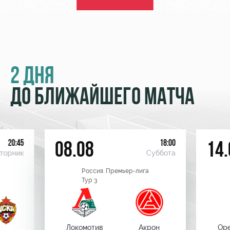
2 ДНЯ
ДО БЛИЖАЙШЕГО МАТЧА
20:45
18:00
08.08
14.
торник
Суббота
Россия. Премьер-лига
Тур 3
Локомотив
Акрон
Оре