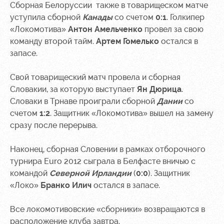
Сборная Белоруссии также в товарищеском матче
Руководство
Ледовый
Карта
уступила сборной
Канады
со счетом
0:1
. Голкипер
дворец
болельщика
«Локомотива»
Антон Амельченко
провел за свою
Контакты
команду второй тайм.
Артем Гомелько
остался в
Академии
Занятия
Программа
запасе.
спортом
лояльности
Свой товарищеский матч провела и сборная
Информация
для
Словакии, за которую выступает
Ян Дюрица
.
болельщиков
Словаки в Трнаве проиграли сборной
Дании
со
МГН
счетом
1:2
. Защитник «Локомотива» вышел на замену
сразу после перерыва.
Наконец, сборная Словении в рамках отборочного
турнира Euro 2012 сыграла в Белфасте вничью с
командой
Северной Ирландии
(
0:0
). Защитник
«Локо»
Бранко Илич
остался в запасе.
Все локомотивовские «сборники» возвращаются в
расположение клуба завтра.