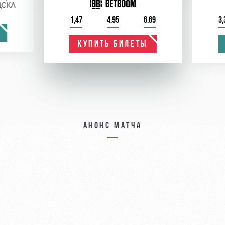
ЦСКА
1,47
4,95
6,69
3,
КУПИТЬ БИЛЕТЫ
Анонс матча