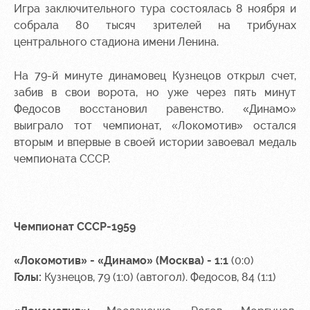
Игра заключительного тура состоялась 8 ноября и
Контакты
Ледовый
Карта
собрала 80 тысяч зрителей на трибунах
Академии
дворец
болельщика
центрального стадиона имени Ленина.
Занятия
Программа
На 79-й минуте динамовец Кузнецов открыл счет,
спортом
лояльности
забив в свои ворота, но уже через пять минут
Информация
Федосов восстановил равенство.
«Динамо»
для
выиграло тот чемпионат, «Локомотив» остался
болельщиков
вторым и впервые в своей истории завоевал медаль
МГН
чемпионата СССР.
Чемпионат СССР-1959
«Локомотив» - «Динамо» (Москва) - 1:1
(0:0)
Голы:
Кузнецов, 79 (1:0) (автогол). Федосов, 84 (1:1)