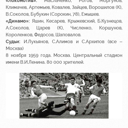
«Локомотив»:
Маслаченко, Рогов, Моргунов,
Климачев, Артемьев, Ковалев, Зайцев, Ворошилов (К),
В.Соколов, Бубукин (Сорокин, 78), Емышев.
«Динамо»:
Яшин, Кесарев, Крыжевский, Б.Кузнецов,
А.Соколов, Царев (К), Численко, Коршунов,
Короленков, Федосов, Шаповалов.
Судьи:
И.Лукьянов, С.Алимов и С.Архипов (все –
Москва)
8 ноября 1959 года. Москва. Центральный стадион
имени В.И.Ленина. 80 000 зрителей.