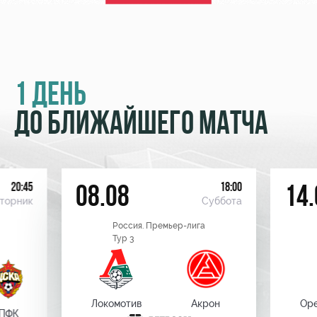
1 ДЕНЬ
ДО БЛИЖАЙШЕГО МАТЧА
20:45
18:00
08.08
14.
торник
Суббота
Россия. Премьер-лига
Тур 3
Локомотив
Акрон
Оре
ПФК