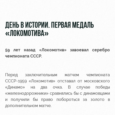
Видео
Туры по
стадиону
Фото
Места для
ДЕНЬ В ИСТОРИИ. ПЕРВАЯ МЕДАЛЬ
МГН
«ЛОКОМОТИВА»
59 лет назад «Локомотив» завоевал серебро
чемпионата СССР.
РЖД
Локо
Информация
Арена
Старт
для
болельщиков
Перед заключительным матчем чемпионата
Организация
Локо-Лето
мероприятий
Банковская
СССР-1959 «Локомотив» отставал от московского
Академия
карта
«Динамо» на два очка. В случае победы
Аренда
«Локомотив»
«железнодорожники» сравнялись бы с динамовцами
Как
полей
и получили бы право побороться за золото в
поступить
Заставки
дополнительном матче.
Аренда
Руководство
площадей
Парковка