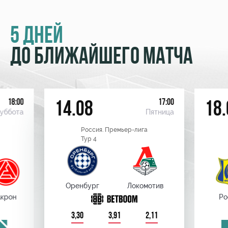
5 ДНЕЙ
ДО БЛИЖАЙШЕГО МАТЧА
18:00
17:00
14.08
18.
уббота
Пятница
Россия. Премьер-лига
Тур 4
Оренбург
Локомотив
крон
Ро
3,30
3,91
2,11