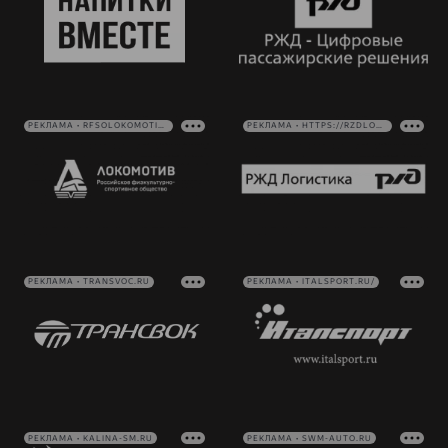
РЕКЛАМА • RFSOLOKOMOTIV.RU
РЕКЛАМА • HTTPS://RZDLOG.RU/
РЕКЛАМА • TRANSVOC.RU
РЕКЛАМА • ITALSPORT.RU/
РЕКЛАМА • KALINA-SM.RU
РЕКЛАМА • SWM-AUTO.RU