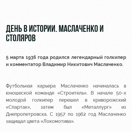
Видео
Места для
МГН
Фото
ДЕНЬ В ИСТОРИИ. МАСЛАЧЕНКО И
СТОЛЯРОВ
РЖД
Локо
Информация
5 марта 1936 года родился легендарный голкипер
Арена
Старт
для
и комментатор Владимир Никитович Маслаченко.
болельщиков
Организация
Локо-Лето
мероприятий
Банковская
Академия
карта
Футбольная карьера Маслаченко начиналась в
Аренда
«Локомотив»
юношеской команде «Строитель». В начале 50-х
Как
полей
молодой голкипер перешел в криворожский
поступить
Заставки
«Спартак», затем был «Металлург» из
Аренда
Днепропетровска. С 1957 по 1962 год Маслаченко
Руководство
площадей
Программа
лояльности
защищал цвета «Локомотива».
Контакты
Ледовый