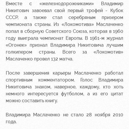
Академии
дворец
Карта
Вместе с «железнодорожниками» Владимир
болельщика
Никитович завоевал свой первый трофей - Кубок
Занятия
СССР, а также стал серебряным призером
спортом
Парковка
чемпионата страны. Из «Локомотива» Маслаченко
Информация
попал в сборную Советского Союза, которая в 1960
для
году выиграла чемпионат Европы. В 1961-м журнал
болельщиков
«Огонек» признал Владимира Никитовича лучшим
МГН
голкипером страны. Всего за «Локомотив»
Маслаченко провел 132 матча.
После завершения карьеры Маслаченко работал
спортивным комментатором. Голос Владимира
Никитовича знаком, наверное, каждому, кто хоть
немного интересуется футболом, а из его цитат
можно составить книгу.
Владимира Маслаченко не стало 28 ноября 2010
года.