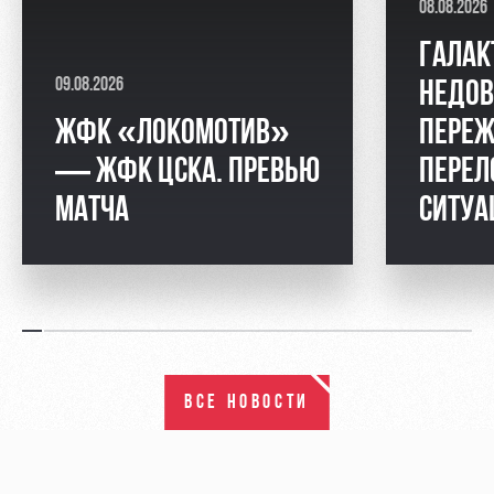
08.08.2026
ГАЛАК
09.08.2026
НЕДОВ
ЖФК «ЛОКОМОТИВ»
ПЕРЕЖ
— ЖФК ЦСКА. ПРЕВЬЮ
ПЕРЕЛ
МАТЧА
СИТУ
ВСЕ НОВОСТИ