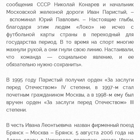
сообщения СССР Николай Конарев и начальник
Московской железной дороги Иван Паристый,
–
вспоминал Юрий Павлович. – Настоящие глыбы,
благодаря этим людям «Локо» не исчез с
футбольной карты страны в переходный для
государства период. В то время на спорт многие
махнули рукой, а они гнули свою линию. Настаивали,
что команда — социальное явление, и ее
обязательно нужно сохранить».
В 1995 году Паристый получил орден
«За заслуги
перед Отечеством»
IV степени, в 1997-м стал
почетным гражданином Москвы, а в 1998-м ему был
вручен орден
«За заслуги перед Отечеством»
III
степени.
В честь Ивана Леонтьевича назван фирменный поезд
Брянск – Москва – Брянск. 5 августа 2006 года на