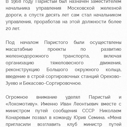
В
1968 году
Паристый был назначен заместителем
начальника управления Московской железной
Контакты
Ледовый
Карта
Академии
дворец
болельщика
дороги, а спустя десять лет сам стал начальником
управления, проработав на этой должности более
Занятия
Программа
20 лет.
спортом
лояльности
Под началом Паристого были осуществлены
Информация
масштабные проекты по развитию
для
болельщиков
железнодорожного транспорта, включая
МГН
организацию тяжеловесного движения,
реконструкцию
Большого окружного кольца
,
введение в строй сортировочных станций
Орехово-
Зуево
и
Бекасово-Сортировочное
.
Огромное внимание уделял Паристый и
«Локомотиву». Именно Иван Леонтьевич вместе с
министром путей сообщения СССР Николаем
Конаревым позвал в команду Юрия Семина. «Меня
пригласили возглавить клуб министр путей