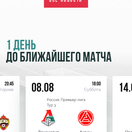
ВСЕ НОВОСТИ
1 ДЕНЬ
ДО БЛИЖАЙШЕГО МАТЧА
20:45
18:00
08.08
14.
торник
Суббота
Россия. Премьер-лига
Тур 3