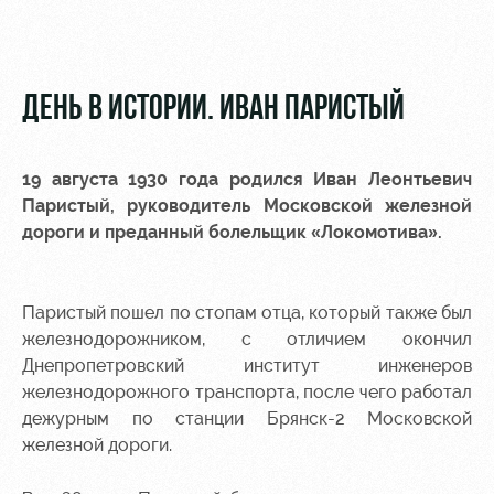
Видео
Туры по
стадиону
Фото
Места для
ДЕНЬ В ИСТОРИИ. ИВАН ПАРИСТЫЙ
МГН
19 августа 1930 года родился Иван Леонтьевич
Паристый, руководитель Московской железной
дороги и преданный болельщик «Локомотива».
РЖД
Локо
Информация
Арена
Старт
для
болельщиков
Паристый пошел по стопам отца, который также был
Организация
Локо-Лето
железнодорожником, с отличием окончил
мероприятий
Банковская
Днепропетровский институт инженеров
Академия
карта
Аренда
железнодорожного транспорта, после чего работал
«Локомотив»
Как
полей
дежурным по станции Брянск-2 Московской
поступить
Заставки
железной дороги.
Аренда
Руководство
площадей
Парковка