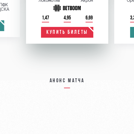
Локомотив
Акрон
Оре
ПФК
ЦСКА
1,47
4,95
6,69
3,
КУПИТЬ БИЛЕТЫ
Анонс матча