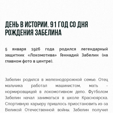
Видео
Туры по
стадиону
Фото
Места для
ДЕНЬ В ИСТОРИИ. 91 ГОД СО ДНЯ
МГН
РОЖДЕНИЯ ЗАБЕЛИНА
5 января 1926 года родился легендарный
защитник «Локомотива» Геннадий Забелин (на
РЖД
Локо
Информация
главном фото в центре).
Арена
Старт
для
болельщиков
Организация
Локо-Лето
мероприятий
Банковская
Забелин родился в железнодорожной семье. Отец
Академия
карта
мальчика работал машинистом, мать -
Аренда
«Локомотив»
нормировщицей в локомотивном депо. Футболом
Как
полей
Забелин начал заниматься в школе Красноярска.
поступить
Заставки
Спортивную карьеру пришлось приостановить из-за
Аренда
Великой Отечественной войны. Забелин получил
Руководство
площадей
Парковка