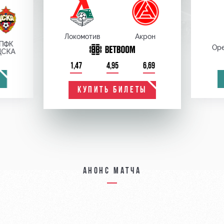
Локомотив
Акрон
ПФК
Оре
ЦСКА
1,47
4,95
6,69
КУПИТЬ БИЛЕТЫ
Анонс матча