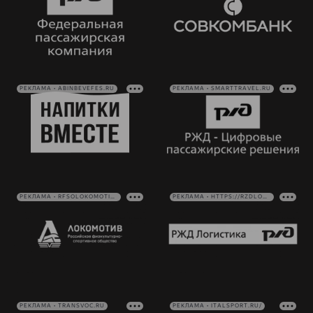
РЕКЛАМА • ABINBEVEFES.RU
РЕКЛАМА • SMARTTRAVEL.RU
РЕКЛАМА • RFSOLOKOMOTIV.RU
РЕКЛАМА • HTTPS://RZDLOG.RU/
РЕКЛАМА • TRANSVOC.RU
РЕКЛАМА • ITALSPORT.RU/