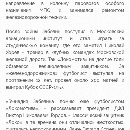
направление в колонну паровозов особого
Контакты
Ледовый
Карта
назначения МПС и занимался ремонтом
Академии
дворец
болельщика
железнодорожной техники.
Занятия
Программа
После войны Забелин поступил в Московский
спортом
лояльности
авиационный институт и стал играть за
Информация
студенческую команду, где его заметил Николай
для
Хорев -
тренер в клубных командах Московской
болельщиков
железной дороги
. Так «Локомотив» на долгие годы
МГН
обзавелся великолепным защитником. За
«железнодорожников» футболист выступал на
протяжении 12 лет, провел около 200 матчей и
выиграл Кубок СССР-1957.
«Геннадия Забелина помню ещё футболистом
«Локомотива», - рассказывает президент ДФЛ
Виктор Николаевич Горлов. - Классический защитник
«Локо»: в те времена они отличались жесткостью,
считались непроходимыми. Даже Эдуард Стрельцов