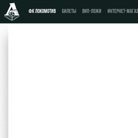
ФК ЛОКОМОТИВ
БИЛЕТЫ
ВИП-ЛОЖИ
ИНТЕРНЕТ-МАГА
Новости
День матча
Календарь
Купить билет
Турнирная таблица
ВИП-ЛОЖИ
Игроки
ВИП-ЗОНЫ
Тренерский штаб
СЕМЕЙНЫЙ СЕКТОР
Видео
Туры по стадиону
Фото
Места для МГН