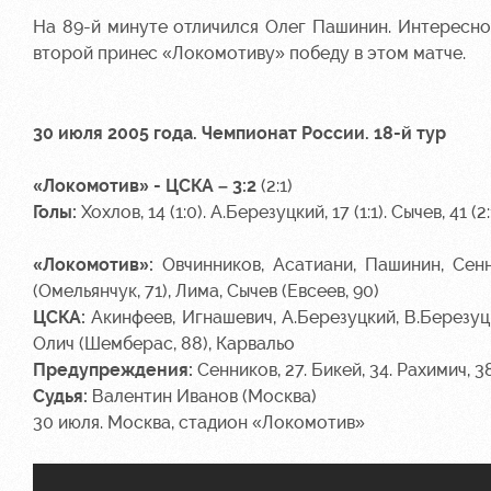
На 89-й минуте отличился Олег Пашинин. Интересно,
второй принес «Локомотиву» победу в этом матче.
30 июля 2005 года. Чемпионат России. 18-й тур
«Локомотив» - ЦСКА – 3:2
(2:1)
Голы:
Хохлов, 14 (1:0). А.Березуцкий, 17 (1:1). Сычев, 41 (2:
«Локомотив»:
Овчинников, Асатиани, Пашинин, Сенни
(Омельянчук, 71), Лима, Сычев (Евсеев, 90)
ЦСКА:
Акинфеев, Игнашевич, А.Березуцкий, В.Березуцки
Олич (Шемберас, 88), Карвальо
Предупреждения:
Сенников, 27. Бикей, 34. Рахимич, 3
Судья:
Валентин Иванов (Москва)
30 июля. Москва, стадион «Локомотив»