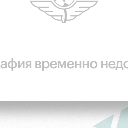
ьщиков
омотив»
ьщиков МГН