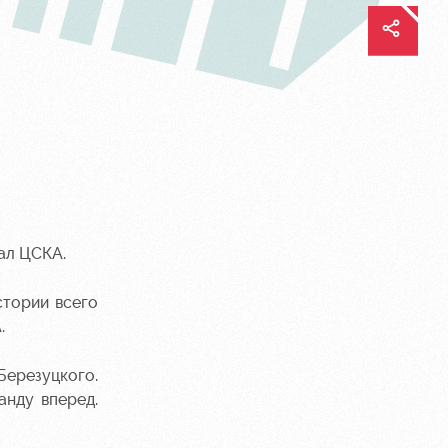
ал ЦСКА.
стории всего
.
Березуцкого.
анду вперед.