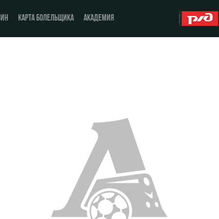
ЗИН
КАРТА БОЛЕЛЬЩИКА
АКАДЕМИЯ
О Клубе
ЖФК «Локомотив»
История
Молодёжка-юноши
Спонсоры
Молодёжка-девушки
Стать партнером
Контакты
Антидопинг