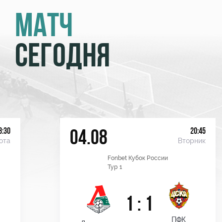
МАТЧ
СЕГОДНЯ
8:30
20:45
04.08
ота
Вторник
Fonbet Кубок России
Тур 1
1 : 1
ПФК