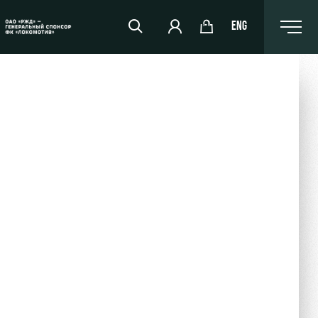
ENG
РЖД Арена
Организация мероприятий
Аренда полей
Аренда площадей
Ледовый дворец
Занятия спортом