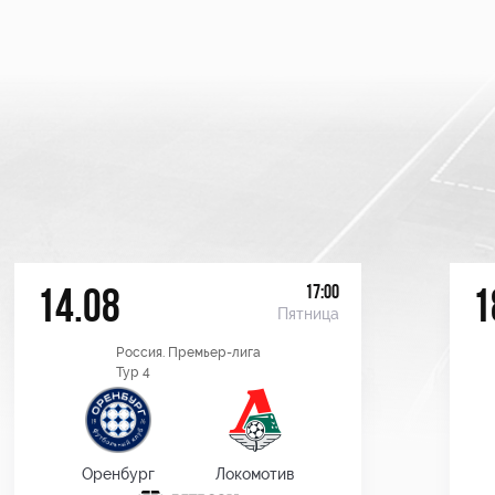
17:00
14.08
1
Пятница
Россия. Премьер-лига
Тур 4
Оренбург
Локомотив