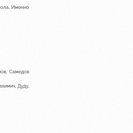
гола. Именно
нов, Самедов
ахимич, Дуду,