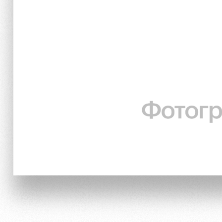
Локо Старт
Информация для болел
Локо-Лето
Банковская карта «Лок
Академия
Заставки
Как поступить
Парковка
Руководство
Карта болельщика
Контакты Академии
Программа лояльности
Информация для болел