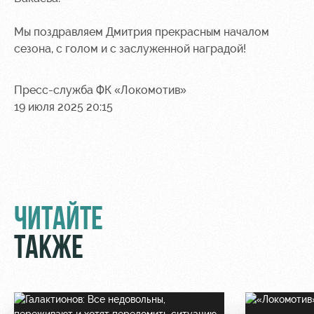
Академии
дворец
Карта
болельщика
Занятия
Мы поздравляем Дмитрия прекрасным началом
спортом
Парковка
сезона, с голом и с заслуженной наградой!
Информация
для
Пресс-служба ФК «Локомотив»
болельщиков
19 июля 2025 20:15
МГН
ЧИТАЙТЕ
ТАКЖЕ