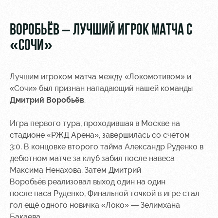
Видео
Места для
МГН
Фото
ВОРОБЬЁВ – ЛУЧШИЙ ИГРОК МАТЧА С
«СОЧИ»
Лучшим игроком матча между «Локомотивом» и
РЖД
Локо
Информация
«Сочи» был признан нападающий нашей команды
Арена
Старт
для
Дмитрий Воробьёв
.
болельщиков
Организация
Локо-Лето
Игра первого тура, проходившая в Москве на
мероприятий
Банковская
стадионе «РЖД Арена», завершилась со счётом
Академия
карта
3:0. В концовке второго тайма Александр Руденко в
Аренда
«Локомотив»
Как
дебютном матче за клуб забил после навеса
полей
поступить
Заставки
Максима Ненахова. Затем Дмитрий
Аренда
Воробьёв реализовал выход один на один
Руководство
площадей
Программа
после паса Руденко, Финальной точкой в игре стал
лояльности
гол ещё одного новичка «Локо» — Зелимхана
Контакты
Ледовый
Бакаева.