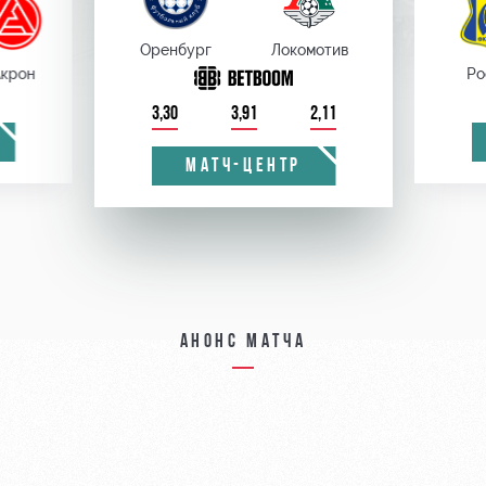
Оренбург
Локомотив
крон
Ро
3,30
3,91
2,11
МАТЧ-ЦЕНТР
Анонс матча