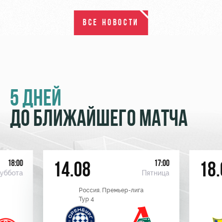
ВСЕ НОВОСТИ
5 ДНЕЙ
ДО БЛИЖАЙШЕГО МАТЧА
18:00
17:00
14.08
18.
уббота
Пятница
Россия. Премьер-лига
Тур 4