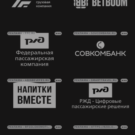
РЕКЛАМА • FPC.RU
РЕКЛАМА • SOVCOMBANK.RU
РЕКЛАМА • ABINBEVEFES.RU
РЕКЛАМА • SMARTTRAVEL.RU
РЕКЛАМА • RFSOLOKOMOTIV.RU
РЕКЛАМА • HTTPS://RZDLOG.RU/