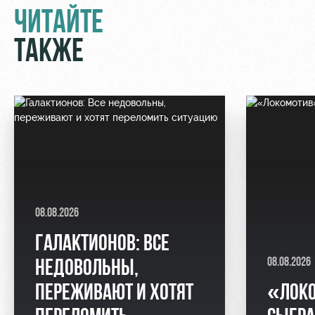
Академии
дворец
Карта
ЧИТАЙТЕ
болельщика
Занятия
ТАКЖЕ
спортом
Парковка
Информация
для
болельщиков
МГН
08.08.2026
ГАЛАКТИОНОВ: ВСЕ
08.08.2026
НЕДОВОЛЬНЫ,
ПЕРЕЖИВАЮТ И ХОТЯТ
«ЛОК