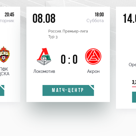
20:45
18:00
08.08
14.
торник
Суббота
Россия. Премьер-лига
Тур 3
0 : 0
Оре
ПФК
Локомотив
Акрон
ЦСКА
3,
МАТЧ-ЦЕНТР