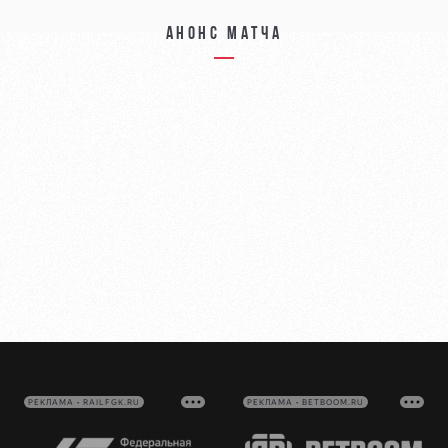
Анонс матча
РЕКЛАМА • RAILFGK.RU
РЕКЛАМА • BETBOOM.RU