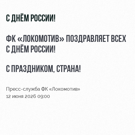
Видео
Места для
МГН
Фото
С ДНЁМ РОССИИ!
ФК «ЛОКОМОТИВ» ПОЗДРАВЛЯЕТ ВСЕХ
С ДНЁМ РОССИИ!
РЖД
Локо
Информация
Арена
Старт
для
болельщиков
С ПРАЗДНИКОМ, СТРАНА!
Организация
Локо-Лето
мероприятий
Банковская
Академия
карта
Пресс-служба ФК «Локомотив»
Аренда
«Локомотив»
12 июня 2026 09:00
Как
полей
поступить
Заставки
Аренда
Руководство
площадей
Программа
лояльности
Контакты
Ледовый