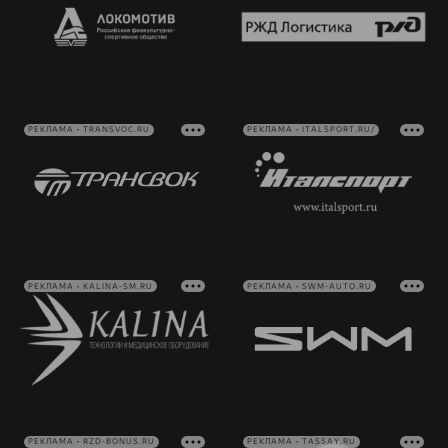
РЕКЛАМА • TRANSVOC.RU
РЕКЛАМА • ITALSPORT.RU/
РЕКЛАМА • KALINA-SM.RU
РЕКЛАМА • SWM-AUTO.RU
РЕКЛАМА • RZD-BONUS.RU
РЕКЛАМА • TASSAY.RU