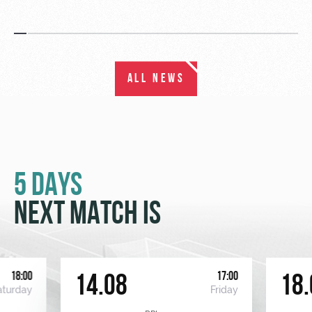
ALL NEWS
5 DAYS
NEXT MATCH IS
18:00
17:00
14.08
18.
aturday
Friday