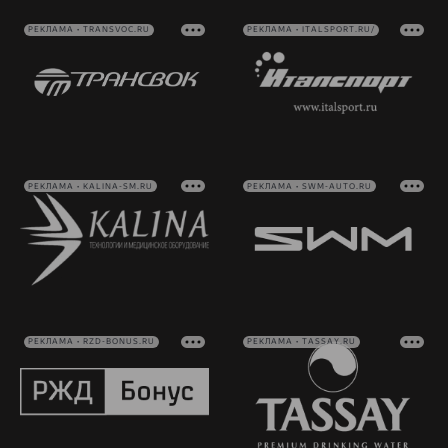
РЕКЛАМА • TRANSVOC.RU
РЕКЛАМА • ITALSPORT.RU/
РЕКЛАМА • KALINA-SM.RU
РЕКЛАМА • SWM-AUTO.RU
РЕКЛАМА • RZD-BONUS.RU
РЕКЛАМА • TASSAY.RU