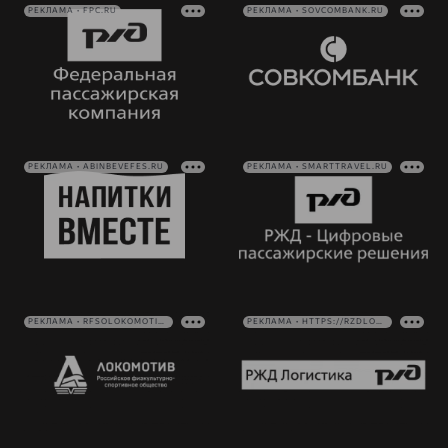
РЕКЛАМА • FPC.RU
РЕКЛАМА • SOVCOMBANK.RU
РЕКЛАМА • ABINBEVEFES.RU
РЕКЛАМА • SMARTTRAVEL.RU
РЕКЛАМА • RFSOLOKOMOTIV.RU
РЕКЛАМА • HTTPS://RZDLOG.RU/