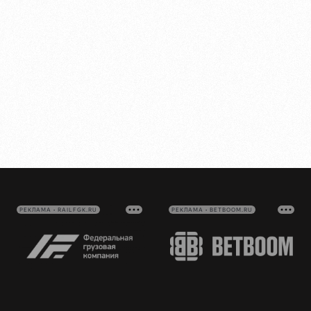
РЕКЛАМА • RAILFGK.RU
РЕКЛАМА • BETBOOM.RU