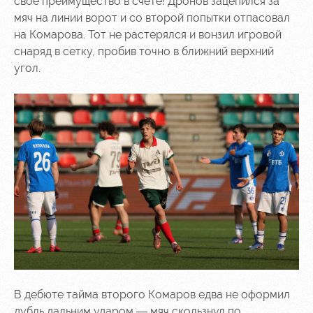
своё преимущество в счёте! Дронов зацепился за
мяч на линии ворот и со второй попытки отпасовал
на Комарова. Тот не растерялся и вонзил игровой
снаряд в сетку, пробив точно в ближний верхний
угол.
В дебюте тайма второго Комаров едва не оформил
дубль дальним ударом — мяч скользнул по