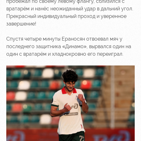
пробежал по своему левому флангу, сблизился с
вратарём и нанёс неожиданный удар в дальний угол.
Прекрасный индивидуальный проход и уверенное
завершение!
Спустя четыре минуты Ераносян отвоевал мяч у
последнего защитника «Динамо», вырвался один на
один с вратарём и хладнокровно его переиграл.