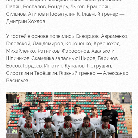
Sport
A fan card
Папян, Беспалов, Бондарь, Лыков, Ераносян,
activities
Информация
Сильнов, Атипов и Гафьятулин К. Главный тренер —
для
Дмитрий Хохлов.
болельщиков
МГН
У гостей в основе появились: Скворцов, Авраменко,
Головской, Дашдемиров, Кононенко, Красноход,
Михайленко, Ратников, Фарафонов, Хвалько и
Шпиньков. Скамейка запасных: Широв, Баринов,
Босов, Гордеев, Инютин, Купалов, Петрушин,
Сироткин и Терёшкин. Главный тренер — Александр
Васильев.