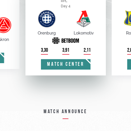
RPL
Day 4
Orenburg
Lokomotiv
Ro
kron
3,30
3,91
2,11
2,
MATCH CENTER
Match announce