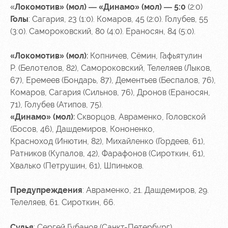
«
Локомотив» (мол) — «Динамо» (мол) — 5:0
(2:0)
Голы
: Сагария, 23 (1:0). Комаров, 45 (2:0). Голубев, 55
(3:0). Самороковский, 80 (4:0). Ераносян, 84 (5:0).
«Локомотив» (мол)
:
Копничев, Сёмин, Гафьятулин
Р.
(Белотелов, 82)
, Самороковский, Телеляев
(Лыков,
67)
, Еремеев (Бондарь, 87), Дементьев
(Беспалов, 76)
,
Комаров, Сагария
(Сильнов, 76)
, Дронов (Ераносян,
71), Голубев (Атипов, 75).
«Динамо»
(мол)
:
Скворцов, Авраменко, Головской
(Босов, 46), Дашдемиров, Кононенко,
Красноход
(Инютин, 82)
, Михайленко
(Гордеев, 61)
,
Ратников
(Купалов, 42)
, Фарафонов
(Сироткин, 61)
,
Хвалько
(Петрушин, 61)
, Шпиньков.
Предупреждения
: Авраменко, 21. Дашдемиров, 29.
Телеляев, 61. Сироткин, 66.
Судья
: Сергей Губанов (Санкт-Петербург)