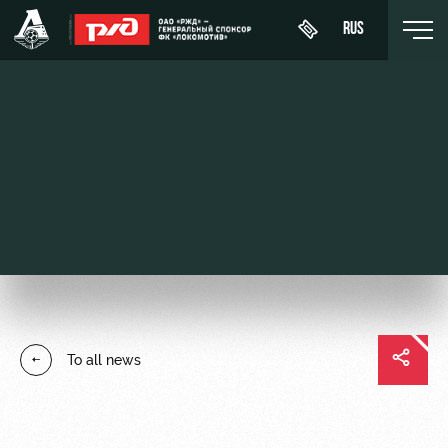
RUS
Buy a
About
News
WFC
ticket
Lokomotiv
History
Calendar
VIP Boxes
Youth
Sponsors
Tournament
team (U-
ВИП-ЗОНЫ
table
19)
Contacts
СЕМЕЙНЫЙ
Players
FWFC
Anti-
СЕКТОР
To all news
Lokomotiv
doping
Coaching
Stadium
Staff
tours