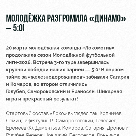
Video
Disabled
supporters
Photo
МОЛОДЁЖКА РАЗГРОМИЛА «ДИНАМО»
– 5:0!
20 марта
молодёжная команда «Локомотив»
RZD Arena
Локо
Our fans
продолжила сезон Молодёжной футбольной
Старт
лиги-2026. Встреча 3-го тура завершилась
Events
Банковская
крупной победой наших парней — 5:0! В первом
Hosting
Локо-Лето
карта
тайме за «железнодорожников» забивали Сагария
«Локомотив»
и Комаров, во втором отличились
Fields
Голубев, Самороковский и Ераносян. Шикарная
rent
Wallpapers
игра и прекрасный результат!
Space
Loyalty
rentals
program
Стартовый состав «Локо» выглядел так: Копничев,
Сёмин, Гафьятулин Р., Самороковский, Телеляев,
Ice palace
Parking
Еремеев (К), Дементьев, Комаров, Сагария, Дронов и
Голубев. Резерв: Новицкий, Белотелов, Донников,