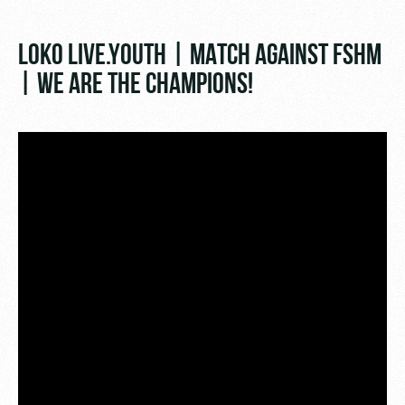
Video
Disabled
supporters
Photo
LOKO LIVE.YOUTH | MATCH AGAINST FSHM
| WE ARE THE CHAMPIONS!
RZD Arena
Локо
Our fans
Старт
Events
Банковская
Hosting
Локо-Лето
карта
«Локомотив»
Fields
rent
Wallpapers
Space
Loyalty
rentals
program
Ice palace
Parking