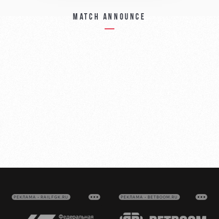
Match announce
РЕКЛАМА • RAILFGK.RU
РЕКЛАМА • BETBOOM.RU