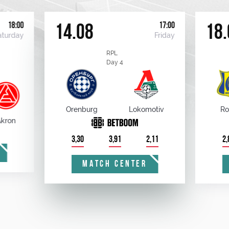
18:00
17:00
14.08
18.
aturday
Friday
RPL
Day 4
Orenburg
Lokomotiv
Ro
kron
3,30
3,91
2,11
2,
MATCH CENTER