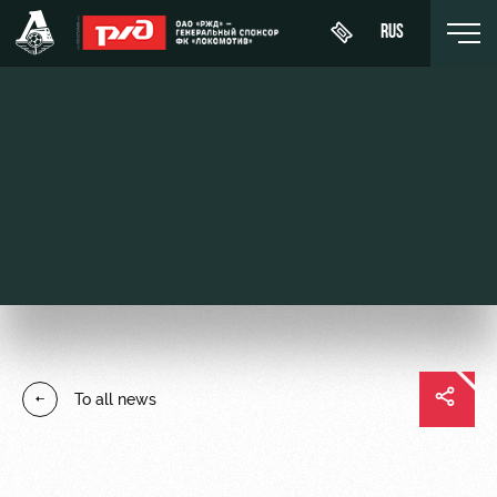
RUS
Buy a
About
News
WFC
ticket
Lokomotiv
History
Calendar
VIP Boxes
Youth
Sponsors
Tournament
team (U-
ВИП-ЗОНЫ
table
19)
Contacts
СЕМЕЙНЫЙ
Players
FWFC
Anti-
СЕКТОР
To all news
Lokomotiv
doping
Coaching
Stadium
Staff
tours