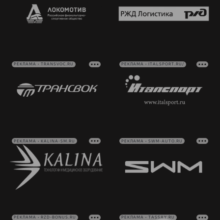
РЕКЛАМА • TRANSVOC.RU
РЕКЛАМА • ITALSPORT.RU/
РЕКЛАМА • KALINA-SM.RU
РЕКЛАМА • SWM-AUTO.RU
РЕКЛАМА • RZD-BONUS.RU
РЕКЛАМА • TASSAY.RU