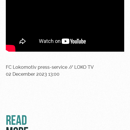
Sport
A fan card
activities
Информация
для
болельщиков
МГН
FC Lokomotiv press-service // LOKO TV
02 December 2023 13:00
READ