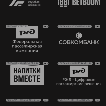
РЕКЛАМА • FPC.RU
РЕКЛАМА • SOVCOMBANK.RU
РЕКЛАМА • ABINBEVEFES.RU
РЕКЛАМА • SMARTTRAVEL.RU
РЕКЛАМА • RFSOLOKOMOTIV.RU
РЕКЛАМА • HTTPS://RZDLOG.RU/