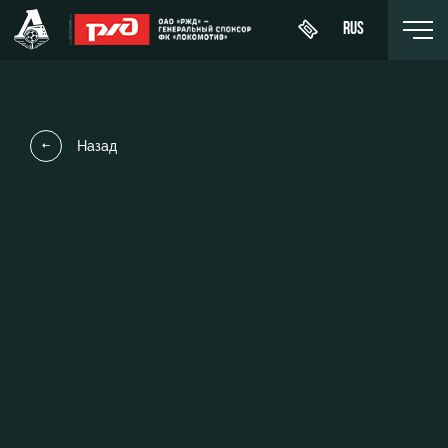
RUS
Назад
День
About
News
WFC
матча
Lokomotiv
History
Calendar
Buy a
Youth
Sponsors
ticket
Tournament
team (U-
table
19)
Contacts
VIP Boxes
Players
FWFC
Anti-
ВИП-ЗОНЫ
Lokomotiv
doping
Coaching
СЕМЕЙНЫЙ
Staff
СЕКТОР