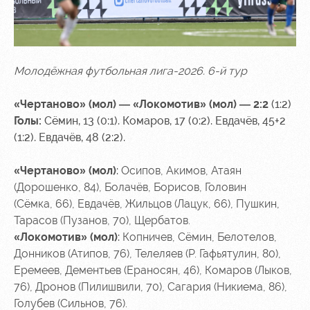
Молодёжная футбольная лига-2026. 6-й тур
«Чертаново»
(мол) — «Локомотив» (мол) — 2:2
(1:2)
Голы:
Сёмин, 13 (0:1). Комаров, 17 (0:2). Евдачёв, 45+2
(1:2). Евдачёв, 48 (2:2).
«Чертаново» (мол)
:
Осипов, Акимов, Атаян
(Дорошенко, 84)
, Болачёв, Борисов, Головин
(Сёмка, 66)
, Евдачёв, Жильцов
(Лацук, 66)
, Пушкин
,
Тарасов
(Пузанов, 70)
, Щербатов.
«Локомотив» (мол)
:
Копничев, Сёмин, Белотелов,
Донников
(Атипов, 76)
, Телеляев
(Р. Гафьятулин, 80)
,
Еремеев, Дементьев
(Ераносян, 46)
, Комаров
(Лыков,
76)
, Дронов
(Пилишвили, 70)
, Сагария
(Никиема, 86)
,
Голубев (Сильнов, 76).