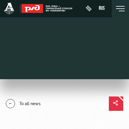
RUS
День
About
News
WFC
матча
Lokomotiv
History
Calendar
Buy a
Youth
Sponsors
ticket
Tournament
team (U-
table
19)
Contacts
VIP Boxes
Players
FWFC
Anti-
ВИП-ЗОНЫ
To all news
Lokomotiv
doping
Coaching
СЕМЕЙНЫЙ
Staff
СЕКТОР