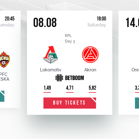
20:45
18:00
08.08
14.
uesday
Saturday
RPL
Day 3
Lokomotiv
Akron
Ore
PFC
CSKA
1,49
4,71
5,82
3,
BUY TICKETS