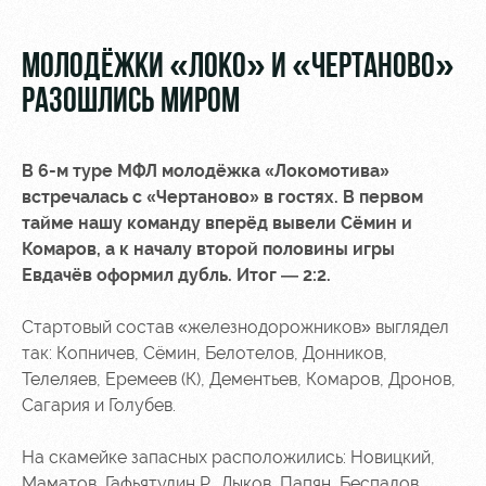
Video
Stadium
tours
Photo
МОЛОДЁЖКИ «ЛОКО» И «ЧЕРТАНОВО»
Disabled
РАЗОШЛИСЬ МИРОМ
supporters
В 6-м туре МФЛ молодёжка «Локомотива»
встречалась с «Чертаново» в гостях. В первом
тайме нашу команду вперёд вывели Сёмин и
Комаров, а к началу второй половины игры
RZD Arena
Локо
Our fans
Старт
Евдачёв оформил дубль. Итог — 2:2.
Events
Банковская
Hosting
Локо-Лето
карта
Стартовый состав «железнодорожников» выглядел
«Локомотив»
так: Копничев, Сёмин, Белотелов, Донников,
Fields
Телеляев, Еремеев (К), Дементьев, Комаров, Дронов,
rent
Wallpapers
Сагария и Голубев.
Space
A fan card
rentals
На скамейке запасных расположились: Новицкий,
Loyalty
Маматов, Гафьятулин Р., Лыков, Папян, Беспалов,