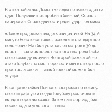
В ответной атаке Дементьев едва не вышел один на
один. Полузащитник пробил в ближний, Осипов
парировал. Справедливости ради, удар шёл мимо.
«Локо» продолжал владеть инициативой.
На 34-й
минуте Белотелов взялся исполнять стандартное
положение. Мяч был установлен метров в 30 до
ворот — вратарь после плотного выстрела Глеба
свою команду выручил. Во второй фазе этой же
атаки Голубев не смог перевести мяч в створ после
прострела слева — явный голевой момент был
упущен.
В концовке тайма Осипов своевременно покинул
свою штрафную и не дал Голубеву реализовать
выпад к воротам хозяев. Затем наш форвард бил
после подачи углового — выше.