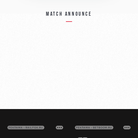
Match announce
РЕКЛАМА • RAILFGK.RU
РЕКЛАМА • BETBOOM.RU