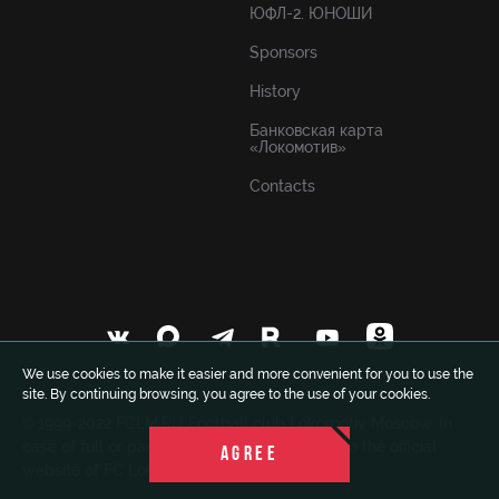
ЮФЛ-2. ЮНОШИ
Sponsors
History
Банковская карта
«Локомотив»
Contacts
We use cookies to make it easier and more convenient for you to use the
site. By continuing browsing, you agree to the use of your cookies.
© 1999-2022 FCLM.RU Football club Lokomotiv Moscow. In
case of full or partial use of materials a link to the official
AGREE
website of FC Lokomotiv is obligatory.