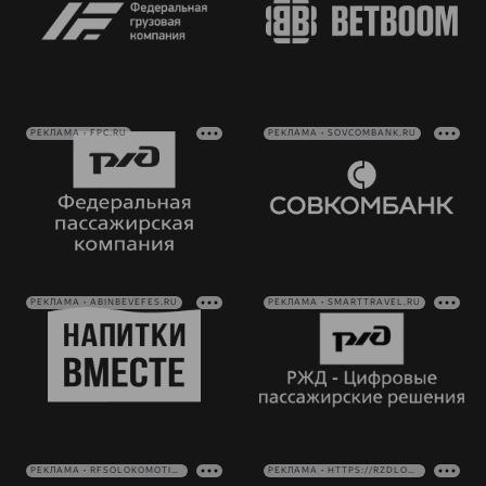
РЕКЛАМА • FPC.RU
РЕКЛАМА • SOVCOMBANK.RU
РЕКЛАМА • ABINBEVEFES.RU
РЕКЛАМА • SMARTTRAVEL.RU
РЕКЛАМА • RFSOLOKOMOTIV.RU
РЕКЛАМА • HTTPS://RZDLOG.RU/