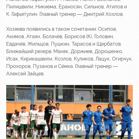
Ice palace
program
Пилишвили, Никиема, Ераносян, Сильнов, Атипов и
К. Гафьятулин. Главный тренер — Дмитрий Хохлов.
Sport
Parking
activities
Информация
Хозяева появились в таком сочетании: Осипов,
для
Акимов, Атаян, Болачёв, Борисов (К), Головин,
болельщиков
Евдачёв, Жильцов, Пушкин, Тарасов и Щербатов.
МГН
Ближайший резерв: Маняк, Доржиев, Дорошенко,
Исак, Кирикашвили, Козлов, Куликов, Лацук, Огирчук,
Прохоров, Пузанов и Сёмка. Главный тренер —
Алексей Зайцев.