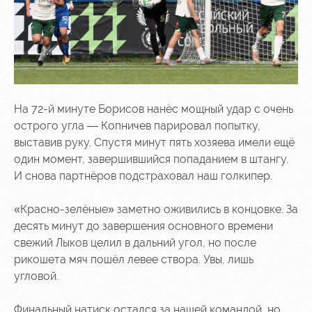
На 72-й минуте Борисов нанёс мощный удар с очень
острого угла — Копничев парировал попытку,
выставив руку. Спустя минут пять хозяева имели ещё
один момент, завершившийся попаданием в штангу.
И снова партнёров подстраховал наш голкипер.
«Красно-зелёные» заметно оживились в концовке. За
десять минут до завершения основного времени
свежий Лыков целил в дальний угол, но после
рикошета мяч пошёл левее створа. Увы, лишь
угловой.
Финальный натиск остался за нашей командой, но