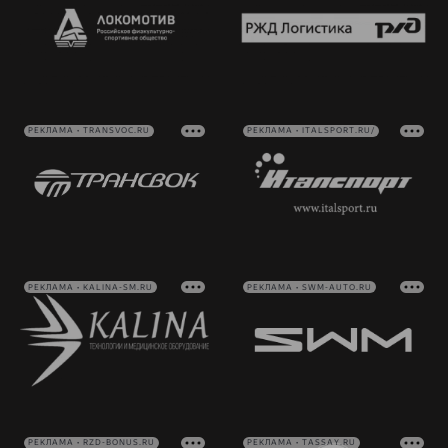
РЕКЛАМА • TRANSVOC.RU
РЕКЛАМА • ITALSPORT.RU/
РЕКЛАМА • KALINA-SM.RU
РЕКЛАМА • SWM-AUTO.RU
РЕКЛАМА • RZD-BONUS.RU
РЕКЛАМА • TASSAY.RU