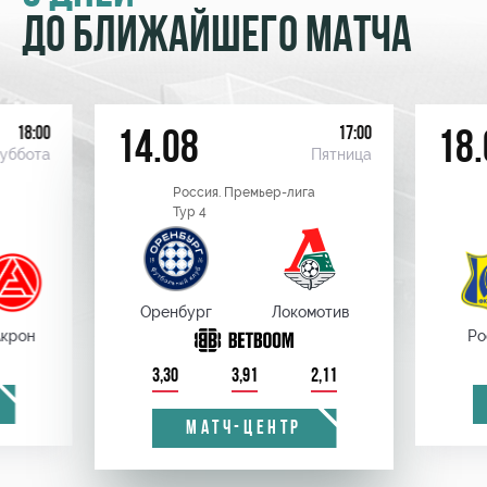
ДО БЛИЖАЙШЕГО МАТЧА
18:00
17:00
14.08
18.
уббота
Пятница
Россия. Премьер-лига
Тур 4
Оренбург
Локомотив
крон
Ро
3,30
3,91
2,11
МАТЧ-ЦЕНТР