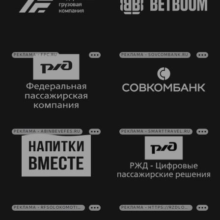
РЕКЛАМА • FPC.RU
РЕКЛАМА • SOVCOMBANK.RU
РЕКЛАМА • ABINBEVEFES.RU
РЕКЛАМА • SMARTTRAVEL.RU
РЕКЛАМА • RFSOLOKOMOTIV.RU
РЕКЛАМА • HTTPS://RZDLOG.RU/