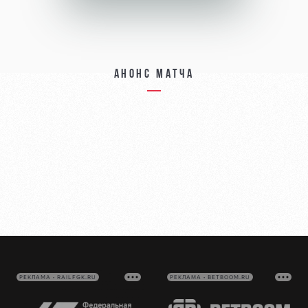
Анонс матча
РЕКЛАМА • RAILFGK.RU
РЕКЛАМА • BETBOOM.RU