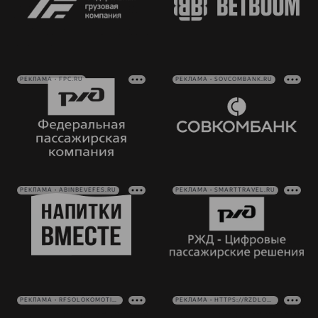
РЕКЛАМА • FPC.RU
РЕКЛАМА • SOVCOMBANK.RU
РЕКЛАМА • ABINBEVEFES.RU
РЕКЛАМА • SMARTTRAVEL.RU
РЕКЛАМА • RFSOLOKOMOTIV.RU
РЕКЛАМА • HTTPS://RZDLOG.RU/