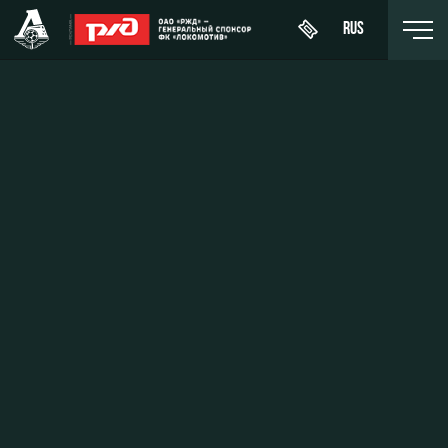
RUS
День
About
News
WFC
матча
Lokomotiv
History
Calendar
Buy a
Youth
Sponsors
ticket
Tournament
team (U-
table
19)
Contacts
VIP Boxes
Players
FWFC
Anti-
ВИП-ЗОНЫ
Lokomotiv
doping
Coaching
СЕМЕЙНЫЙ
Staff
СЕКТОР