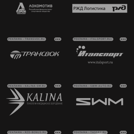
РЕКЛАМА • TRANSVOC.RU
РЕКЛАМА • ITALSPORT.RU/
РЕКЛАМА • KALINA-SM.RU
РЕКЛАМА • SWM-AUTO.RU
РЕКЛАМА • RZD-BONUS.RU
РЕКЛАМА • TASSAY.RU