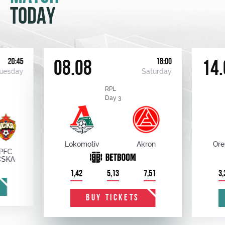
TODAY
20:45
18:00
08.08
14.
uesday
Saturday
RPL
Day 3
Lokomotiv
Akron
Ore
PFC
CSKA
1,42
5,13
7,51
3,
BUY TICKETS