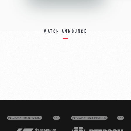
Match announce
РЕКЛАМА • RAILFGK.RU
РЕКЛАМА • BETBOOM.RU