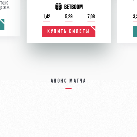
ПФК
ЦСКА
1,42
5,29
7,08
3,
КУПИТЬ БИЛЕТЫ
Анонс матча