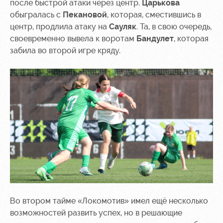
после быстрой атаки через центр.
Царькова
Контакты
обыгралась с
Пекановой
, которая, сместившись в
Ледовый
Карта
Академии
дворец
болельщика
центр, продлила атаку на
Сауляк
. Та, в свою очередь,
своевременно вывела к воротам
Бандулет
, которая
Занятия
Программа
забила во второй игре кряду.
спортом
лояльности
Информация
для
болельщиков
МГН
Во втором тайме «Локомотив» имел ещё несколько
возможностей развить успех, но в решающие