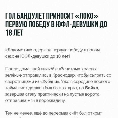
Видео
Туры по
стадиону
Фото
ГОЛ БАНДУЛЕТ ПРИНОСИТ «ЛОКО»
Места для
ПЕРВУЮ ПОБЕДУ В ЮФЛ-ДЕВУШКИ ДО
МГН
18 ЛЕТ
«Локомотив» одержал первую победу в новом
сезоне ЮФЛ-девушки до 18 лет!
РЖД
Локо
Информация
Арена
Старт
для
После домашней ничьей с «Зенитом» красно-
болельщиков
зелёные отправились в Краснодар, чтобы сыграть со
Организация
Локо-Лето
сверстницами из «Кубани». Уже в середине первого
мероприятий
Банковская
Академия
тайма счёт должен был быть открыт, но
Бойко
,
карта
Аренда
«Локомотив»
завершая атаку практически на пустые ворота,
Как
полей
отправила мяч в перекладину.
поступить
Заставки
Аренда
Тем не менее, ещё до перерыва счёт был открыт
Руководство
площадей
Парковка