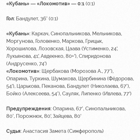
«Кубань
» — «Локомотив» — 0:1
(0:1)
Гол
: Бандулет, 36’ (0:1)
«Кубань»
: Каркач, Синопальникова, Мельникова,
Моргунова, Головенко, Маркова, Грицык,
Хорошилова, Лозовская, Цаава (Устименко, 24',
Лукьянова, 41
', Авдеенко, 80+'), Спиридонова
(Андрусенко, 74')
«Локомотив»
:
Щербакова (Морозова А., 77’),
Опарина, Туркина, Шумакова, Щербинина (Фёдорова,
54'), Царькова, Пеканова, Бандулет (Николаева, 67’),
Бойко (Алексеева, 54’), Сауляк, Липенко (Ивлева, 77')
Предупреждения
: Опарина, 67’, Синопальникова,
80’, Порожнюк, 80', Зайцева, 80'
Судья
: Анастасия Замета (Симферополь)