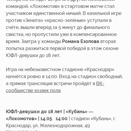
командой. «Локомотив» в стартовом матче стал
Контакты
Ледовый
Карта
участником единственной ничьей. В качельной игре
Академии
дворец
болельщика
против «Зенита» «красно-зелёные» уступали в
Занятия
Программа
счёте, вышли вперёд за 5 минут до финального
спортом
лояльности
свистка, но пропустили уже в компенсированное
время. Завтра у команды
Романа Езопова
вторая
Информация
попытка разжиться первой победой в этом сезоне
для
ЮФЛ-девушки до 18 лет.
болельщиков
МГН
Игра на небезызвестном стадионе «Краснодар»
начнётся ровно в 14:00. Вход на стадион свободный,
а прямая трансляция встречи пройдёт в
ВК-
сообществе хозяек поля
.
ЮФЛ-девушки до 18 лет | «Кубань» —
«Локомотив» | 14.05 14:00
| стадион «Кубань», г.
Краснодар, ул. Железнодорожная, 49