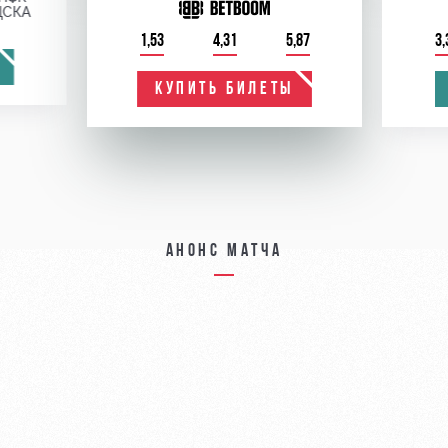
ЦСКА
1,53
4,31
5,87
3,
КУПИТЬ БИЛЕТЫ
Анонс матча