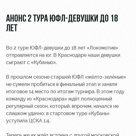
Видео
Туры по
стадиону
Фото
АНОНС 2 ТУРА ЮФЛ-ДЕВУШКИ ДО 18
Места для
ЛЕТ
МГН
Во 2 туре ЮФЛ-девушки до 18 лет «Локомотив»
отправляется на юг. В Краснодаре наши девушки
сыграют с «Кубанью».
РЖД
Локо
Информация
Арена
Старт
для
В прошлом сезоне старшей ЮФЛ «жёлто-зелёные»
болельщиков
не сумели пробиться в финальный этап и заняли
Организация
Локо-Лето
итоговое 14 место по итогам турнира. В этом году
мероприятий
Банковская
команду из «Краснодара» ждёт полноценный
Академия
карта
регулярный сезон, который, впрочем, начался не
Аренда
«Локомотив»
слишком удачно: в стартовом туре «Кубань»
Как
полей
поступить
Заставки
уступила ЦСКА 1:4.
Аренда
Руководство
площадей
Парковка
Теперь же их ждёт встреча с другой московской