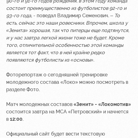
90-го и 91-го годов рождения, в этом году команда
состоит преимущественно из футболистов 92-го и
93-го года
, - поведал Владимир Семенович. –
То
есть, сейчас это наши ровесники. Впрочем, школа у
«Зенита» хорошая, так что питерцы еще подтянутся,
и у нас завтра легкой жизни тоже не будет. Кроме
того, отличительной особенностью этой команды
является тот факт, что в ней крайне редко
появляются футболисты из «основы».
Фоторепортаж о сегодняшней тренировке
молодежного состава «Локо» можно посмотреть в
разделе Фото.
Матч молодежных составов
«Зенит» - «Локомотив»
состоится завтра на МСА «Петровский» и начнется
в
12:00
.
Официальный сайт будет вести текстовую