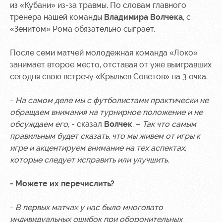
из «Кубани» из-за травмы. По словам главного
Контакты
Ледовый
Карта
тренера нашей команды
Владимира Волчека
, с
Академии
дворец
болельщика
«Зенитом» Рома обязательно сыграет.
Занятия
Программа
После семи матчей молодежная команда «Локо»
спортом
лояльности
занимает второе место, отставая от уже выигравших
сегодня свою встречу «Крыльев Советов» на 3 очка.
Информация
для
болельщиков
-
На самом деле мы с футболистами практически не
МГН
обращаем внимания на турнирное положение и не
обсуждаем его
, - сказал
Волчек
. –
Так что самым
правильным будет сказать, что мы живем от игры к
игре и акцентируем внимание на тех аспектах,
которые следует исправить или улучшить.
- Можете их перечислить?
-
В первых матчах у нас было многовато
индивидуальных ошибок при оборонительных