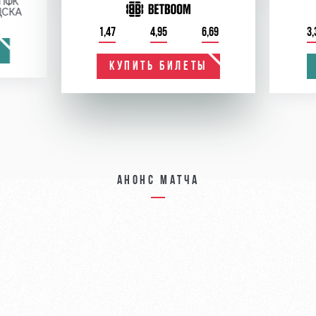
ПФК
ЦСКА
1,47
4,95
6,69
3,
КУПИТЬ БИЛЕТЫ
Анонс матча