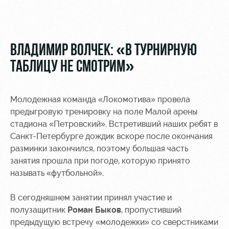
Видео
Туры по
стадиону
Фото
Места для
ВЛАДИМИР ВОЛЧЕК: «В ТУРНИРНУЮ
МГН
ТАБЛИЦУ НЕ СМОТРИМ»
Молодежная команда «Локомотива» провела
предыгровую тренировку на поле Малой арены
РЖД
Локо
Информация
стадиона «Петровский». Встретивший наших ребят в
Арена
Старт
для
Санкт-Петербурге дождик вскоре после окончания
болельщиков
разминки закончился, поэтому большая часть
Организация
Локо-Лето
мероприятий
Банковская
занятия прошла при погоде, которую принято
Академия
карта
называть «футбольной».
Аренда
«Локомотив»
Как
полей
В сегодняшнем занятии принял участие и
поступить
Заставки
полузащитник
Роман Быков
, пропустивший
Аренда
предыдущую встречу «молодежки» со сверстниками
Руководство
площадей
Парковка