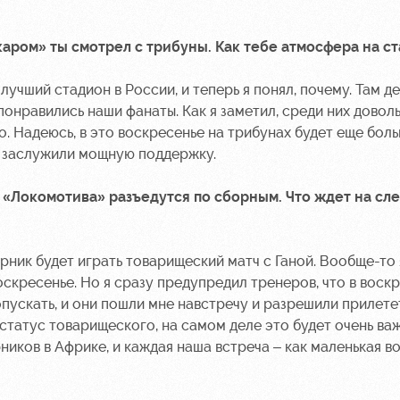
ром» ты смотрел с трибуны. Как тебе атмосфера на с
лучший стадион в России, и теперь я понял, почему. Там д
онравились наши фанаты. Как я заметил, среди них довол
 Надеюсь, в это воскресенье на трибунах будет еще боль
и заслужили мощную поддержку.
и «Локомотива» разъедутся по сборным. Что ждет на с
орник будет играть товарищеский матч с Ганой. Вообще-то
скресенье. Но я сразу предупредил тренеров, что в воскр
пускать, и они пошли мне навстречу и разрешили прилете
 статус товарищеского, на самом деле это будет очень важ
ников в Африке, и каждая наша встреча – как маленькая во