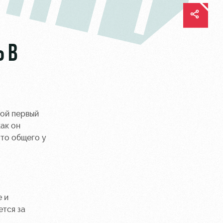
 В
вой первый
ак он
что общего у
е и
ется за