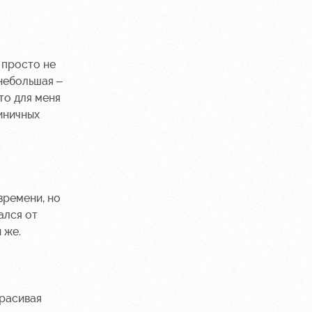
 просто не
 небольшая –
то для меня
иничных
времени, но
ался от
 же.
красивая