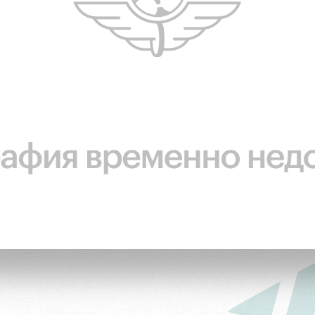
ьщиков
омотив»
ьщиков МГН