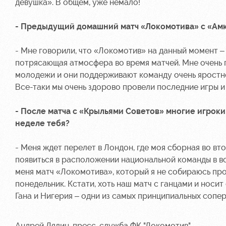
девушка». В общем, уже немало!
- Предыдущий домашний матч «Локомотива» с «Амка
- Мне говорили, что «Локомотив» на данный момент – 
потрясающая атмосфера во время матчей. Мне очень п
молодежи и они поддерживают команду очень яростно.
Все-таки мы очень здорово провели последние игры 
- После матча с «Крыльями Советов» многие игрок
неделе тебя?
- Меня ждет перелет в Лондон, где моя сборная во вт
появиться в расположении национальной команды в во
меня матч «Локомотива», который я не собираюсь про
понедельник. Кстати, хоть наш матч с ганцами и носит
Гана и Нигерия – одни из самых принципиальных сопер
Андрей Лялин, пресс-служба ФК "Локомотив"