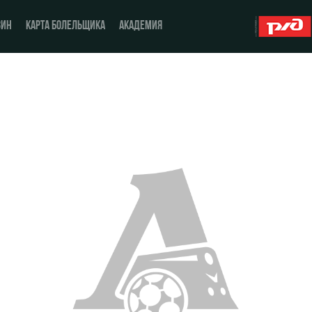
ЗИН
КАРТА БОЛЕЛЬЩИКА
АКАДЕМИЯ
О Клубе
ЖФК «Локомотив»
История
Молодёжка-юноши
Спонсоры
Молодёжка-девушки
Стать партнером
Контакты
Антидопинг