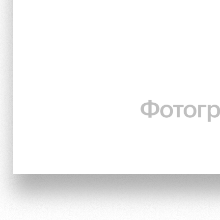
Локо Старт
Информация для болел
Локо-Лето
Банковская карта «Лок
Академия
Заставки
Как поступить
Программа лояльности
Руководство
Карта болельщика
Контакты Академии
Парковка
Информация для болел