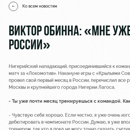
Ко всем новостям
ВИКТОР ОБИННА: «МНЕ УЖЕ
РОССИИ»
Нигерийский нападающий, присоединившийся к команде
матч за «Локомотив». Накануне игры с «Крыльями Со
провел свой первый месяц в России, перечислил все р
Москвы и крупнейшего города Нигерии Лагоса.
- Ты уже почти месяц тренируешься с командой. К
- Чувствую себя хорошо. Если честно, я уже очень изг
дебютировать в чемпионате России. Думаю, я уже впол
тренером, так что я пока не могу точно сказать, сыгр