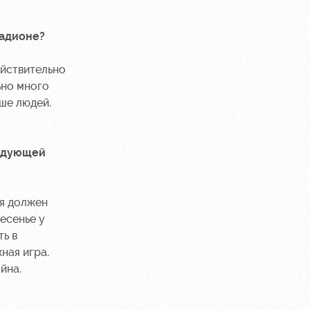
тадионе?
ействительно
ьно много
ше людей.
ледующей
 я должен
есенье у
ть в
ная игра.
йна.