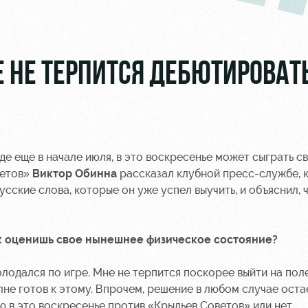
 НЕ ТЕРПИТСЯ ДЕБЮТИРОВАТЬ
 еще в начале июля, в это воскресенье может сыграть с
ветов»
Виктор Обинна
рассказал клубной пресс-службе, к
усские слова, которые он уже успел выучить, и объяснил, 
ак оценишь свое нынешнее физическое состояние?
олодался по игре. Мне не терпится поскорее выйти на пол
не готов к этому. Впрочем, решение в любом случае оста
аю в это воскресенье против «Крыльев Советов» или нет.