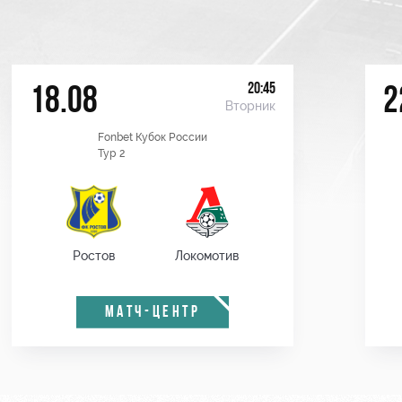
20:45
18.08
2
Вторник
Fonbet Кубок России
Тур 2
Ростов
Локомотив
МАТЧ-ЦЕНТР