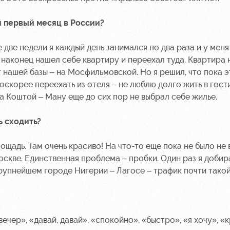
й первый месяц в России?
 две недели я каждый день занимался по два раза и у меня
 наконец нашел себе квартиру и переехал туда. Квартира
т нашей базы – на Мосфильмовской. Но я решил, что пока э
оскорее переехать из отеля – не люблю долго жить в гост
а Коштой – Ману еще до сих пор не выбрал себе жилье.
ь сходить?
ощадь. Там очень красиво! На что-то еще пока не было не 
скве. Единственная проблема – пробки. Один раз я добир
крупнейшем городе Нигерии – Лагосе – трафик почти такой
ечер», «давай, давай», «спокойно», «быстро», «я хочу», «