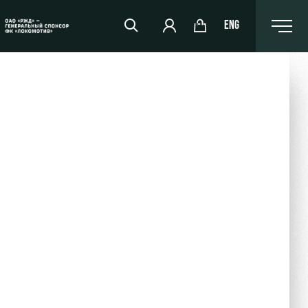
ENG
РЖД Арена
Организация мероприятий
Аренда полей
Аренда площадей
Ледовый дворец
Занятия спортом