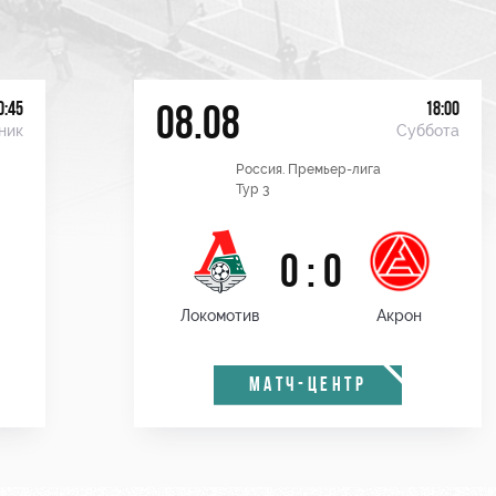
0:45
18:00
08.08
ник
Суббота
Россия. Премьер-лига
Тур 3
0 : 0
Локомотив
Акрон
МАТЧ-ЦЕНТР