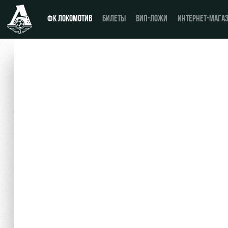
ФК ЛОКОМОТИВ
БИЛЕТЫ
ВИП-ЛОЖИ
ИНТЕРНЕТ-МАГА
Новости
Купить билет
Календарь
ВИП-ЛОЖИ
Турнирная таблица
ВИП-ЗОНЫ
Игроки
СЕМЕЙНЫЙ СЕКТОР
Тренерский штаб
Туры по стадиону
Видео
Места для МГН
Фото