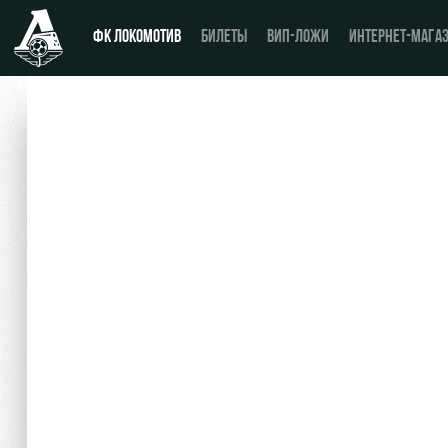
ФК ЛОКОМОТИВ
БИЛЕТЫ
ВИП-ЛОЖИ
ИНТЕРНЕТ-МАГА
Новости
День матча
Календарь
Купить билет
Турнирная таблица
ВИП-ЛОЖИ
Игроки
ВИП-ЗОНЫ
Тренерский штаб
СЕМЕЙНЫЙ СЕКТОР
Видео
Туры по стадиону
Фото
Места для МГН