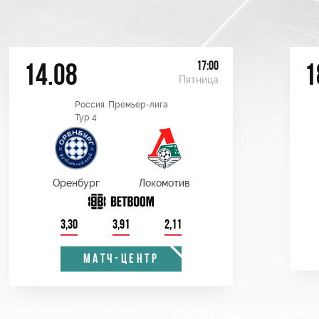
17:00
14.08
1
Пятница
Россия. Премьер-лига
Тур 4
Оренбург
Локомотив
3,30
3,91
2,11
МАТЧ-ЦЕНТР