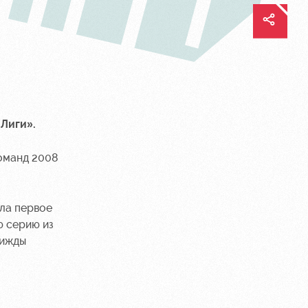
 Лиги».
команд 2008
ла первое
ю серию из
рижды