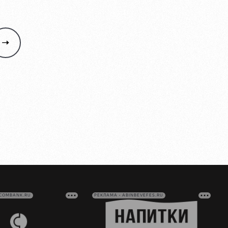
VCOMBANK.RU
РЕКЛАМА • ABINBEVEFES.RU