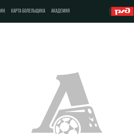
ЗИН
КАРТА БОЛЕЛЬЩИКА
АКАДЕМИЯ
О Клубе
ЖФК «Локомотив»
История
Молодёжка-юноши
Спонсоры
Молодёжка-девушки
Стать партнером
Контакты
Антидопинг