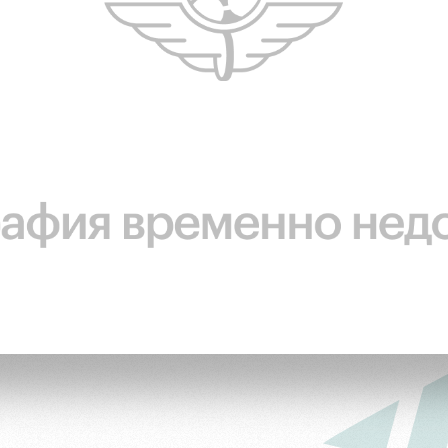
ьщиков
омотив»
ьщиков МГН