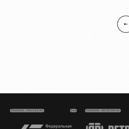
РЕКЛАМА • RAILFGK.RU
РЕКЛАМА • BETBOOM.RU