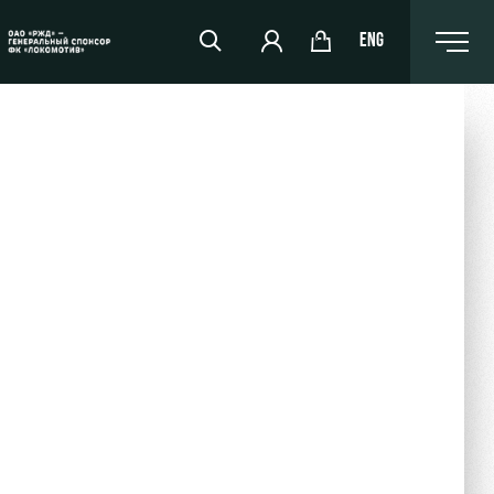
ENG
РЖД Арена
Организация мероприятий
Аренда полей
Аренда площадей
Ледовый дворец
Занятия спортом