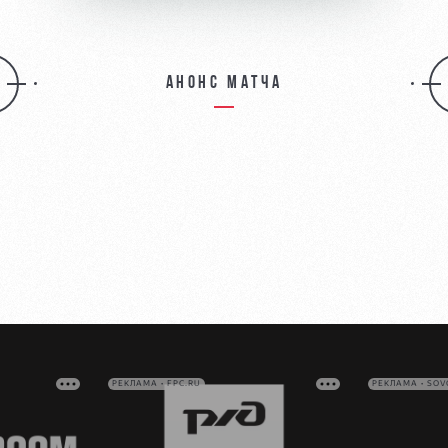
Анонс матча
РЕКЛАМА • FPC.RU
РЕКЛАМА • SO