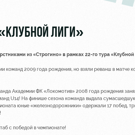
 «КЛУБНОЙ ЛИГИ»
ерстниками из «Строгино»
в рамках 22-го тура «Клубной
 команд 2009 года рождения, но взяли реванш в матче 
манда Академии ФК «Локомотив» 2008 года рождения заня
манд U14! На финише сезона команда выдала сумасшедшу
емпионата юные «железнодорожники» одержали 17 побед, т
!
таб с победой в чемпионате!