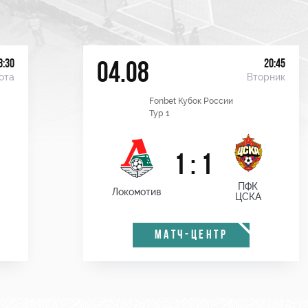
8:30
20:45
04.08
ота
Вторник
Fonbet Кубок России
Тур 1
1 : 1
ПФК
Локомотив
ЦСКА
МАТЧ-ЦЕНТР