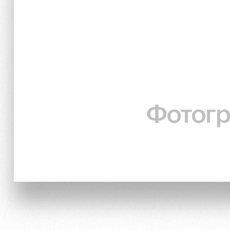
Локо Старт
Информация для болел
Локо-Лето
Банковская карта «Лок
Академия
Заставки
Как поступить
Парковка
Руководство
Карта болельщика
Контакты Академии
Программа лояльности
Информация для болел