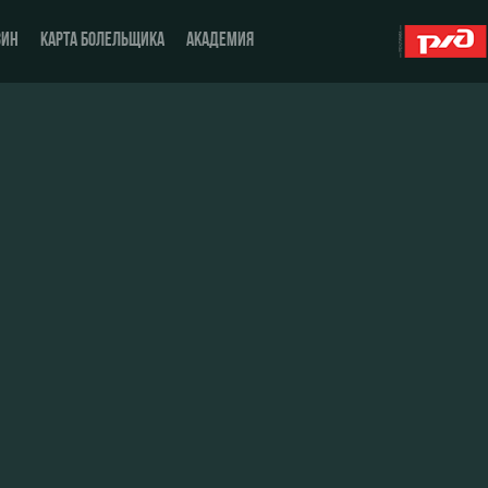
ЗИН
КАРТА БОЛЕЛЬЩИКА
АКАДЕМИЯ
О Клубе
ЖФК «Локомотив»
История
Молодёжка-юноши
Спонсоры
Молодёжка-девушки
Стать партнером
Контакты
Антидопинг