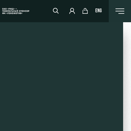
ENG
РЖД Арена
Организация мероприятий
Аренда полей
Аренда площадей
Ледовый дворец
Занятия спортом