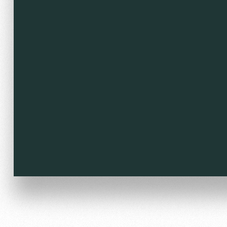
Локо Старт
Информация для болел
Локо-Лето
Банковская карта «Лок
Академия
Заставки
Как поступить
Парковка
Руководство
Карта болельщика
Контакты Академии
Программа лояльности
Информация для болел