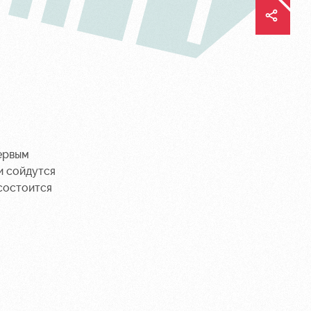
Первым
и сойдутся
состоится