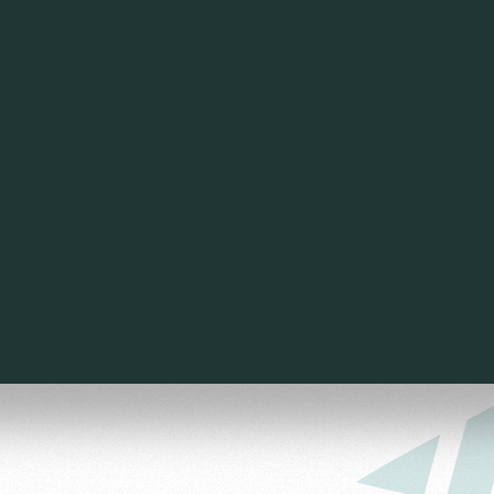
ьщиков
омотив»
ьщиков МГН