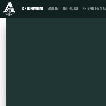
ФК ЛОКОМОТИВ
БИЛЕТЫ
ВИП-ЛОЖИ
ИНТЕРНЕТ-МАГА
Новости
День матча
Календарь
Купить билет
Турнирная таблица
ВИП-ЛОЖИ
Игроки
ВИП-ЗОНЫ
Тренерский штаб
СЕМЕЙНЫЙ СЕКТОР
Видео
Туры по стадиону
Фото
Места для МГН