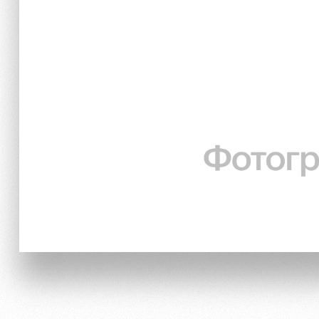
Локо Старт
Информация для болел
Локо-Лето
Банковская карта «Лок
Академия
Заставки
Как поступить
Парковка
Руководство
Карта болельщика
Контакты Академии
Программа лояльности
Информация для болел