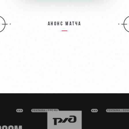
Анонс матча
РЕКЛАМА • FPC.RU
РЕКЛАМА • SO