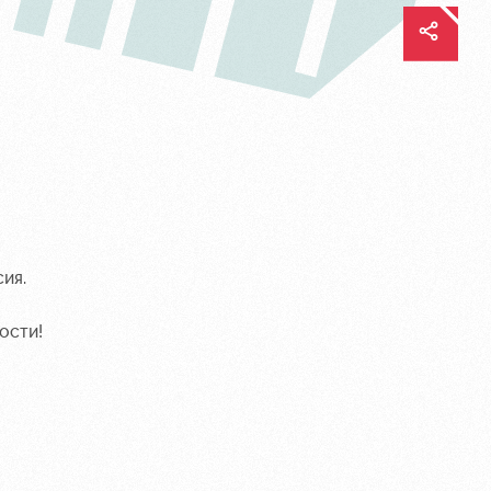
ия.
ости!