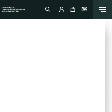
ENG
РЖД Арена
Организация мероприятий
Аренда полей
Аренда площадей
Ледовый дворец
Занятия спортом