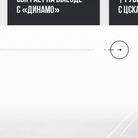
С «ДИНАМО»
С ЦСК