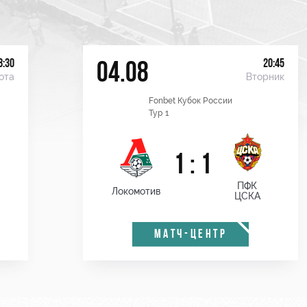
8:30
20:45
04.08
ота
Вторник
Fonbet Кубок России
Тур 1
1 : 1
ПФК
Локомотив
ЦСКА
МАТЧ-ЦЕНТР