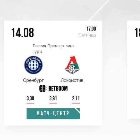
17:00
14.08
1
Пятница
Россия. Премьер-лига
Тур 4
Оренбург
Локомотив
3,30
3,91
2,11
МАТЧ-ЦЕНТР