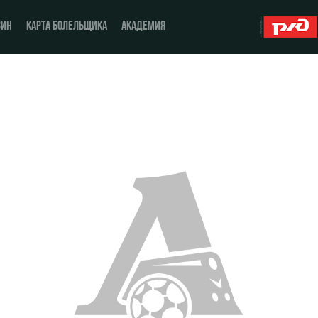
ЗИН
КАРТА БОЛЕЛЬЩИКА
АКАДЕМИЯ
О Клубе
ЖФК «Локомотив»
История
Молодёжка-юноши
Спонсоры
Молодёжка-девушки
Стать партнером
Контакты
Антидопинг