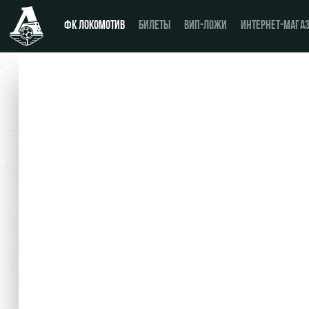
ФК ЛОКОМОТИВ
БИЛЕТЫ
ВИП-ЛОЖИ
ИНТЕРНЕТ-МАГА
Новости
День матча
Календарь
Купить билет
Турнирная таблица
ВИП-ЛОЖИ
Игроки
ВИП-ЗОНЫ
Тренерский штаб
СЕМЕЙНЫЙ СЕКТОР
Видео
Туры по стадиону
Фото
Места для МГН