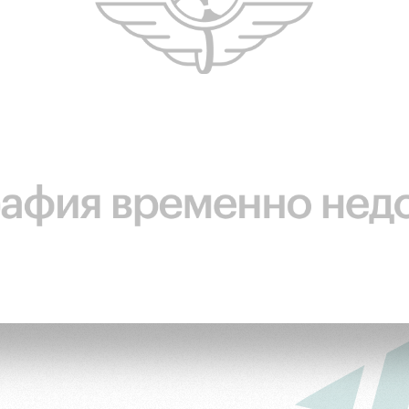
ьщиков
омотив»
ьщиков МГН