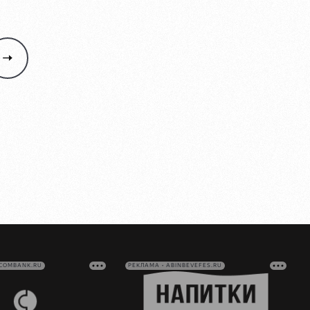
VCOMBANK.RU
РЕКЛАМА • ABINBEVEFES.RU