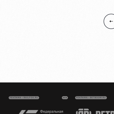
РЕКЛАМА • RAILFGK.RU
РЕКЛАМА • BETBOOM.RU