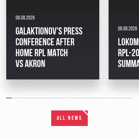
08.08.2026
08.08.2026
GALAKTIONOV'S PRESS
CONFERENCE AFTER
LOKOM
HOME RPL MATCH
RPL-2
VS AKRON
SUMM
ALL NEWS