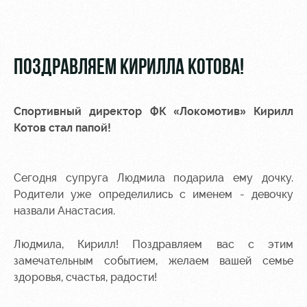
Video
Disabled
supporters
Photo
ПОЗДРАВЛЯЕМ КИРИЛЛА КОТОВА!
Спортивный директор ФК «Локомотив» Кирилл
RZD Arena
Локо
Our fans
Котов стал папой!
Старт
Events
Банковская
Hosting
Локо-Лето
карта
Сегодня супруга Людмила подарила ему дочку.
«Локомотив»
Родители уже определились с именем - девочку
Fields
rent
Wallpapers
назвали Анастасия.
Space
Loyalty
Людмила, Кирилл! Поздравляем вас с этим
rentals
program
замечательным событием, желаем вашей семье
здоровья, счастья, радости!
Ice palace
Parking