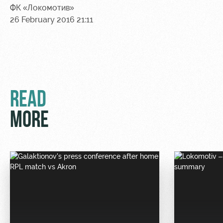
Sport
A fan card
ФК «Локомотив»
activities
26 February 2016 21:11
Информация
для
болельщиков
МГН
READ
MORE