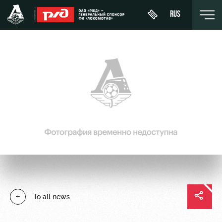
RUS
Buy a
About
News
WFC
ticket
Lokomotiv
History
Calendar
VIP Boxes
Youth
Sponsors
Tournament
team (U-
ВИП-ЗОНЫ
table
19)
Contacts
СЕМЕЙНЫЙ
Players
FWFC
Anti-
СЕКТОР
Lokomotiv
doping
Coaching
Stadium
To all news
Staff
tours