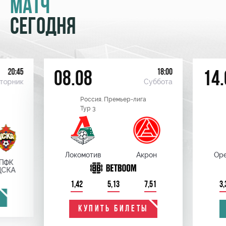
МАТЧ
СЕГОДНЯ
20:45
18:00
08.08
14.
торник
Суббота
Россия. Премьер-лига
Тур 3
Локомотив
Акрон
Оре
ПФК
ЦСКА
1,42
5,13
7,51
3,
КУПИТЬ БИЛЕТЫ