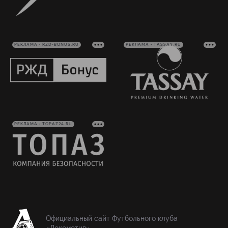
РЕКЛАМА • RZD-BONUS.RU
РЕКЛАМА • TASSAY.RU
РЕКЛАМА • TOPAZ24.RU
Официальный сайт Футбольного клуба