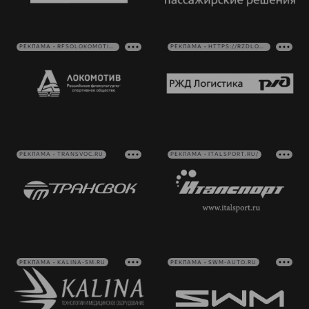
РЕКЛАМА • RFSOLOKOMOTIV.RU
РЕКЛАМА • HTTPS://RZDLOG.RU/
РЕКЛАМА • TRANSVOC.RU
РЕКЛАМА • ITALSPORT.RU/
РЕКЛАМА • KALINA-SM.RU
РЕКЛАМА • SWM-AUTO.RU