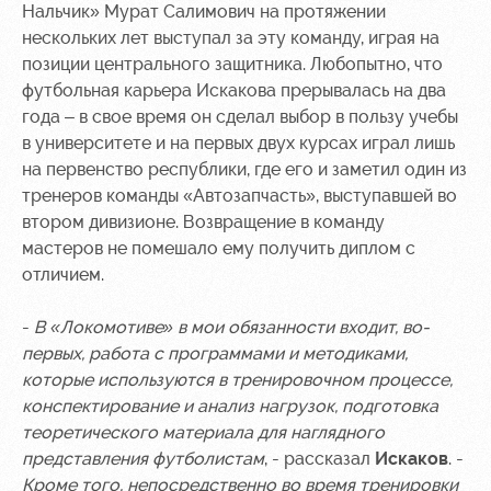
Нальчик» Мурат Салимович на протяжении
Контакты
Ледовый
Карта
нескольких лет выступал за эту команду, играя на
Академии
дворец
болельщика
позиции центрального защитника. Любопытно, что
футбольная карьера Искакова прерывалась на два
Занятия
Программа
года – в свое время он сделал выбор в пользу учебы
спортом
лояльности
в университете и на первых двух курсах играл лишь
на первенство республики, где его и заметил один из
Информация
для
тренеров команды «Автозапчасть», выступавшей во
болельщиков
втором дивизионе. Возвращение в команду
МГН
мастеров не помешало ему получить диплом с
отличием.
-
В «Локомотиве» в мои обязанности входит, во-
первых, работа с программами и методиками,
которые используются в тренировочном процессе,
конспектирование и анализ нагрузок, подготовка
теоретического материала для наглядного
представления футболистам
, - рассказал
Искаков
. -
Кроме того, непосредственно во время тренировки