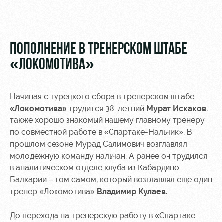
Видео
Туры по
стадиону
Фото
Места для
ПОПОЛНЕНИЕ В ТРЕНЕРСКОМ ШТАБЕ
МГН
«ЛОКОМОТИВА»
Начиная с турецкого сбора в тренерском штабе
«Локомотива»
трудится 38-летний
Мурат Искаков
,
РЖД
Локо
Информация
также хорошо знакомый нашему главному тренеру
Арена
Старт
для
по совместной работе в «Спартаке-Нальчик». В
болельщиков
прошлом сезоне Мурад Салимович возглавлял
Организация
Локо-Лето
мероприятий
Банковская
молодежную команду нальчан. А ранее он трудился
Академия
карта
в аналитическом отделе клуба из Кабардино-
Аренда
«Локомотив»
Балкарии – том самом, который возглавлял еще один
Как
полей
тренер «Локомотива»
Владимир Кулаев
.
поступить
Заставки
Аренда
До перехода на тренерскую работу в «Спартаке-
Руководство
площадей
Парковка