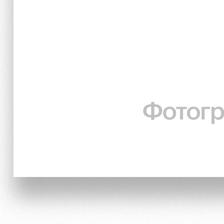
Локо Старт
Информация для болел
Локо-Лето
Банковская карта «Лок
Академия
Заставки
Как поступить
Парковка
Руководство
Карта болельщика
Контакты Академии
Программа лояльности
Информация для болел