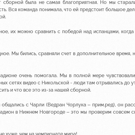
г сборной была не самая благоприятная. Но мы старал
сть. Вся команда понимала, что ей предстоит большое дел
ой.
ное, их можно сравнить с победой над испанцами, когда
ное. Мы бились, сравняли счет в дополнительное время, 
дионе очень помогала. Мы в полной мере чувствовали
ьных сетях видео с Никольской - люди там отрывались до у
ить и что все это из-за нашей сборной.
 общались с Чарли (Ведран Чорлука – прим.ред), он рас
тадион в Нижнем Новгороде – это мы проверим совсем с
е хуже, чем на чемпионате мира!