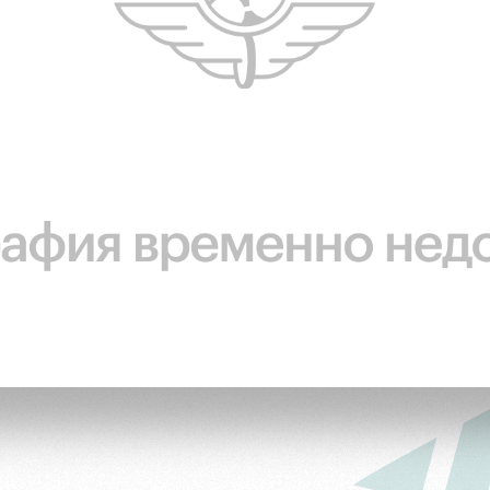
ьщиков
омотив»
ьщиков МГН