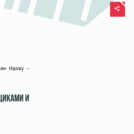
йан Идову
–
ЬЩИКАМИ И