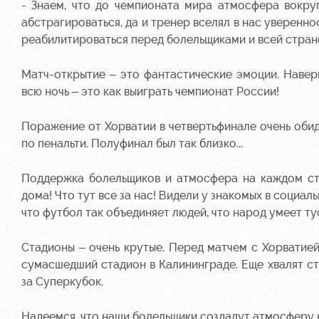
- Знаем, что до чемпионата мира атмосфера вокру
абстрагироваться, да и тренер вселял в нас уверенно
реабилитироваться перед болельщиками и всей стран
Матч-открытие – это фантастические эмоции. Навер
всю ночь – это как выиграть чемпионат России!
Поражение от Хорватии в четвертьфинале очень обид
по пенальти. Полуфинал был так близко...
Поддержка болельщиков и атмосфера на каждом ста
дома! Что тут все за нас! Видели у знакомых в социал
что футбол так объединяет людей, что народ умеет тус
Стадионы – очень крутые. Перед матчем с Хорватией
сумасшедший стадион в Калининграде. Еще хвалят с
за Суперкубок.
Надеемся, что наши болельщики создадут атмосферу н