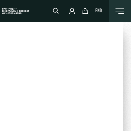
ENG
РЖД Арена
Организация мероприятий
Аренда полей
Аренда площадей
Ледовый дворец
Занятия спортом