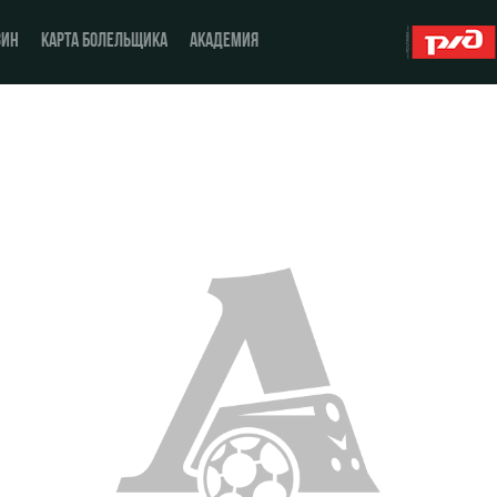
ЗИН
КАРТА БОЛЕЛЬЩИКА
АКАДЕМИЯ
О Клубе
ЖФК «Локомотив»
История
Молодёжка-юноши
Спонсоры
Молодёжка-девушки
Стать партнером
Контакты
Антидопинг