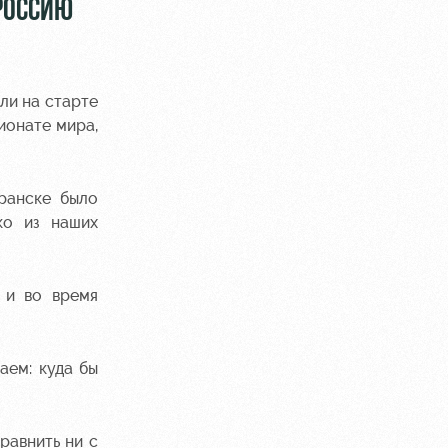
РОССИЮ
ли на старте
ионате мира,
ранске было
ко из наших
 и во время
аем: куда бы
равнить ни с