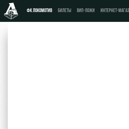
ФК ЛОКОМОТИВ
БИЛЕТЫ
ВИП-ЛОЖИ
ИНТЕРНЕТ-МАГА
Новости
День матча
Календарь
Купить билет
Турнирная таблица
ВИП-ЛОЖИ
Игроки
ВИП-ЗОНЫ
Тренерский штаб
СЕМЕЙНЫЙ СЕКТОР
Видео
Туры по стадиону
Фото
Места для МГН