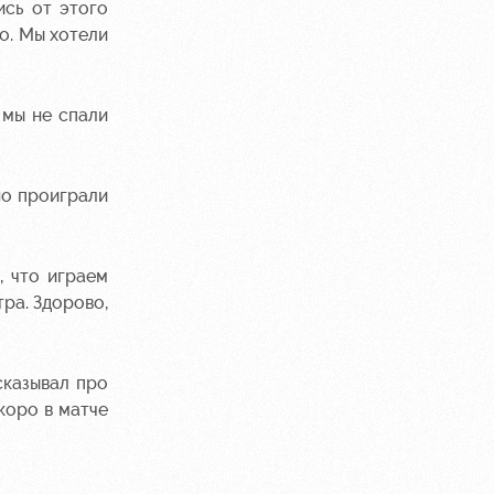
ись от этого
о. Мы хотели
 мы не спали
но проиграли
, что играем
тра. Здорово,
сказывал про
коро в матче