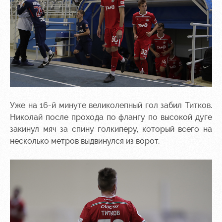
Контакты
Ледовый
Карта
Академии
дворец
болельщика
Занятия
Программа
спортом
лояльности
Информация
для
болельщиков
Уже на 16-й минуте великолепный гол забил Титков.
МГН
Николай после прохода по флангу по высокой дуге
закинул мяч за спину голкиперу, который всего на
несколько метров выдвинулся из ворот.