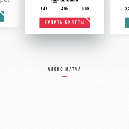
ЦСКА
1,47
4,95
6,69
3,
КУПИТЬ БИЛЕТЫ
Анонс матча