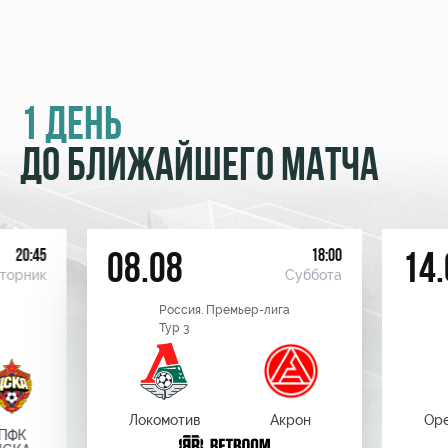
1 ДЕНЬ
ДО БЛИЖАЙШЕГО МАТЧА
20:45
18:00
08.08
14.
торник
Суббота
Россия. Премьер-лига
Тур 3
Локомотив
Акрон
Оре
ПФК