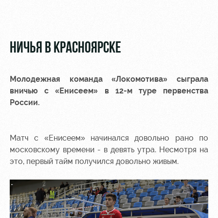
Видео
Туры по
стадиону
Фото
Места для
НИЧЬЯ В КРАСНОЯРСКЕ
МГН
Молодежная команда «Локомотива» сыграла
вничью с «Енисеем» в 12-м туре первенства
России.
РЖД
Локо
Информация
Арена
Старт
для
болельщиков
Матч с «Енисеем» начинался довольно рано по
Организация
Локо-Лето
московскому времени - в девять утра. Несмотря на
мероприятий
Банковская
это, первый тайм получился довольно живым.
Академия
карта
Аренда
«Локомотив»
Как
полей
поступить
Заставки
Аренда
Руководство
площадей
Парковка