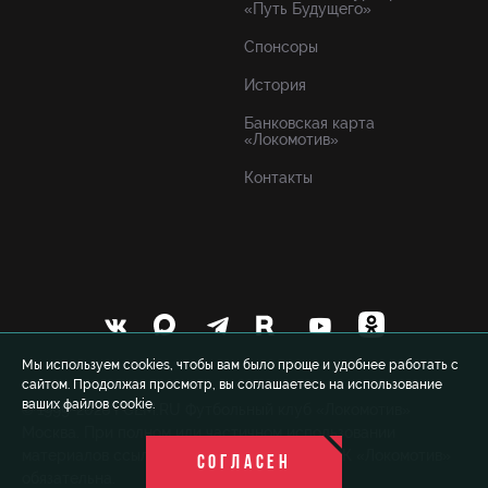
«Путь Будущего»
Спонсоры
История
Банковская карта
«Локомотив»
Контакты
Мы используем cookies, чтобы вам было проще и удобнее работать с
сайтом. Продолжая просмотр, вы соглашаетесь на использование
ваших файлов cookie.
© 1999-2026 FCLM.RU Футбольный клуб «Локомотив»
Москва. При полном или частичном использовании
материалов ссылка на официальный сайт ФК «Локомотив»
СОГЛАСЕН
обязательна.