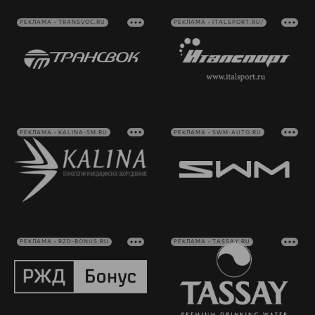
РЕКЛАМА • TRANSVOC.RU
РЕКЛАМА • ITALSPORT.RU/
РЕКЛАМА • KALINA-SM.RU
РЕКЛАМА • SWM-AUTO.RU
РЕКЛАМА • RZD-BONUS.RU
РЕКЛАМА • TASSAY.RU