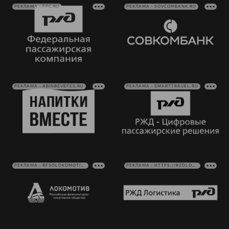
РЕКЛАМА • FPC.RU
РЕКЛАМА • SOVCOMBANK.RU
РЕКЛАМА • ABINBEVEFES.RU
РЕКЛАМА • SMARTTRAVEL.RU
РЕКЛАМА • RFSOLOKOMOTIV.RU
РЕКЛАМА • HTTPS://RZDLOG.RU/