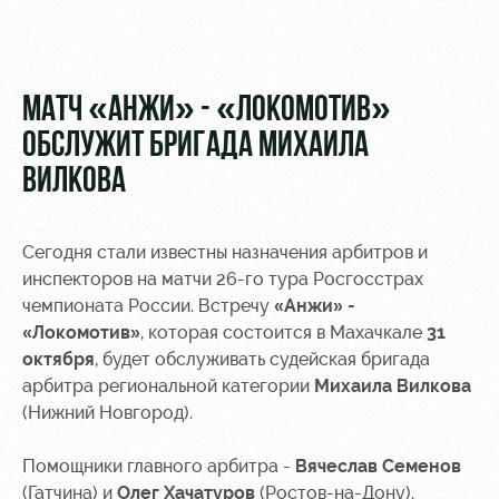
Видео
Места для
МГН
Фото
МАТЧ «АНЖИ» - «ЛОКОМОТИВ»
ОБСЛУЖИТ БРИГАДА МИХАИЛА
ВИЛКОВА
РЖД
Локо
Информация
Арена
Старт
для
болельщиков
Сегодня стали известны назначения арбитров и
Организация
Локо-Лето
инспекторов на матчи 26-го тура Росгосстрах
мероприятий
Банковская
чемпионата России. Встречу
«Анжи» -
Академия
карта
«Локомотив»
, которая состоится в Махачкале
31
Аренда
«Локомотив»
октября
, будет обслуживать судейская бригада
Как
полей
арбитра региональной категории
поступить
Михаила Вилкова
Заставки
Аренда
(Нижний Новгород).
Руководство
площадей
Программа
лояльности
Помощники главного арбитра -
Вячеслав Семенов
Контакты
Ледовый
(Гатчина) и
Олег Хачатуров
(Ростов-на-Дону).