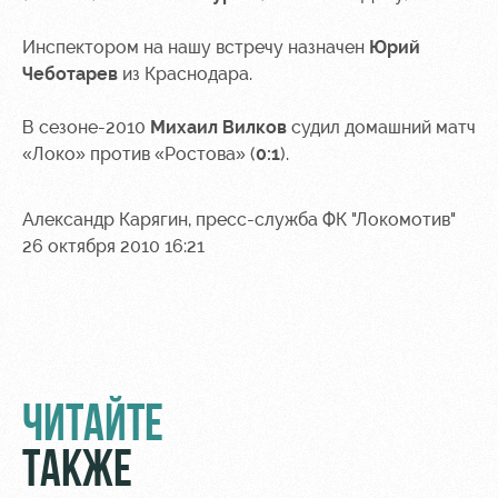
Академии
дворец
Карта
болельщика
Инспектором на нашу встречу назначен
Юрий
Занятия
спортом
Парковка
Чеботарев
из Краснодара.
Информация
В сезоне-2010
Михаил Вилков
судил домашний матч
для
«Локо» против «Ростова» (
0:1
).
болельщиков
МГН
Александр Карягин, пресс-служба ФК "Локомотив"
26 октября 2010 16:21
ЧИТАЙТЕ
ТАКЖЕ