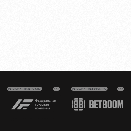
РЕКЛАМА • RAILFGK.RU
РЕКЛАМА • BETBOOM.RU