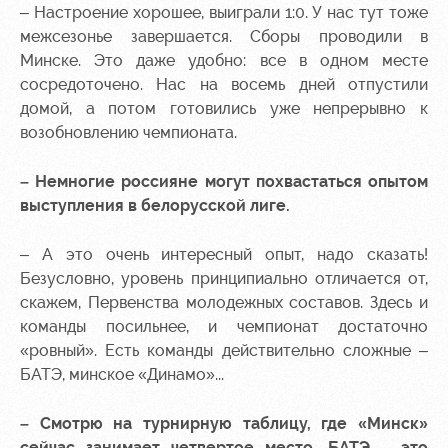
– Настроение хорошее, выиграли 1:0. У нас тут тоже
Контакты
Ледовый
Карта
межсезонье завершается. Сборы проводили в
Академии
дворец
болельщика
Минске. Это даже удобно: все в одном месте
сосредоточено. Нас на восемь дней отпустили
Занятия
Программа
домой, а потом готовились уже непрерывно к
спортом
лояльности
возобновлению чемпионата.
Информация
для
– Немногие россияне могут похвастаться опытом
болельщиков
выступления в белорусской лиге.
МГН
– А это очень интересный опыт, надо сказать!
Безусловно, уровень принципиально отличается от,
скажем, Первенства молодежных составов. Здесь и
команды посильнее, и чемпионат достаточно
«ровный». Есть команды действительно сложные –
БАТЭ, минское «Динамо»...
– Смотрю на турнирную таблицу, где «Минск»
сейчас занимает четвертое место. БАТЭ – это