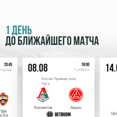
1 ДЕНЬ
ДО БЛИЖАЙШЕГО МАТЧА
20:45
18:00
08.08
14.
торник
Суббота
Россия. Премьер-лига
Тур 3
Локомотив
Акрон
ПФК
Оре
ЦСКА