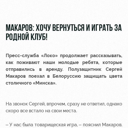
Видео
Туры по
стадиону
Фото
Места для
МАКАРОВ: ХОЧУ ВЕРНУТЬСЯ И ИГРАТЬ ЗА
МГН
РОДНОЙ КЛУБ!
Пресс-служба «Локо» продолжает рассказывать,
как поживают наши молодые ребята, которые
РЖД
Локо
Информация
отправились в аренду. Полузащитник
Сергей
Арена
Старт
для
Макаров
поехал в Белоруссию защищать цвета
болельщиков
столичного «Минска».
Организация
Локо-Лето
мероприятий
Банковская
Академия
карта
Аренда
«Локомотив»
На звонок Сергей, впрочем, сразу не ответил, однако
Как
полей
скоро все встало на свои места.
поступить
Заставки
Аренда
– У нас была товарищеская игра, – пояснил Макаров.
Руководство
площадей
Парковка